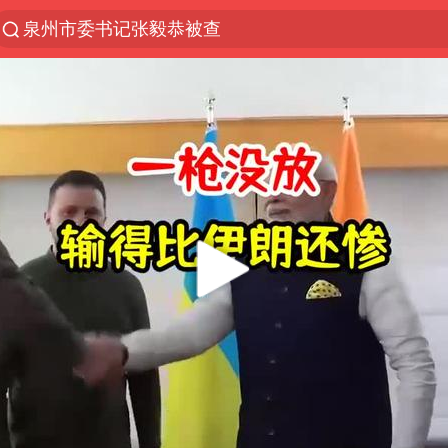
泉州市委书记张毅恭被查
“电影+”如何激发千亿级消费新活力？
全球首个长时储能一体化产业园量产
台风白海豚已进入24小时警戒线
秋天的第一杯奶茶怎么选
上海：台风白海豚或将带来龙卷风
四川宜宾高县4.9级地震致1死
中国女篮70-67险胜尼日利亚女篮
中巨芯：上半年归母净利润1405.77万元
38岁演员求职万岁山NPC成功
胜宏科技：股票交易异常波动