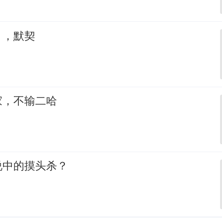
，，默契
家，不输二哈
说中的摸头杀？