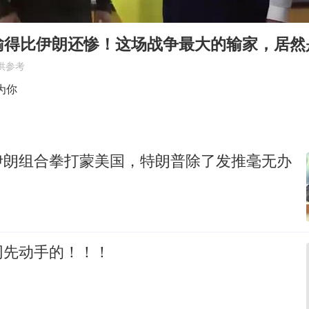
国乒男单横滨冠军赛全军覆没
胡彦斌获《歌手2026》歌王
输得比伊朗还惨！这场战争最大的输家，居然
U17国足三连胜晋级明日之星半决赛
供参考
美股存储板块集体大跌
为你
东航：国内客票提前14天免费退改
名创优品回应女子吐槽内裤质量差
伊朗组合拳打蒙美国，特朗普除了发推毫无办
日本试射“战斧”导弹，国防部回应
夯实基础开新局
网先动手的！！！