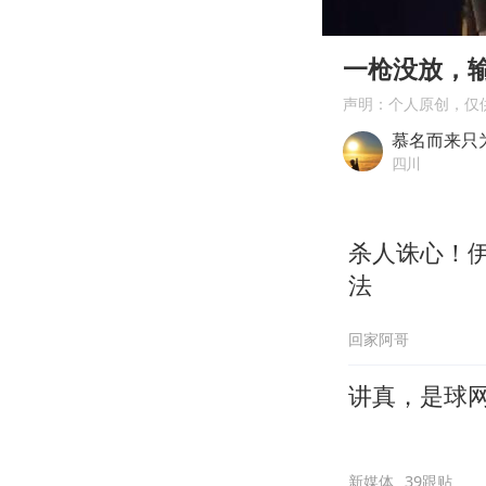
00:00
Play
一枪没放，
声明：个人原创，仅
慕名而来只
四川
杀人诛心！
法
回家阿哥
讲真，是球
新媒体
39跟贴