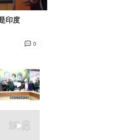
06:58
Enter
fullscreen
是印度
0