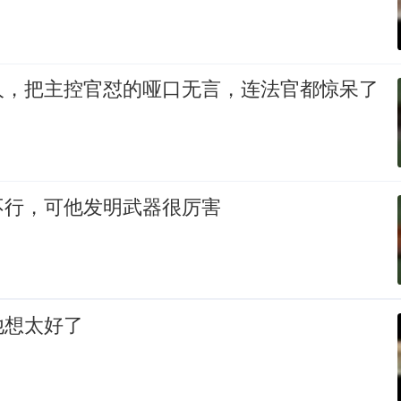
人，把主控官怼的哑口无言，连法官都惊呆了
不行，可他发明武器很厉害
他想太好了