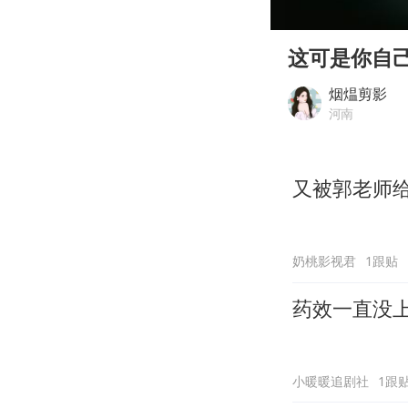
00:00
Play
这可是你自
烟煴剪影
河南
又被郭老师
奶桃影视君
1跟贴
药效一直没
小暖暖追剧社
1跟