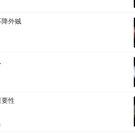
不降外贼
人
重要性
贴