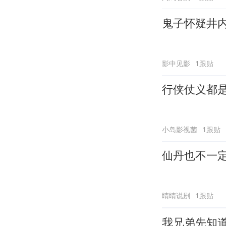
鬼子怀疑井
影中见影
1跟贴
行侠仗义都
小岛影视菌
1跟贴
仙丹也不一
睛睛说剧
1跟贴
我兄弟先知