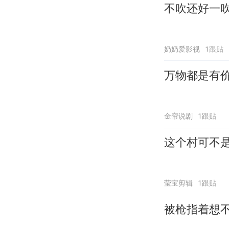
不吹还好一
奶奶爱影视
1跟贴
万物都是有
金帘说剧
1跟贴
这个村可不
莹宝剪辑
1跟贴
被枪指着想