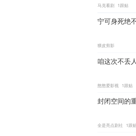
马克看剧
1跟贴
宁可身死绝
猥皮剪影
咱这次不丢
憨憨爱影视
1跟贴
封闭空间的
全是亮点剧社
1跟