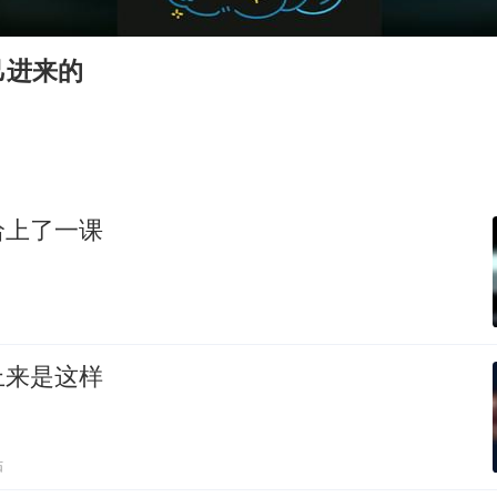
U17国足点球大战淘汰河床晋级决赛
胡彦斌获《歌手2026》歌王
己进来的
东航：国内客票提前14天免费退改
胜宏科技：股票交易异常波动
美股存储板块集体大跌
夯实基础开新局
给上了一课
上来是这样
贴