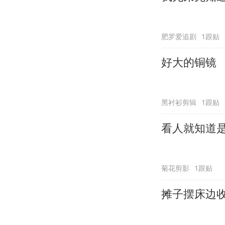
肥罗爱追剧
1跟贴
好大的铜镜
黑衬衫剪辑
1跟贴
看人就知道
菊花剪影
1跟贴
摊子摆床边