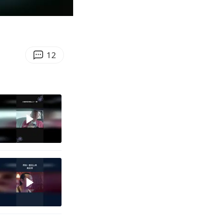
00:32
Enter
fullscreen
12