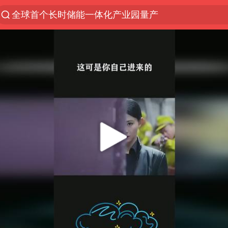
全球首个长时储能一体化产业园量产
中国女篮70-67险胜尼日利亚女篮
上海：台风白海豚或将带来龙卷风
四川宜宾市高县4.9级地震致1人死亡
名创优品回应女子吐槽内裤质量差
台风白海豚已进入24小时警戒线
出口禁令驱动有色板块大涨
中巨芯：上半年归母净利润1405.77万元
秋天的第一杯奶茶到底有多火
38岁演员求职万岁山NPC成功
国乒男单横滨冠军赛全军覆没