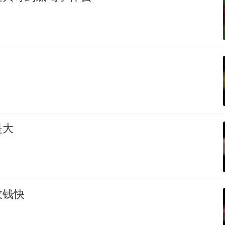
是大
收钱快