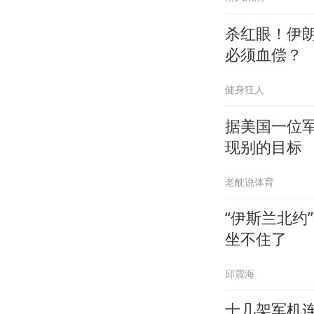
杀红眼！伊
必须血偿？
健身狂人
据美国一位
现别的目标
老酖说体育
“伊斯兰北约
坐不住了
邱震海
十几架军机