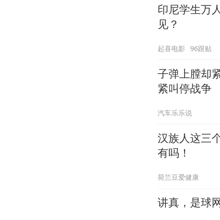
印尼学生万
见？
起喜电影
96跟贴
子弹上膛却
紧叫停战争
汽车乐乐说
汉族人这三
有吗！
荷兰豆爱健康
讲真，是球