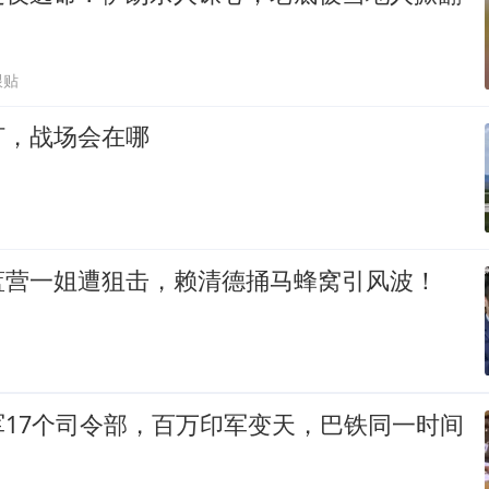
跟贴
打，战场会在哪
蓝营一姐遭狙击，赖清德捅马蜂窝引风波！
军17个司令部，百万印军变天，巴铁同一时间