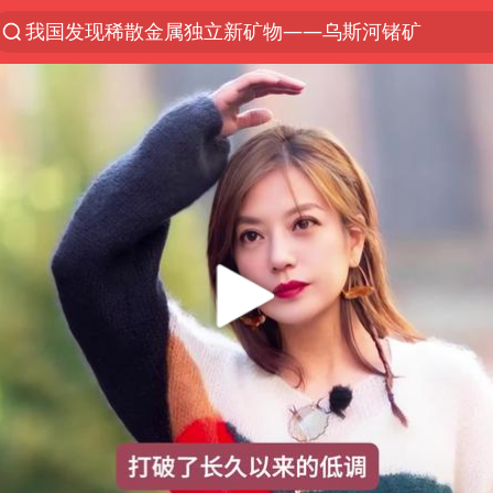
我国发现稀散金属独立新矿物——乌斯河锗矿
小沈阳加盟《披荆斩棘》
新疆生产建设兵团生态环境局原局长被查
上海鼓励居家办公
多地银行上调存款利率
手机真会“偷听”我们说话吗
武汉3名城管协管员殴打摊主被刑拘
克雷桑回应绝杀津门虎
NBA传奇教练老尼尔森去世
上海地铁4条线路全线停运
上海暴雨已致多处积水