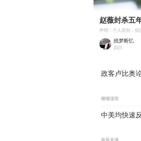
00:00
Play
赵薇封杀五
声明：个人原创，仅
残梦断忆
四川
政客卢比奥
嘟嘟漫馆
中美均快速
南风未满