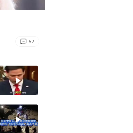
07:38
Enter
fullscreen
67