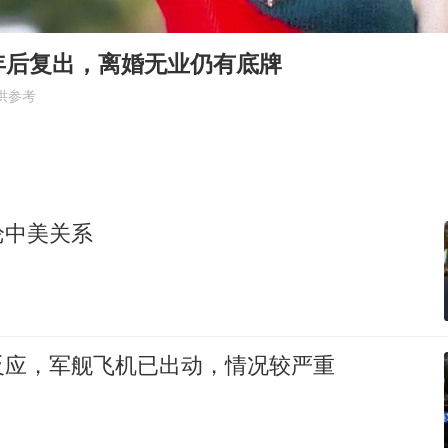
武汉天桥城管打人 当地通报
4.2平卫生间补漏注胶花1.55万
年后复出，离婚无业仍有底牌
5万小车卖不动 微型代步车集体遇冷
供参考
白海豚路径图
男子结婚8年3个女儿都不是亲生
从科技创新看开局起步的时与势
论中美关系
反应，军舰飞机已出动，情况较严重