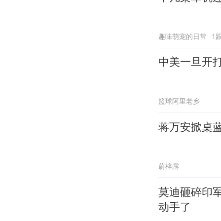
趣味萌宠的日常
1
中美一旦开
篮球阿里老乡
蒋万安掀桌
蔚梓露
莫迪砸碎印
动手了