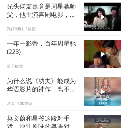
光头佬麦嘉竟是周星驰师
父，他主演喜剧电影，承
载无数人童年
嵩仔聊剧
1跟贴
一年一影帝，百年周星驰
(223)
量子痛觉
为什么说《功夫》能成为
华语影片的神作，离不开
周星驰的坚守？
淆太
100跟贴
莫文蔚和星爷这段对手
戏，原汁原味的粤语对