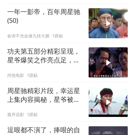
一年一影帝，百年周星驰
(50)
俞涛不光会做九转大肠
1跟贴
功夫第五部分精彩呈现，
星爷爆笑之作亮点足，艺
术成分相当高
尚悦电影
1跟贴
周星驰精彩片段，幸运星
上集内容揭秘，星爷被黑
老大扔进大海
孤舟说影
1跟贴
逗哏都不演了，捧哏的自