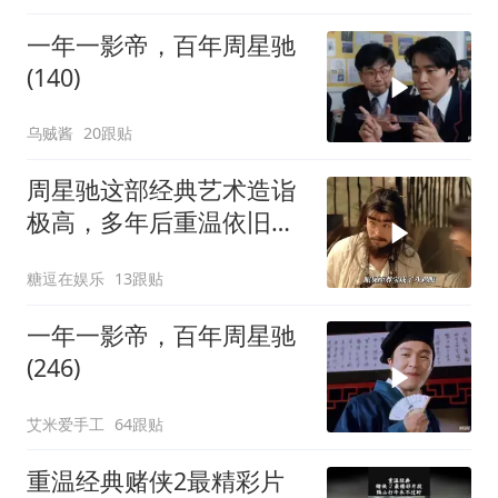
一年一影帝，百年周星驰
(140)
乌贼酱
20跟贴
周星驰这部经典艺术造诣
极高，多年后重温依旧动
人
糖逗在娱乐
13跟贴
一年一影帝，百年周星驰
(246)
艾米爱手工
64跟贴
重温经典赌侠2最精彩片