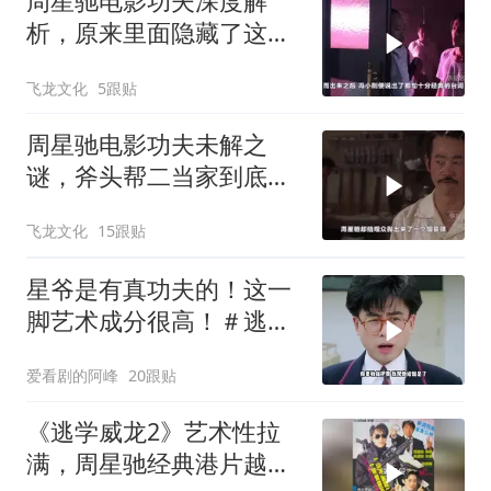
周星驰电影功夫深度解
析，原来里面隐藏了这么
多细节？
飞龙文化
5跟贴
周星驰电影功夫未解之
谜，斧头帮二当家到底是
被谁干飞的？
飞龙文化
15跟贴
星爷是有真功夫的！这一
脚艺术成分很高！＃逃学
威龙
爱看剧的阿峰
20跟贴
《逃学威龙2》艺术性拉
满，周星驰经典港片越品