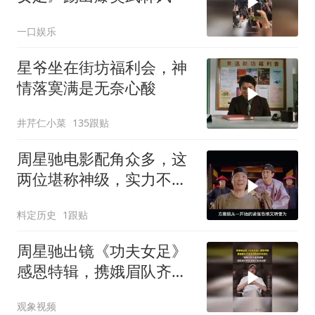
一口娱乐
星爷坐在街坊福利会，神
情落寞满是无奈心酸
井芹仁小菜
135跟贴
周星驰电影配角众多，这
两位堪称神级，实力不容
小觑
料定历史
1跟贴
周星驰出镜《功夫女足》
感恩特辑，携娥眉队齐声
高喊致谢所有观众
观象视频