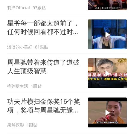
莉泽Official
93跟贴
星爷每一部都太超前了，
任何时候回看都不过时，
后劲十足
淡淡的小美好
81跟贴
周星驰带着来传道了道破
人生顶级智慧
榴莲唠生活
1跟贴
功夫片横扫金像奖16个奖
项，奖项与周星驰无缘，
一年一影帝百年周星驰
果然探影
1跟贴