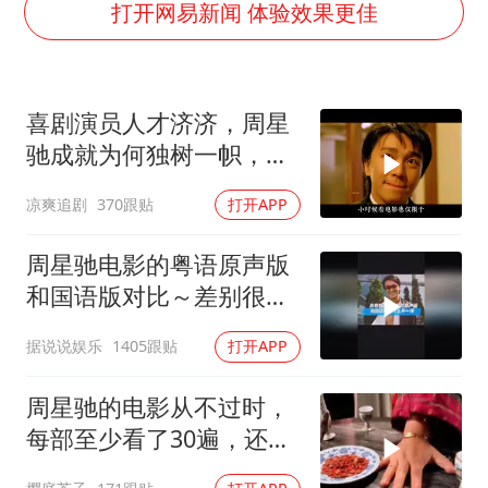
女子发现前夫婚内与第三者育子
打开网易新闻 体验效果更佳
以军士兵把枪口对准中国记者
笔试第一被劝弃考涉事副校长被撤职
喜剧演员人才济济，周星
构建更高水平的全民健身公共服务体系
驰成就为何独树一帜，他
萌娃帮爷爷脱玉米 卖力干活超可爱
人难望其项背
凉爽追剧
370跟贴
打开APP
灌溉水坝被隔成鱼塘 村民投诉20余年
奋力开创中国式现代化建设新局面
周星驰电影的粤语原声版
和国语版对比～差别很
大！讲粤语的星爷才是他
据说说娱乐
1405跟贴
打开APP
自己！
周星驰的电影从不过时，
每部至少看了30遍，还是
很喜欢看