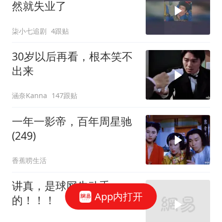
然就失业了
柒小七追剧
4跟贴
30岁以后再看，根本笑不
出来
涵奈Kanna
147跟贴
一年一影帝，百年周星驰
(249)
香蕉唠生活
讲真，是球网先动手
App内打开
的！！！