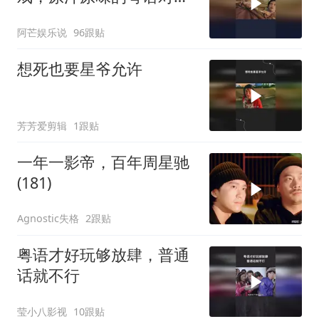
白，这才是无厘头喜剧的
阿芒娱乐说
96跟贴
魅力！
想死也要星爷允许
芳芳爱剪辑
1跟贴
一年一影帝，百年周星驰
(181)
Agnostic失格
2跟贴
粤语才好玩够放肆，普通
话就不行
莹小八影视
10跟贴