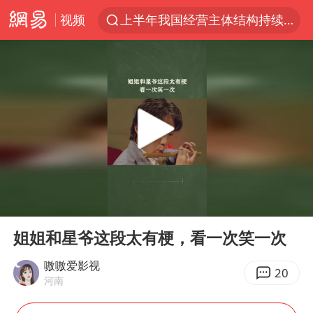
视频
上半年我国经营主体结构持续优化
杭州机场已取消航班388架次
中国籍豪华游艇富商之子在泰国被杀
王艺迪无缘横滨赛决赛
浙江省委书记王浩再调度：该停下的坚决停下来，让社会面静下来
《披荆斩棘2026》阵容官宣
中国第1高楼阻尼器摆动明显
00:00
01:06
国足U17与阿森纳决赛取消 并列冠军
Play
Ent
full
《龙餐馆》 冲奖
姐姐和星爷这段太有梗，看一次笑一次
上门女婿出轨女邻居多年被判重婚罪
嗷嗷爱影视
20
河南
2025年小学教师减少13.19万