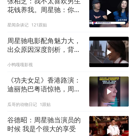
张柏芝：我不太喜欢男生
花钱养我。周星驰：你不
早说
星闻杂谈记
121跟贴
周星驰电影配角魅力大，
出众原因深度剖析，背后
故事值得细品
小鸭嘎嘎影视
《功夫女足》香港路演：
迪丽热巴粤语惊艳，周星
驰逗笑刘嘉玲
瓜哥的动物日记
1跟贴
谷德昭：周星驰当演员的
时候 我是个很大的享受