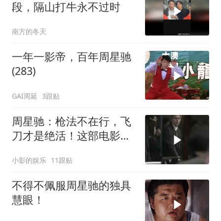
段，隔山打牛永不过时
南方的冬天
一年一影帝，百年周星驰
(283)
GAI周延
3跟贴
周星驰：枪法不在行，飞
刀才是绝活！这部电影你
看过吗？
小影的娱乐
11跟贴
不得不佩服周星驰的独具
慧眼！