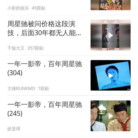
越有味
小影的娱乐
45跟贴
周星驰被问价格这段演
技，后面30年都无人能
及，天才型演员
干饭大王
357跟贴
一年一影帝，百年周星驰
(304)
大锤RUNKMD
1跟贴
一年一影帝，百年周星驰
(245)
皓篮球