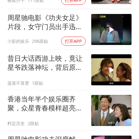
樱庭芥子
171跟贴
打开APP
周星驰电影《功夫女足》
片段，女守门员出手迅
猛，一次比一次搞笑
小影的娱乐
296跟贴
打开APP
昔日大话西游上映，竟让
星爷跌落神坛，背后原因
揭秘
菠菜不算爱
1跟贴
香港当年半个娱乐圈齐
聚，众星青春模样超亮
眼，星爷现身瞬间惊艳
料定历史
2跟贴