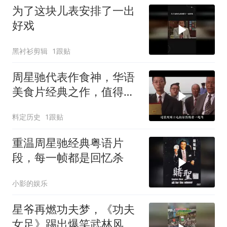
为了这块儿表安排了一出
好戏
黑衬衫剪辑
1跟贴
周星驰代表作食神，华语
美食片经典之作，值得深
度品味
料定历史
1跟贴
重温周星驰经典粤语片
段，每一帧都是回忆杀
小影的娱乐
星爷再燃功夫梦，《功夫
女足》踢出爆笑武林风