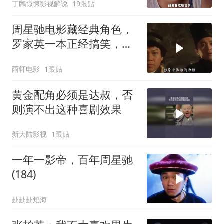
丁鸊惊悚影视解说
19跟贴
周星驰电影藏经典角色，
罗家英一本正经搞笑，星
爷作品再添亮点
雨轩电影
1跟贴
黄金配角必须是达叔，否
则演不出这种喜剧效果
新大陆影视
1跟贴
一年一影帝，百年周星驰
(184)
赴赴赴焰海