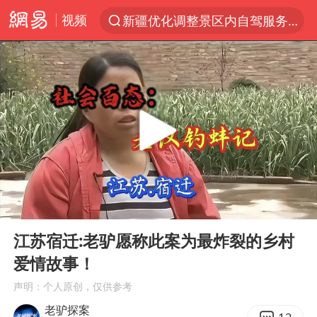
视频
新疆优化调整景区内自驾服务费
光影经济撬动暑期消费新蓝海
WTT横滨冠军赛国乒女单三将晋级四强
浙江上海等地有大雨或暴雨
《欢迎来龙餐馆》口碑
西湖突现狂风暴雨 游客瞬间被浇透
情侣在平潭拍日出时坠崖致一死一伤
00:00
09:46
香港正式允许“拒绝抢救”
Play
Ent
full
白海豚将正面袭击贯穿浙江
江苏宿迁:老驴愿称此案为最炸裂的乡村
爱情故事！
“不怕六爷挂得多 就怕六爷挂一颗”
声明：个人原创，仅供参考
几元成本的AI广告导致千万市值蒸发
老驴探案