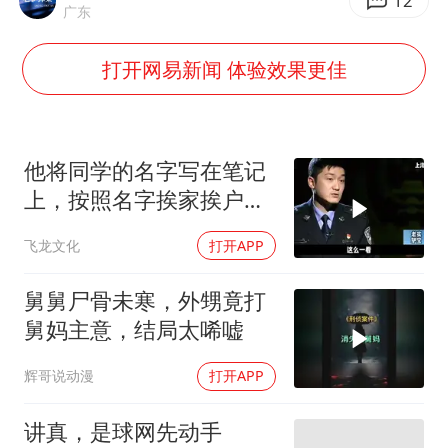
酒店回应车内过夜被收150元
12
广东
商场现钱学森巨幅海报 负责人回应
打开网易新闻 体验效果更佳
杭州全市有序停课
36岁男演员成景区NPC后人气爆棚
郑丽文：台湾从来没有“独立”过
他将同学的名字写在笔记
梁家辉百花奖演讲落泪
上，按照名字挨家挨户去
杀人！
WTT瑞典大满贯女单签表出炉
飞龙文化
打开APP
乐享全民健身 共筑健康中国
舅舅尸骨未寒，外甥竟打
舅妈主意，结局太唏嘘
辉哥说动漫
打开APP
讲真，是球网先动手