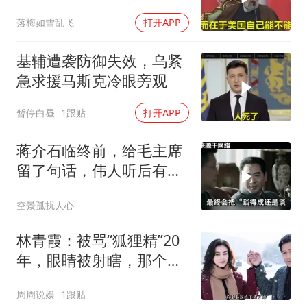
能够“管住”美国
落梅如雪乱飞
打开APP
基辅遭袭防御失效，乌紧
急求援马斯克冷眼旁观
暂停白昼
1跟贴
打开APP
蒋介石临终前，给毛主席
留了句话，伟人听后有什
么样的反应？
空景孤扰人心
林青霞：被骂“狐狸精”20
年，眼睛被射瞎，那个男
人只问了一句“谁来出机票
周周说娱
1跟贴
钱？”