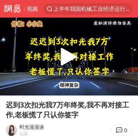
视频
上半年我国机械工业经济运行稳中有进
A股三大股指收涨
台风“白海豚”体型变大！环流面积接近13个浙江那么大
“立秋的第一杯奶茶”又爆单了
河南撤回“领导带薪错峰休假”通知
直击泰国校园6死枪击案现场
四川宜宾市高县发生4.9级地震
00:00
36:59
国防部：坚决反制任何闹海挑衅图谋
Play
Ent
full
台湾海峡南口北上船舶实施交通管制
迟到3次扣光我7万年终奖,我不再对接工
作,老板慌了只认你签字
方程豹钛9新车申报
江苏发布台风蓝色预警
时光漫漫谈
0
山东