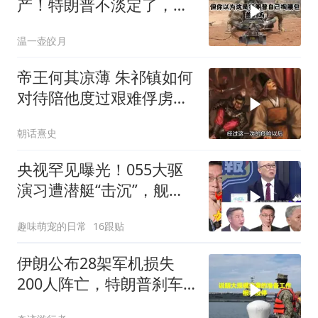
产！特朗普不淡定了，被
死死捏住七寸
温一壶皎月
帝王何其凉薄 朱祁镇如何
对待陪他度过艰难俘虏生
涯的袁彬
朝话熹史
央视罕见曝光！055大驱
演习遭潜艇“击沉”，舰长
直言：前出就是送死
趣味萌宠的日常
16跟贴
伊朗公布28架军机损失
200人阵亡，特朗普刹车
真相曝光