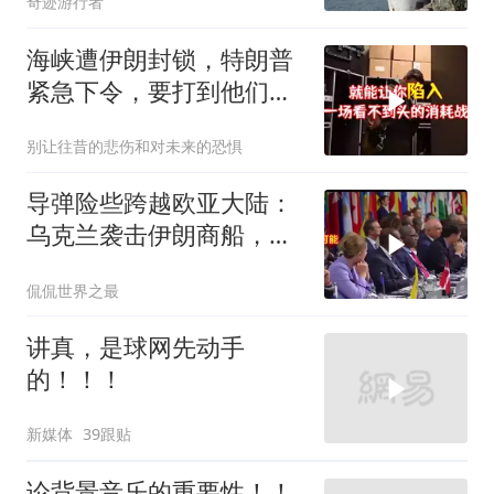
奇迹游行者
海峡遭伊朗封锁，特朗普
紧急下令，要打到他们承
受不住
别让往昔的悲伤和对未来的恐惧
导弹险些跨越欧亚大陆：
乌克兰袭击伊朗商船，差
点引爆两场战争的“连环
侃侃世界之最
雷”
讲真，是球网先动手
的！！！
新媒体
39跟贴
论背景音乐的重要性！！