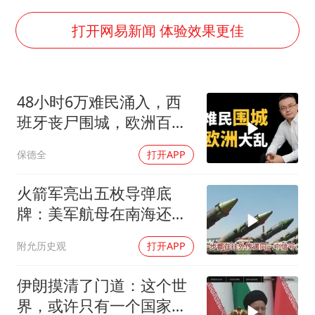
年内最贵新股今日申购
向鹏0-3不敌张本智和
打开网易新闻 体验效果更佳
命案逃犯躲进深山21年活得像野人
广岛核爆81周年央视播《奥本海默》
48小时6万难民涌入，西
河南某医院2.33亿工程串标案细节披露
班牙丧尸围城，欧洲百年
今日立秋你咬秋了吗
霸权终极反噬！
保德全
打开APP
东方之约 相约未来
火箭军亮出五枚导弹底
牌：美军航母在南海还有
安全区吗？
附允历史观
打开APP
伊朗摸清了门道：这个世
界，或许只有一个国家，