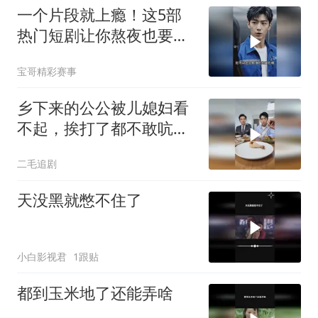
一个片段就上瘾！这5部
热门短剧让你熬夜也要追
完
宝哥精彩赛事
乡下来的公公被儿媳妇看
不起，挨打了都不敢吭
声！
二毛追剧
天没黑就憋不住了
小白影视君
1跟贴
都到玉米地了还能弄啥