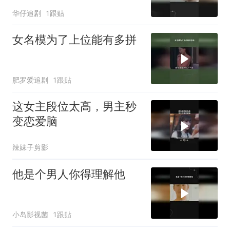
华仔追剧
1跟贴
女名模为了上位能有多拼
肥罗爱追剧
1跟贴
这女主段位太高，男主秒
变恋爱脑
辣妹子剪影
他是个男人你得理解他
小岛影视菌
1跟贴