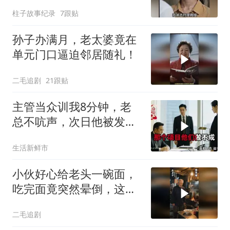
吐气
柱子故事纪录
7跟贴
孙子办满月，老太婆竟在
单元门口逼迫邻居随礼！
二毛追剧
21跟贴
主管当众训我8分钟，老
总不吭声，次日他被发配
4座郊区仓库
生活新鲜市
小伙好心给老头一碗面，
吃完面竟突然晕倒，这下
惨了！
二毛追剧