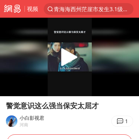
视频
青海海西州茫崖市发生3.1级地震
以“新”破局 首发经济点亮城市消费活力
我国编制完成新版全月地质图
台风白海豚登陆地点更新
看守所辅警收受10万获刑1年
台风白海豚进入48小时警戒线
吉林一“温度计大楼”读数爆表
00:00
01:14
24小时不关空调 电费会更低吗
Play
Ent
full
宇树科技王兴兴身家有望超200亿元
警觉意识这么强当保安太屈才
村民谈“梅姨”：叫的其实是“媒姨”
小白影视君
1
河南
中国养老床位“三连降”