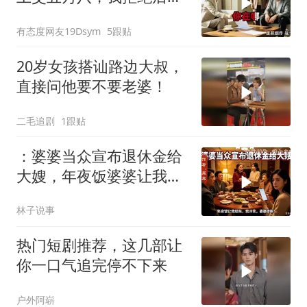
换了门锁，12天后我决意
有态度网友19Dsym
5跟贴
离婚
20岁女孩搭讪路边大叔，
直接问他要不要老婆！
二毛追剧
1跟贴
：婆婆当众宣布退休金给
大嫂，年夜饭婆婆让我结
账，我冷笑，婆婆傻眼
林子说事
热门短剧推荐，这几部让
你一口气追完停不下来
户外阿崭