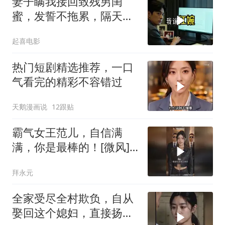
妻子瞒我接回致残男闺
蜜，发誓不拖累，隔天我
故作欣喜外派德国
起喜电影
热门短剧精选推荐，一口
气看完的精彩不容错过
天鹅漫画说
12跟贴
霸气女王范儿，自信满
满，你是最棒的！[微风]
[微风]
拜永元
全家受尽全村欺负，自从
娶回这个媳妇，直接扬眉