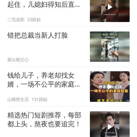
起住，儿媳妇得知后直接
怒了！
二毛追剧
23跟贴
错把总裁当新人打脸
观云晓尘心
钱给儿子，养老却找女
婿，一场不公平的家庭较
量
山楂唠生活
131跟贴
精选热门短剧推荐，每部
都上头，熬夜也要追完！