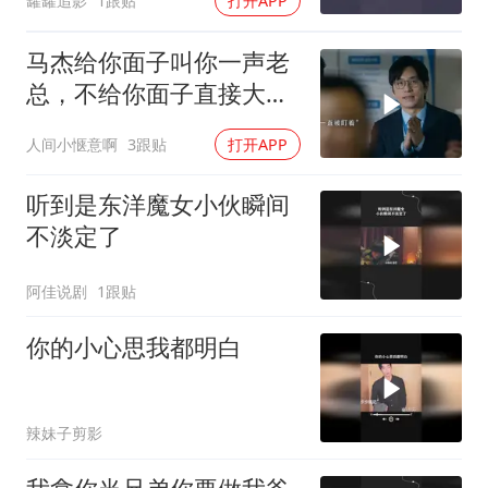
罐罐追影
1跟贴
打开APP
马杰给你面子叫你一声老
总，不给你面子直接大嘴
巴子抽你丫的
人间小惬意啊
3跟贴
打开APP
听到是东洋魔女小伙瞬间
不淡定了
阿佳说剧
1跟贴
你的小心思我都明白
辣妹子剪影