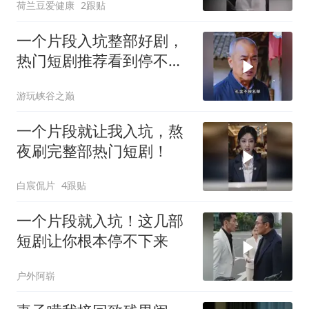
荷兰豆爱健康
2跟贴
一个片段入坑整部好剧，
热门短剧推荐看到停不下
来
游玩峡谷之巅
一个片段就让我入坑，熬
夜刷完整部热门短剧！
白宸侃片
4跟贴
一个片段就入坑！这几部
短剧让你根本停不下来
户外阿崭