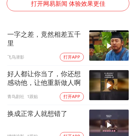
五粮液渠道价一箱上涨近百元
打开网易新闻 体验效果更佳
法国下周开始禁止未经同意的电话营销
贵州轮胎子公司获美国退税8136万
一字之差，竟然相差五千
郑国霖回应去景区上班被保安拦下
里
CIA被曝已秘密设立古巴工作组
飞鸟潜影
打开APP
曝韩足协曾为外籍裁判安排性招待
萧敬腾：不忍心让妻子承受生育的苦
好人都让你当了，你还想
奋进开新局 实干挑大梁
感动他，让他重新做人啊
青鸟剧社
1跟贴
打开APP
换成正常人就想错了