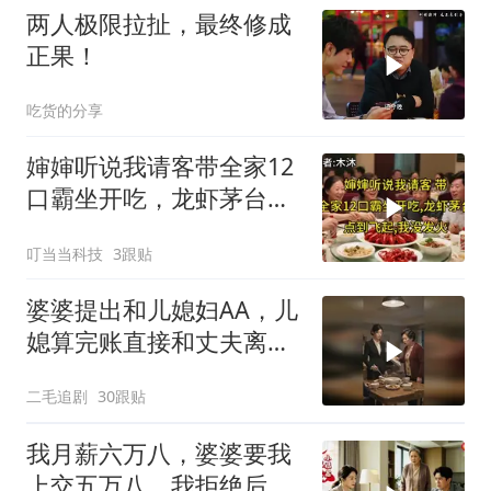
两人极限拉扯，最终修成
正果！
吃货的分享
婶婶听说我请客带全家12
口霸坐开吃，龙虾茅台点
到飞起，我没发
叮当当科技
3跟贴
婆婆提出和儿媳妇AA，儿
媳算完账直接和丈夫离
婚！
二毛追剧
30跟贴
我月薪六万八，婆婆要我
上交五万八，我拒绝后她