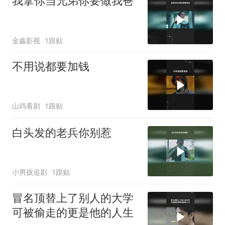
我拿你当兄弟你要做我爸
金鑫影视
1跟贴
不用说都要加钱
山鸡看剧
1跟贴
白头发的老兵你别惹
小男孩追剧
1跟贴
冒名顶替上了别人的大学
可被偷走的更是他的人生