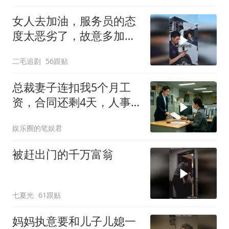
女人去加油，服务员的态
度太恶劣了，故意多加油
多收钱！
二毛追剧
56跟贴
总裁妻子连扣我5个月工
资，合同还剩4天，人事
通知涨薪续签，我
娱乐圈的笔娱君
被赶出门的千万富翁
七夏光
61跟贴
妈妈执意要和儿子儿媳一