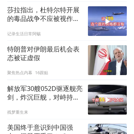
莎拉指出，杜特尔特开展
的毒品战争不应被视作反
人类罪，国际刑事法院风
记录生活日常阿蜴
波扩大
特朗普对伊朗最后机会表
态被证虚假
聚焦热点内幕
16跟贴
解放军30艘052D驱逐舰亮
剑，炸沉巨舰，对峙持续
升级
残梦重生来
美国终于意识到中国强