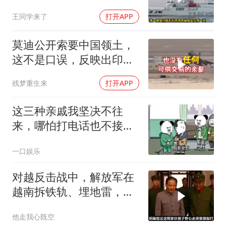
迎来剧终时刻
王同学来了
打开APP
莫迪公开索要中国领土，
这不是口误，反映出印度
内政危机的总爆发
残梦重生来
打开APP
这三种亲戚我坚决不往
来，哪怕打电话也不接，
断交！
一口娱乐
对越反击战中，解放军在
越南拆铁轨、埋地雷，是
真的吗？
他走我心既空