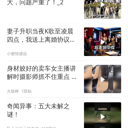
大，问题严重了！_2
妻子升职当夜K歌至凌晨
四点，我送上离婚协议果
盘，隔天她拦在公司门
小蜜情感说
口：我们谈谈
身材姣好的卖车女主播讲
解时摄影师抓不住重点 女
主播当场怒斥
火炼树
1跟贴
奇闻异事：五大未解之
谜！