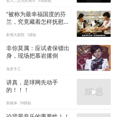
坠入二次元的海洋
558跟贴
“被称为最幸福国度的芬
兰，究竟藏着怎样抚慰人
心的烟火气
影视大剧院
1跟贴
非你莫属：应试者保镖出
身，现场把慕岩撂倒
兔芽手工
讲真，是球网先动手
的！！！
新媒体
39跟贴
论背景音乐的重要性！！