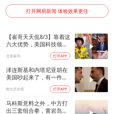
女子利用漏洞0元薅走3000多件家电
金饰克价大幅跳涨
打开网易新闻 体验效果更佳
关之琳否认与27岁模特的恋情
多地要求领导干部带头休假
【崔哥天天侃8/3】靠着这
对话重庆地铁吐血女孩
六大优势，美国科技领军
奋进开新局 实干挑大梁
全世界
北美崔哥
打开APP
泽连斯基和内塔尼亚胡在
美国吵起来了，有一件事
让他俩都很愤怒
附允历史观
打开APP
马科斯意料之外，中方打
出三套组合拳，黄岩岛将