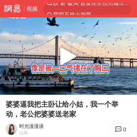
视频
昆明石林火把节
我国编制完成新版全月地质图
宇树科技发行价格150.80元/股
江钨装备：无注入矿山资产安排
台风白海豚即将进入48小时警戒线
官方回应献血屋不让市民入内躲雨
郑国霖回应去景区上班被保安拦下
00:00
33:53
80后女柜员逆袭成4200亿银行副行长
Play
Ent
full
感觉全东北都在等7号
婆婆逼我把主卧让给小姑，我一个举
动，老公把婆婆送老家
中央气象台发布台风黄色预警
扎哈罗娃批广岛市长不提美国原子弹
时光漫漫谈
0
山东