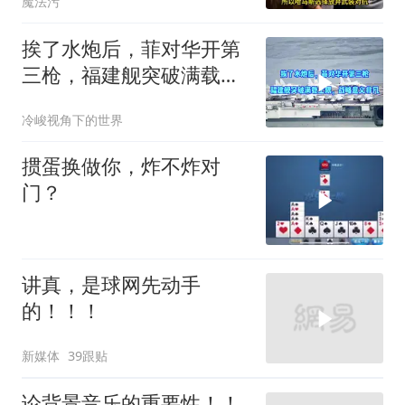
魔法污
挨了水炮后，菲对华开第
三枪，福建舰突破满载上
限，战略意义非凡
冷峻视角下的世界
掼蛋换做你，炸不炸对
门？
讲真，是球网先动手
的！！！
新媒体
39跟贴
论背景音乐的重要性！！