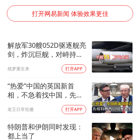
你常吃的兰州拉面要改名了
河南试行周五下午弹性离岗
打开网易新闻 体验效果更佳
南大数院院长疑辞职信里写不想干了
小伙靠AI减肥 45天瘦40斤进了ICU
解放军30艘052D驱逐舰亮
李亚鹏向地铁吐血女孩捐99999元
剑，炸沉巨舰，对峙持续
新华社权威快报|我国编制完成新版全月地质图
升级
残梦重生来
打开APP
总书记关心百姓身边这些民生大事
“热爱”中国的英国新首
相，不急着找中国，先给
特朗普介绍大生意
老王日常犯傻
打开APP
特朗普和伊朗同时发现：
都上当了