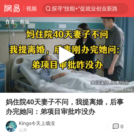
视频
探寻“技能+”促就业创业新路
台风“白海豚”影响中国已成定局
郑国霖回应去景区上班被保安拦下
维持强台风级！白海豚直奔华东沿海
印度暴发金迪普拉病毒
41岁女子为鼓励女儿考上985研究生
80后女柜员获聘4200亿银行副行长
00:00
37:38
24小时不关空调 电费反而更低？
Play
Ent
full
“梅姨”已是老年人 死刑或适用受限
妈住院40天妻子不问，我提离婚，后事
办完她问：弟项目审批咋没办
“事业单位招聘不是人情买卖”
美国退回1000亿美元关税
Kings今天上墙没
0
山东