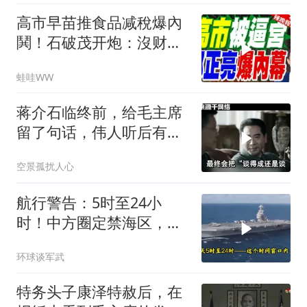
高市早苗推食品减稅爆內
鬨！石破茂开炮：沒财源
极不负责｜郭正亮.帅化
蛙哇WW
民.孙大千｜辣晚报
20260804
蒋介石临终前，给毛主席
留了句话，伟人听后有什
么样的反应？
空景孤扰人心
航行警告：5时至24小
时！中方圈定禁海区，美
航母紧急后撤，黄岩岛主
环球谈军武
权已定
特务头子康泽特赦后，在