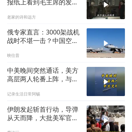
报纸上看到毛主席的发
言，激动得不省人事
老家的诗和远方
俄专家直言：3000架战机
战时不堪一击？中国空军
已非纸老虎
映往昔
中美晚间突然通话，美方
高层两人轮番上阵，与中
方交锋一个多小时
记录生活日常阿蜴
伊朗发起斩首行动，导弹
从天而降，大批美军官被
袭击？英法德失声