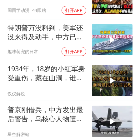
周同学动漫
44跟贴
打开APP
特朗普万没料到，美军还
没来得及动手，中方已经
和胡塞武装谈妥了
趣味萌宠的日常
打开APP
1934年，18岁的小红军身
受重伤，藏在山洞，谁料
被民团头目发现
仅仅解说
普京刚借兵，中方发出最
后警告，乌核心人物遭斩
首
星空解密站