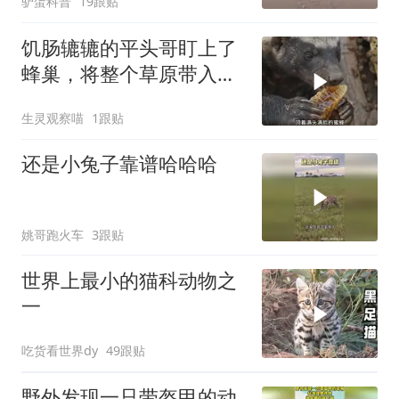
驴蛋科普
19跟贴
饥肠辘辘的平头哥盯上了
蜂巢，将整个草原带入了
无尽深渊
生灵观察喵
1跟贴
还是小兔子靠谱哈哈哈
姚哥跑火车
3跟贴
世界上最小的猫科动物之
一
吃货看世界dy
49跟贴
野外发现一只带盔甲的动