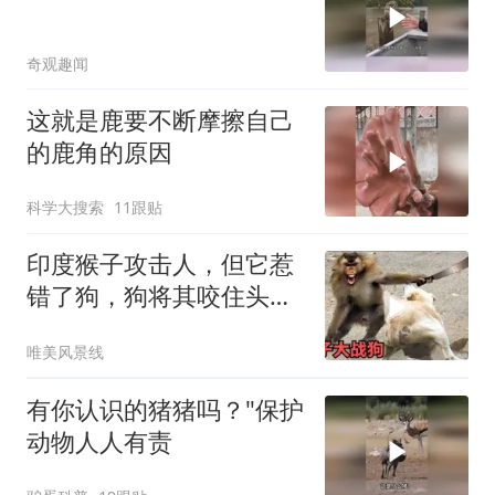
奇观趣闻
这就是鹿要不断摩擦自己
的鹿角的原因
科学大搜索
11跟贴
印度猴子攻击人，但它惹
错了狗，狗将其咬住头部
狠狠甩来甩去太惨
唯美风景线
有你认识的猪猪吗？"保护
动物人人有责