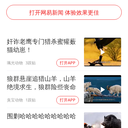
于东来直播和胖东来核心团队开会
2025年小学教师减少13.19万
打开网易新闻 体验效果更佳
泰国：高度重视中国游客旅游体验
王艺迪无缘横滨赛决赛
奸诈老鹰专门猎杀蜜獾薮
上海大部迎大暴雨
猫幼崽！
构建更高水平的全民健身公共服务体系
珮光动物
3跟贴
打开APP
狼群悬崖追猎山羊，山羊
绝境求生，狼群险些丧命
臭宝动物
1跟贴
打开APP
围剿哈哈哈哈哈哈哈哈哈