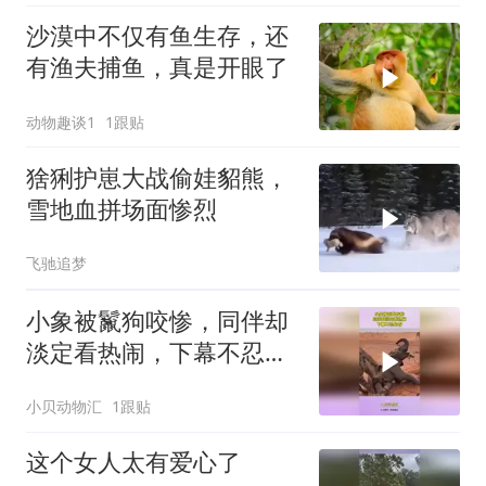
沙漠中不仅有鱼生存，还
有渔夫捕鱼，真是开眼了
动物趣谈1
1跟贴
猞猁护崽大战偷娃貂熊，
雪地血拼场面惨烈
飞驰追梦
小象被鬣狗咬惨，同伴却
淡定看热闹，下幕不忍心
看
小贝动物汇
1跟贴
这个女人太有爱心了