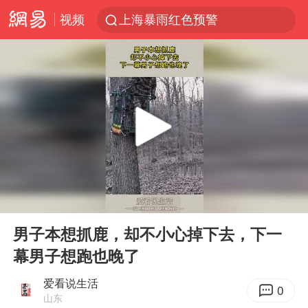
视频
上海暴雨红色预警
上海：5号线16号线浦江线全线停运
上海全域长途客运班次全部停运
周星驰母亲现身香港路演现场
王传君 《披荆斩棘》
国足U17与阿森纳决赛取消 并列冠军
上海有出现龙卷潜势
00:00
00:10
王艺迪2-4不敌张本美和止步4强
Play
Ent
full
上门女婿出轨女邻居多年被判重婚罪
男子本想抓鹿，却不小心掉下去，下一
幕男子想跑也晚了
1枚就能让航母瘫痪 轰-6J实力有多强
以军士兵把枪口对准中国记者
爱看说生活
0
山东