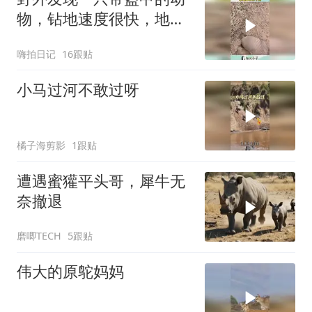
物，钻地速度很快，地鼠
都甘拜下风！
嗨拍日记
16跟贴
小马过河不敢过呀
橘子海剪影
1跟贴
遭遇蜜獾平头哥，犀牛无
奈撤退
磨唧TECH
5跟贴
伟大的原鸵妈妈