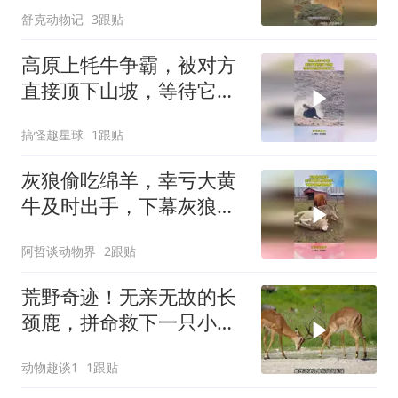
舒克动物记
3跟贴
高原上牦牛争霸，被对方
直接顶下山坡，等待它的
或许只有死亡
搞怪趣星球
1跟贴
灰狼偷吃绵羊，幸亏大黄
牛及时出手，下幕灰狼想
跑也晚了
阿哲谈动物界
2跟贴
荒野奇迹！无亲无故的长
颈鹿，拼命救下一只小羚
羊
动物趣谈1
1跟贴