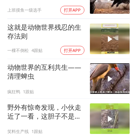
上班摸鱼一级选手
打开APP
这就是动物世界残忍的生
存法则
一棵不倒松
4跟贴
打开APP
动物世界的互利共生——
清理蜱虫
疯狂鸭
1跟贴
野外有惊奇发现，小伙走
近了一看，这胆子不是一
般大
笑料生产线
1跟贴