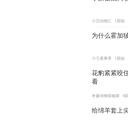
小贝动物汇
1跟贴
为什么霍加
小乇看事界
1跟贴
花豹紧紧咬
看
奇趣动物探秘家
4
给绵羊套上