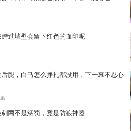
狓蹭过墙壁会留下红色的血印呢
住后腿，白马怎么挣扎都没用，下一幕不忍心
跟贴
尖刺网不是惩罚，竟是防狼神器