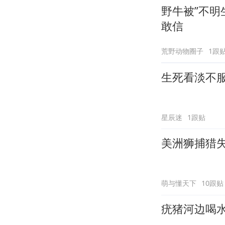
野牛被”不明
敢信
荒野动物圈子
1跟
生死看淡不
星辰迷
1跟贴
美洲狮捕猎
萌与懂天下
10跟贴
疣猪河边喝