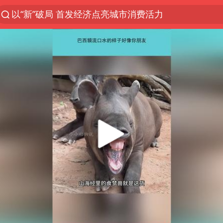
以“新”破局 首发经济点亮城市消费活力
台风白海豚影响中国已成定局
中方回应是否开采太平洋海底稀土资源
外交部发言人就广岛核爆81周年等答记者问
昆明石林火把节
台风白海豚即将进入48小时警戒线
我国编制完成新版全月地质图
胡塞武装袭扰红海航运行动升级
郑国霖回应去景区上班被保安拦下
80后女柜员逆袭成4200亿银行副行长
感觉全东北都在等7号