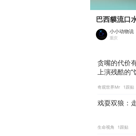
00:00
Play
巴西貘流口
小小动物说
重庆
贪嘴的代价
上演残酷的“
奇观世界Mr
1跟贴
戏耍双狼：
生命视角
1跟贴