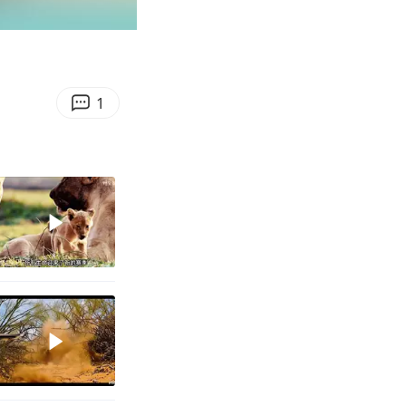
01:05
Enter
fullscreen
1