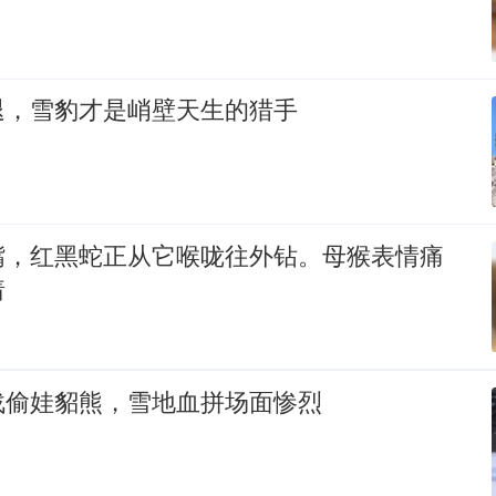
退，雪豹才是峭壁天生的猎手
嘴，红黑蛇正从它喉咙往外钻。母猴表情痛
着
战偷娃貂熊，雪地血拼场面惨烈