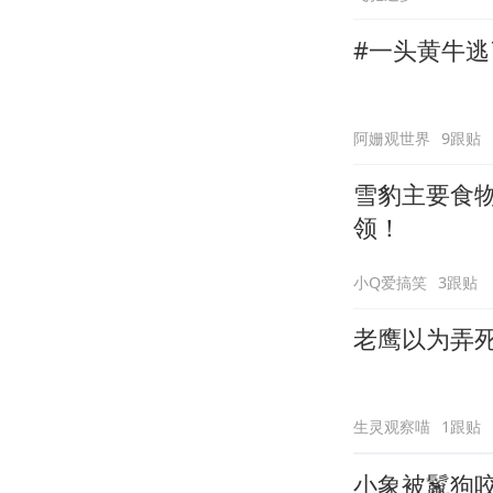
#一头黄牛
阿姗观世界
9跟贴
雪豹主要食
领！
小Q爱搞笑
3跟贴
老鹰以为弄
生灵观察喵
1跟贴
小象被鬣狗