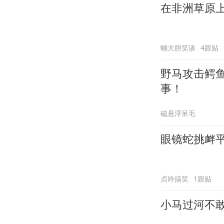
在非洲草原
蝈大胆笑谈
4跟贴
野马攻击鳄
事！
磁悬浮呆毛
眼镜蛇挑衅
贞吟搞笑
1跟贴
小马过河不