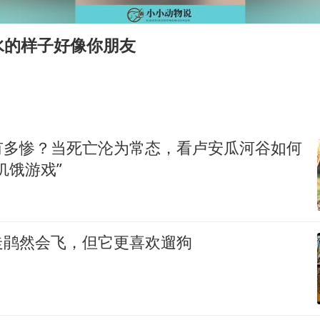
扎哈罗娃批广岛市长不提美国原子弹
泰国一女公务员妆容引争议 本人回应
水的样子好像你朋友
女子利用漏洞0元薅走3000多件家电
把党建设得更加坚强有力
关之琳否认与27岁模特的恋情
多地要求领导干部带头休假
有多惨？当死亡沦为常态，看卢安瓜河谷如何
奋进开新局 实干挑大梁
饥饿游戏”
走鹃然会飞，但它更喜欢遛狗