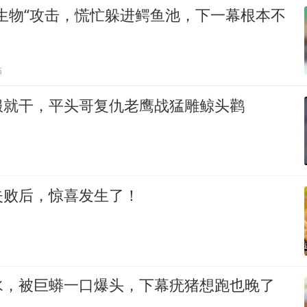
生物“攻击，慌忙躲进鳄鱼池，下一幕根本不
贴
服就干，平头哥复仇老鹰战猛雕鲸头鹳
失败后，惊喜发生了！
水，被巨蟒一口爆头，下幕疣猪想跑也晚了