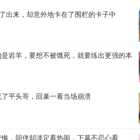
逃了出来，却意外地卡在了围栏的卡子中
物是岩羊，要想不被饿死，就要练出更强的本
死了平头哥，回巢一看当场崩溃
咬惨，同伴却淡定看热闹，下幕不忍心看