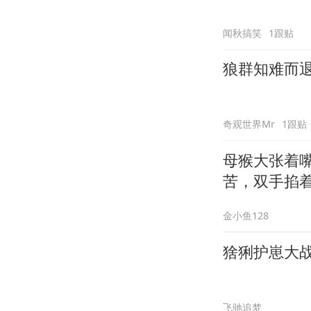
闻秋搞笑
1跟贴
狼群知难而
奇观世界Mr
1跟贴
母猴大张着
苦，双手掐
金小鱼128
猞猁护崽大
飞驰追梦