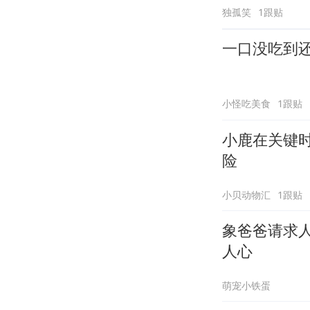
独孤笑
1跟贴
一口没吃到
小怪吃美食
1跟贴
小鹿在关键
险
小贝动物汇
1跟贴
象爸爸请求
人心
萌宠小铁蛋