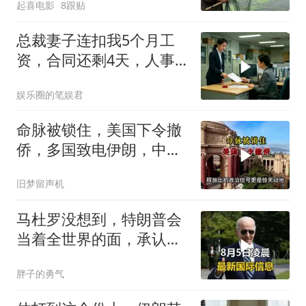
起喜电影
8跟贴
总裁妻子连扣我5个月工
资，合同还剩4天，人事
通知涨薪续签，我
娱乐圈的笔娱君
命脉被锁住，美国下令撤
侨，多国致电伊朗，中国
两大判断全部成真
旧梦留声机
马杜罗没想到，特朗普会
当着全世界的面，承认一
个众所周知的事实
胖子的勇气