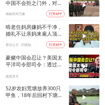
中国不会拒之门外，对日
本公事公办就够了
揭秘世间万象
打开APP
啃老住妈房嫌妈不干净，
婚礼不让亲妈来雇人顶
包，超哥怒骂
胖达公主
25跟贴
打开APP
豪赌中国会忍让？美国太
平洋司令部司令：透过实
力威慑中国
观星赏月
52岁农妇荒塘放养300只
甲鱼，18年后回村下塘瞬
间傻眼