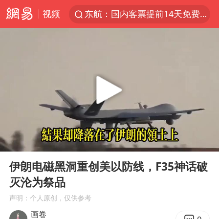
视频
东航：国内客票提前14天免费退改
台风白海豚中心风力增强
向鹏0-3不敌张本智和
百花奖开幕式
四川宜宾高县4.9级地震致1死
广东雷州通报特教老师招聘违规事件
“新疆阿勒泰八月能滑雪”不实
00:00
24:19
刘国正说向鹏打得很窝囊
Play
Ent
full
我国外贸延续良好增长态势
伊朗电磁黑洞重创美以防线，F35神话破
灭沦为祭品
陈幸同晋级WTT横滨冠军赛8强
声明：个人原创，仅供参考
国防部：中国军队坚决反制任何闹海挑衅图谋
画卷