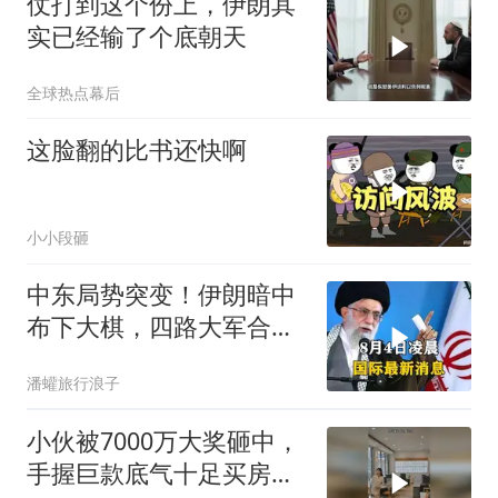
仗打到这个份上，伊朗其
实已经输了个底朝天
全球热点幕后
这脸翻的比书还快啊
小小段砸
中东局势突变！伊朗暗中
布下大棋，四路大军合
围，特朗普面临死局
潘蠸旅行浪子
小伙被7000万大奖砸中，
手握巨款底气十足买房不