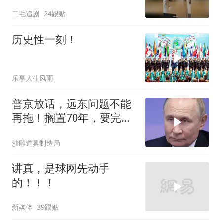
问价！
二毛追剧
24跟贴
历史性一刻！
乐享人生风雨
普京放话，远东问题不能
再拖！搁置70年，要完成
斯大林的未
沙雕道具制造局
讲真，是球网先动手
的！！！
新媒体
39跟贴