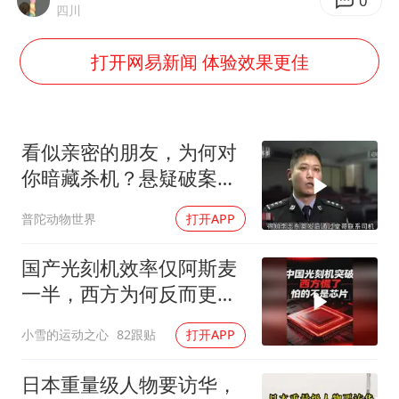
宇树科技中一签需缴款7.54万元
0
四川
两名乘客在飞机上因调节座椅起冲突
打开网易新闻 体验效果更佳
女儿为争财产堵门阻挠父亲出殡
今日立秋你咬秋了吗
“今天得有40℃了吧 为啥还不预警”
看似亲密的朋友，为何对
夯实基础开新局
你暗藏杀机？悬疑破案揭
秘
普陀动物世界
打开APP
国产光刻机效率仅阿斯麦
一半，西方为何反而更
慌？
小雪的运动之心
82跟贴
打开APP
日本重量级人物要访华，