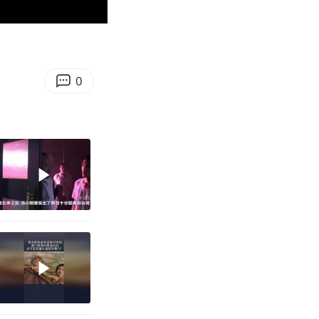
00:29
Enter
fullscreen
0