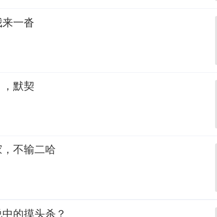
我来一沓
，，默契
家，不输二哈
说中的摸头杀？