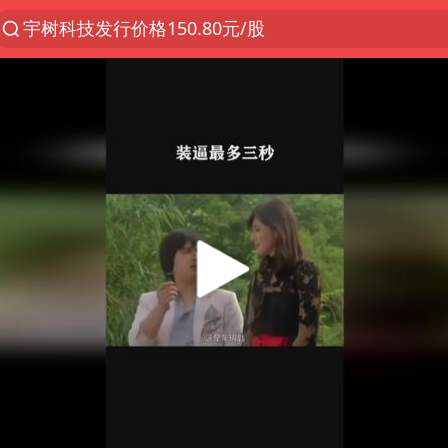
宇树科技发行价格150.80元/股
昆明石林火把节
外交部发言人就广岛核爆81周年等答记者问
台风“白海豚”7日起影响上海
我国编制完成新版全月地质图
女子利用漏洞0元薅走3000多件家电
27岁女子成组织卖淫集团主犯被通缉
胡塞武装袭扰红海航运行动升级
郑国霖回应去景区上班被保安拦下
80后女柜员逆袭成4200亿银行副行长
感觉全东北都在等7号