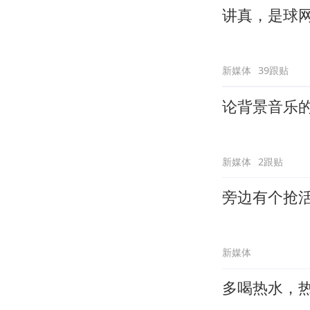
讲真，是球
新媒体
39跟贴
论背景音乐
新媒体
2跟贴
旁边有个抢
新媒体
多喝热水，