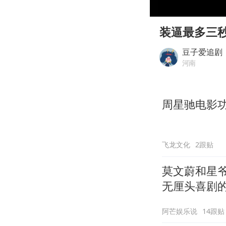
00:00
Play
装逼最多三
豆子爱追剧
河南
周星驰电影
飞龙文化
2跟贴
莫文蔚和星
无厘头喜剧
阿芒娱乐说
14跟贴