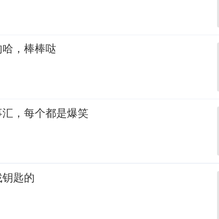
的哈，棒棒哒
事汇，每个都是爆笑
找钥匙的