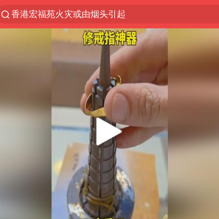
香港宏福苑火灾或由烟头引起
“China Cool”火了，老外爱上中国避暑游
台风白海豚闭眼了
浙江海事局启动Ⅰ级防台应急响应
泰国初中生饮弹自尽前开了26枪
云南一地村民过火把节意外灼伤16人
预计“白海豚”明晚将在浙江舟山到福建福鼎一带沿海
用AI造出新病毒意味着什么
美股创4月份以来最大单周涨幅
王虹邓煜的同学获统计学界诺贝尔奖
台州《告全体市民书》：非必要不外出