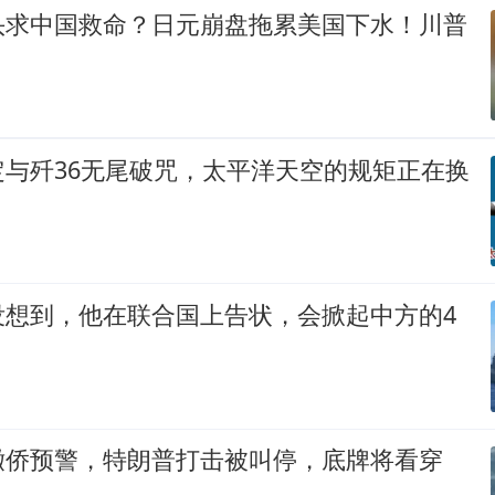
头求中国救命？日元崩盘拖累美国下水！川普
定与歼36无尾破咒，太平洋天空的规矩正在换
没想到，他在联合国上告状，会掀起中方的4
撤侨预警，特朗普打击被叫停，底牌将看穿