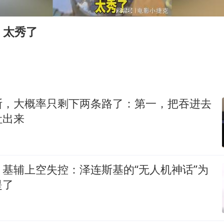
泰国校园枪击事件已致8死30余伤
光伏八巨头签署“不低于成本价”倡议
，太秀了
胡彦斌获《歌手2026》歌王
宇树王兴兴被问了360多个问题
79岁老人被城管撞倒后离世案一审开庭
2名小孩玩手机低头幅度近乎折叠
斯，大概率只剩下两条路了：第一，把吞进去
四川宜宾地震网友称睡觉被摇醒
吐出来
夯实基础开新局
基辅上空失控：泽连斯基的“无人机神话”为
提了