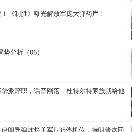
蒙！《制胜》曝光解放军庞大弹药库！
际局势分析（06）
亲华派辞职，话音刚落，杜特尔特家族就给他
伊朗导弹炸烂美军F-35停机位，特朗普这回