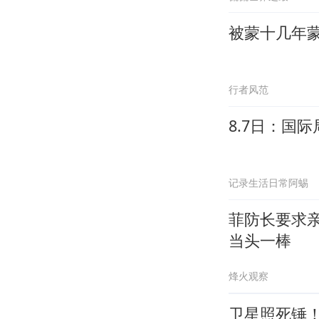
被蒙十几年
行者风范
8.7日：国
记录生活日常阿蜴
菲防长要求
当头一棒
烽火观察
卫星照死锤！