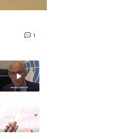
00:16
Enter
fullscreen
1