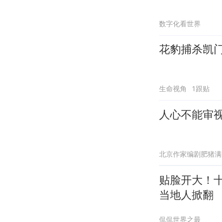
数字化看世界
花豹捕杀凯
生命视角
1跟贴
人心不能审
北京作家编剧肥猪满
贴脸开大！
当地人掀翻
侃侃世界之最