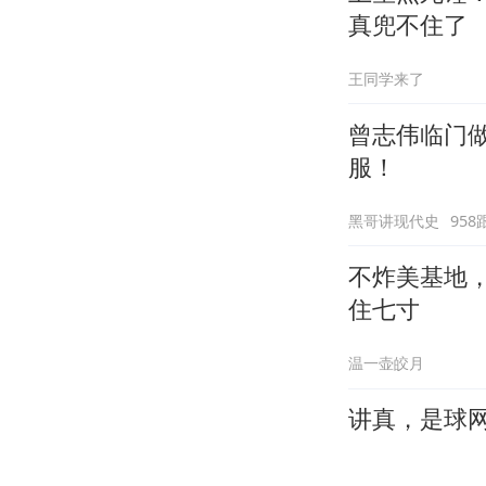
真兜不住了
王同学来了
曾志伟临门做
服！
黑哥讲现代史
958
不炸美基地
住七寸
温一壶皎月
讲真，是球