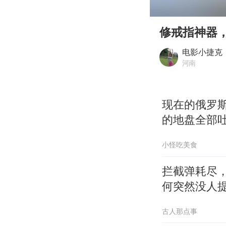
00:00
Play
修戒指神器
电影小捷克
河南
现在的俄罗
的地盘全部
小怪吃美食
拦截弹耗尽，
何突然没人
古人那点事