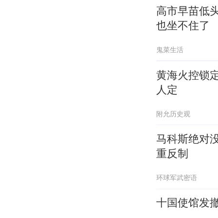
高市早苗低
也坐不住了
鬼菜生活
黄海火控锁
人定
附允历史观
马科斯绝对
重反制
环球军武密语
十国使馆发