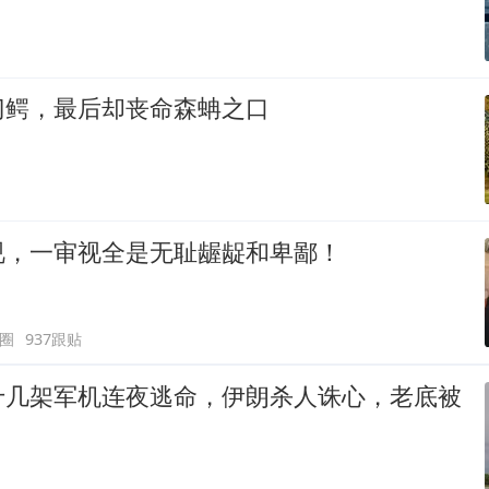
门鳄，最后却丧命森蚺之口
视，一审视全是无耻龌龊和卑鄙！
圈
937跟贴
十几架军机连夜逃命，伊朗杀人诛心，老底被