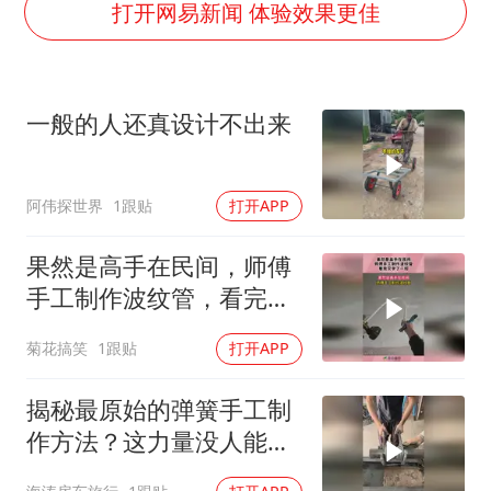
公司“上四休三”但要降薪1000元
打开网易新闻 体验效果更佳
男子杀人后逃进深山21年活得像野人
70多岁父亲独自坐车到上海看望女儿
一般的人还真设计不出来
OpenAI为免费用户升级GPT-5.6 Luna
“中国蔬菜之乡”最高温达41.8℃
阿伟探世界
1跟贴
打开APP
985博士后被曝在妻子孕期出轨后续
如何把百年大党建设得更加坚强有力？
果然是高手在民间，师傅
手工制作波纹管，看完又
学了一招！
菊花搞笑
1跟贴
打开APP
揭秘最原始的弹簧手工制
作方法？这力量没人能做
到吧？