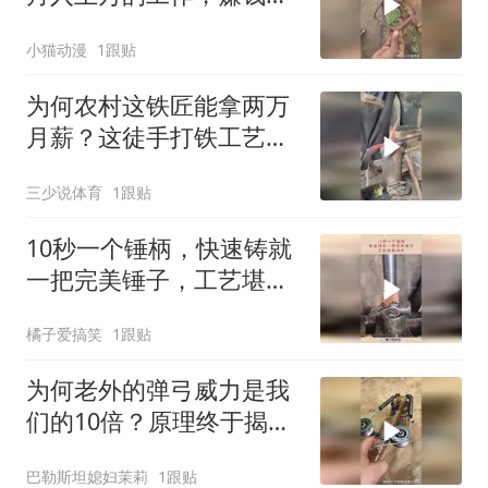
然这么容易
小猫动漫
1跟贴
为何农村这铁匠能拿两万
月薪？这徒手打铁工艺没
人能做的吧？
三少说体育
1跟贴
10秒一个锤柄，快速铸就
一把完美锤子，工艺堪称
神奇！
橘子爱搞笑
1跟贴
为何老外的弹弓威力是我
们的10倍？原理终于揭
晓！
巴勒斯坦媳妇茉莉
1跟贴