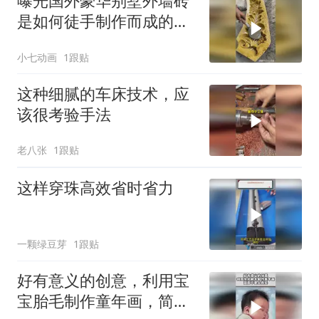
曝光国外豪华别墅外墙砖
是如何徒手制作而成的的
巧妙方法！
小七动画
1跟贴
这种细腻的车床技术，应
该很考验手法
老八张
1跟贴
这样穿珠高效省时省力
一颗绿豆芽
1跟贴
好有意义的创意，利用宝
宝胎毛制作童年画，简直