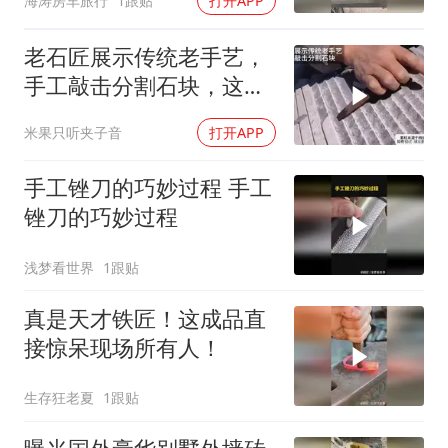
海涛房车旅行
1跟贴
打开APP
老石匠展示传统老手艺，
手工敲击分割石块，这技
术让人不得不服
米果只听夹子音
打开APP
手工锉刀的巧妙过程 手工
锉刀的巧妙过程
浅梦看世界
1跟贴
真是天才铁匠！这成品直
接惊呆现场所有人！
生存狂老夏
1跟贴