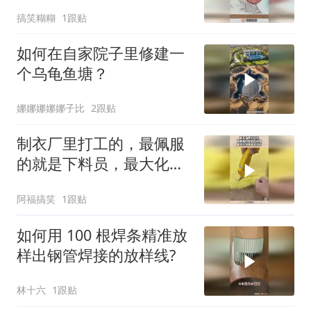
不要太真实！
搞笑糊糊
1跟贴
如何在自家院子里修建一
个乌龟鱼塘？
娜娜娜娜娜子比
2跟贴
制衣厂里打工的，最佩服
的就是下料员，最大化利
用每块材料！
阿福搞笑
1跟贴
如何用 100 根焊条精准放
样出钢管焊接的放样线?
林十六
1跟贴