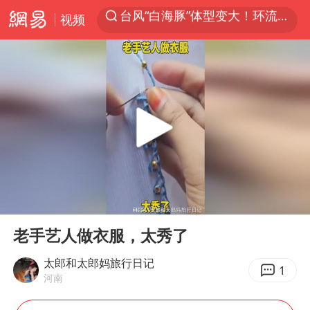
视频
上半年我国机械工业经济运行稳中有进
汪峰阻止14岁女儿买大牌
朱雨玲晋级WTT横滨冠军赛女单八强
美国将对多晶硅衍生品加征15%关税
陕西省委书记赶赴柞水县杏坪镇
泰国校园枪击案死亡人数升至7人
官方通报教师招聘笔试前13名被淘汰
00:00
00:18
27岁女子组织卖淫集团被悬赏通缉
Play
Ent
full
女孩摆摊卖菌子时收到北大通知书
老手艺人做衣服，太秀了
改名后的“青海拉面”店
太郎和太郎妈旅行日记
1
河南
广岛核爆81周年央视播《奥本海默》