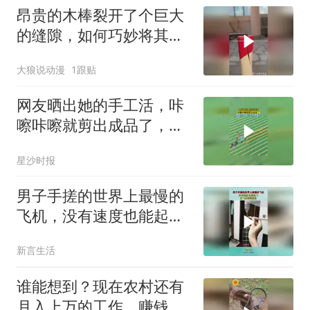
昂贵的木棒裂开了个巨大
的缝隙，如何巧妙将其缝
合起来？
大狼说动漫
1跟贴
网友晒出她的手工活，咔
嚓咔嚓就剪出成品了，网
友：剪错一下不就废了
星沙时报
男子手搓的世界上最慢的
飞机，没有速度也能起
飞，这飞机慢到极致
新言生活
谁能想到？现在农村还有
月入上万的工作，赚钱居