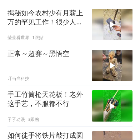
揭秘如今农村少有月薪上
万的罕见工作！很少人知
道产品的用途吧！
莹莹看世界
1跟贴
正常～超赛～黑悟空
叮当当科技
手工竹筒枪天花板！老外
这手艺，不服都不行
孑孑动漫
3跟贴
如何徒手将铁片敲打成圆