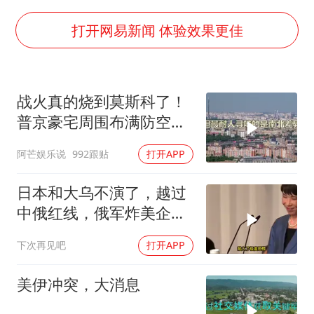
如何把百年大党建设得更加坚强有力
银行午休1.5小时 留个窗口行不行
打开网易新闻 体验效果更佳
余承东口误将24999元电脑报成2499
小伙靠AI减肥 45天瘦40斤进了ICU
战火真的烧到莫斯科了！
李嫣近照曝光
普京豪宅周围布满防空
嘲讽周星驰无儿女没朋友 李修贤道歉
塔，大战一触即发2
阿芒娱乐说
992跟贴
打开APP
总书记关心百姓身边这些民生大事
日本和大乌不演了，越过
中俄红线，俄军炸美企就
是一次警告
下次再见吧
打开APP
美伊冲突，大消息