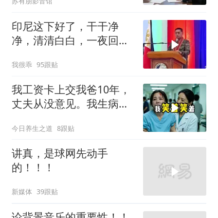
苏有朋影音馆
印尼这下好了，干干净
净，清清白白，一夜回到
了从前（3） (2)
我很乖
95跟贴
我工资卡上交我爸10年，
丈夫从没意见。我生病住
院急需手术费时
今日养生之道
8跟贴
讲真，是球网先动手
的！！！
新媒体
39跟贴
论背景音乐的重要性！！