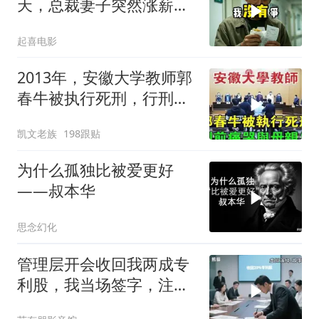
天，总裁妻子突然涨薪续
签，我递辞呈她慌了
起喜电影
2013年，安徽大学教师郭
春牛被执行死刑，行刑前
痛哭与母亲告
凯文老族
198跟贴
为什么孤独比被爱更好
——叔本华
思念幻化
管理层开会收回我两成专
利股，我当场签字，注销
核心技术授权，全员慌了