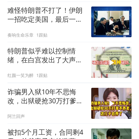
难怪特朗普不打了！伊朗
一招吃定美国，最后一
刻，美司令亲自上书
奏响生命乐章
1跟贴
特朗普似乎难以控制情
绪，在白宫发出了大声咒
骂
红颜一笑为醉
1跟贴
诈骗男入狱10年不思悔
改，出狱硬抢30万打爹不
养老，这儿子白养了
阿兰回声
被扣5个月工资，合同剩4