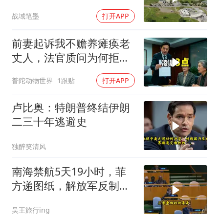
战域笔墨
打开APP
前妻起诉我不赡养瘫痪老
丈人，法官质问为何拒不
履行赡养义务
普陀动物世界
1跟贴
打开APP
卢比奥：特朗普终结伊朗
二三十年逃避史
独醉笑清风
南海禁航5天19小时，菲
方递图纸，解放军反制组
合拳已到位
吴王旅行ing