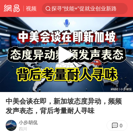
视频
探寻“技能+”促就业创业新路
41岁女子为鼓励女儿考上985研究生
美国退回1000亿美元关税
24小时不关空调 电费反而更低？
维持强台风级！白海豚直奔华东沿海
河南试行周五下午弹性离岗
李亚鹏向地铁吐血女孩捐99999元
00:00
12:52
要给全体职工“应休尽休”的底气
Play
Ent
full
日本籍女网红在韩直播时自杀身亡
中美会谈在即，新加坡态度异动，频频
发声表态，背后考量耐人寻味
“天津之眼”摩天轮附近2人落水
儿科医生漏诊获刑：我认错但不能认罪
小步胡侃
0
四川