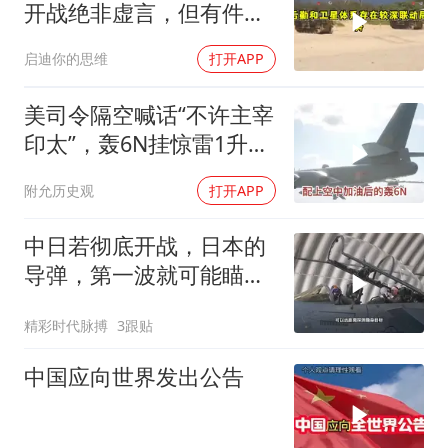
开战绝非虚言，但有件事
中国必须看清
启迪你的思维
打开APP
美司令隔空喊话“不许主宰
印太”，轰6N挂惊雷1升
空，南海的回应干脆利落
附允历史观
打开APP
中日若彻底开战，日本的
导弹，第一波就可能瞄准
上海！
精彩时代脉搏
3跟贴
中国应向世界发出公告