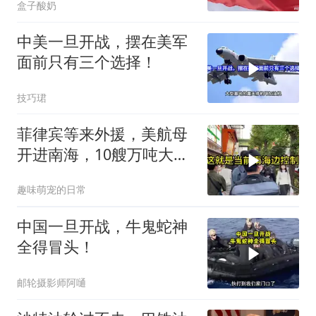
盒子酸奶
中美一旦开战，摆在美军
面前只有三个选择！
技巧珺
菲律宾等来外援，美航母
开进南海，10艘万吨大驱
亮相，有人尴尬了
趣味萌宠的日常
中国一旦开战，牛鬼蛇神
全得冒头！
邮轮摄影师阿嗵