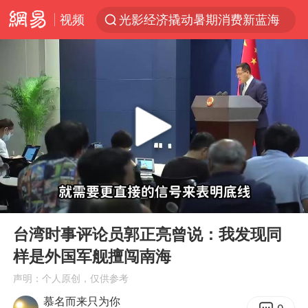
视频
光影经济撬动暑期消费新蓝海
WTT横滨冠军赛国乒女单三将晋级四强
浙江上海等地有大雨或暴雨
《欢迎来龙餐馆》口碑
西湖突现狂风暴雨 游客瞬间被浇透
情侣在平潭拍日出时坠崖致一死一伤
香港正式允许“拒绝抢救”
00:00
05:23
视频丨中国东方电气集团原党组副书记、董事宋致远被查
Play
Ent
full
“不怕六爷挂得多 就怕六爷挂一颗”
台湾时事评论员郭正亮曾说：我发现同
样是外国军舰擅闯南海
杭州全市有序停课
声明：个人原创，仅供参考
直击东北超：哈尔滨vs通辽
慕名而来只为你