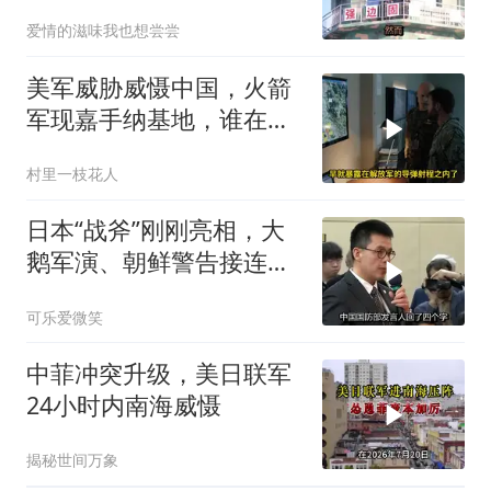
爱情的滋味我也想尝尝
美军威胁威慑中国，火箭
军现嘉手纳基地，谁在虚
张声势？
村里一枝花人
日本“战斧”刚刚亮相，大
鹅军演、朝鲜警告接连出
现
可乐爱微笑
中菲冲突升级，美日联军
24小时内南海威慑
揭秘世间万象