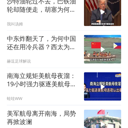
沙特油轮过不去，巴铁油
轮却随便走，胡塞为何不
敢打？
我叫汤姆
中东炸翻天了，为何中国
还在用冷兵器？西太为何
无人敢开第一枪？
赫逗足球解说
南海立规矩美航母夜溜：
19小时强力驱逐美航母连
夜认怂撤离｜介文汲.郭正
蛙哇WW
亮.栗正杰｜辣晚报
20260807
美军航母离开南海，局势
再掀波澜