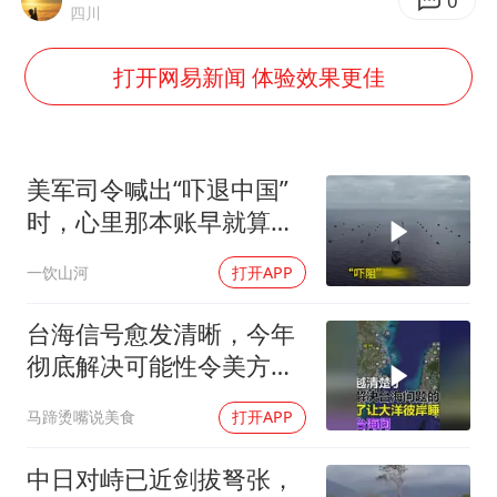
香港宏福苑火灾或由烟头引起
0
四川
几元成本的AI广告导致千万市值蒸发
打开网易新闻 体验效果更佳
浙江台州《告全体市民书》
酒店回应车内过夜被收150元
白海豚将正面袭击贯穿浙江
美军司令喊出“吓退中国”
商场现钱学森巨幅海报 负责人回应
时，心里那本账早就算清
楚了
乐享全民健身 共筑健康中国
一饮山河
打开APP
台海信号愈发清晰，今年
彻底解决可能性令美方难
眠
马蹄烫嘴说美食
打开APP
中日对峙已近剑拔弩张，