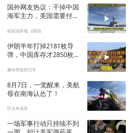
国外网友热议：干掉中国
海军主力，美国需要付出
多大代价？
超超说影视
2跟贴
伊朗半年打掉2181枚导
弹，中国库存才2850枚？
美媒这个对比把天捅破了
趣味萌宠的日常
8月7日，一觉醒来，美航
母在南海认怂了！
匹夫来搞笑
一场军事行动只持续不到
一周，却让美军弹药库存