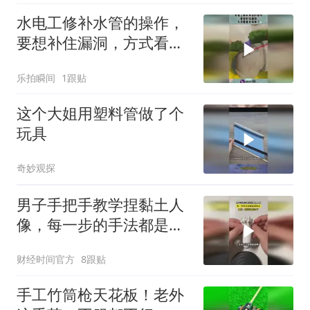
水电工修补水管的操作，
要想补住漏洞，方式看着
太简单了！
乐拍瞬间
1跟贴
这个大姐用塑料管做了个
玩具
奇妙观探
男子手把手教学捏黏土人
像，每一步的手法都是知
识点！
财经时间官方
8跟贴
手工竹筒枪天花板！老外