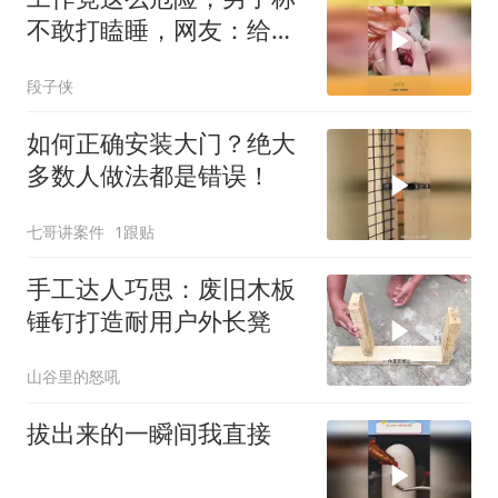
不敢打瞌睡，网友：给我
头上也来两圈！
段子侠
如何正确安装大门？绝大
多数人做法都是错误！
七哥讲案件
1跟贴
手工达人巧思：废旧木板
锤钉打造耐用户外长凳
山谷里的怒吼
拔出来的一瞬间我直接