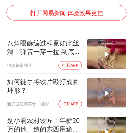
被错换37年女子起诉医院：本不需辍学
河南：领导干部要带头休假
打开网易新闻 体验效果更佳
中方公布5项对美反制措施
男子出狱前8天被改判死缓
八角眼藤编过程竟如此丝
13岁少年白天写作业晚上夜市炒粉
滑，弹簧一穿一拉 到底是
四预警齐发！双台风影响多个海域
什么原理
河南都市频道
打开APP
华为新款折叠屏电脑24999元起
坚持党全面领导和党中央集中统一领导
如何徒手将铁片敲打成圆
环形？
新兜游江南美食
1跟贴
打开APP
别小看农村铁匠！年薪20
万的他，造的东西用途太