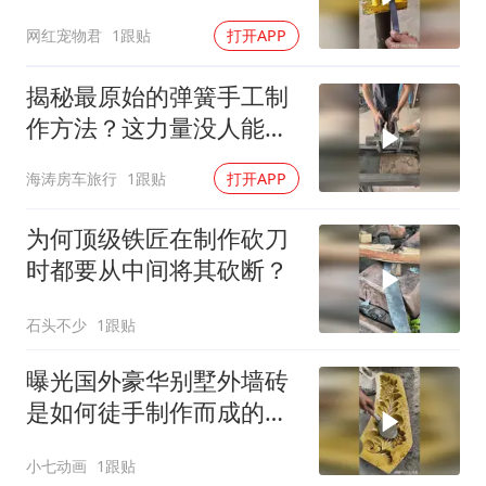
“绝”，鲜有人知
网红宠物君
1跟贴
打开APP
揭秘最原始的弹簧手工制
作方法？这力量没人能做
到吧？
海涛房车旅行
1跟贴
打开APP
为何顶级铁匠在制作砍刀
时都要从中间将其砍断？
石头不少
1跟贴
曝光国外豪华别墅外墙砖
是如何徒手制作而成的的
巧妙方法！
小七动画
1跟贴