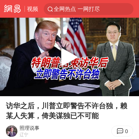
视频
全网热点 一网打尽
00:00
03:28
Play
Ent
full
访华之后，川普立即警告不许台独，赖
某人失算，倚美谋独已不可能
照理说事
0
辽宁