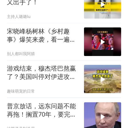
又出手了！
主持人璐璐lu
宋晓峰杨树林《乡村趣
事》爆笑来袭，看一遍笑
一遍
别人都叫我阿腈
游戏结束，穆杰塔巴熬赢
了？美国叫停对伊进攻，
让中俄擦了把汗水
趣味萌宠的日常
普京放话，远东问题不能
再拖！搁置70年，要完成
斯大林的未