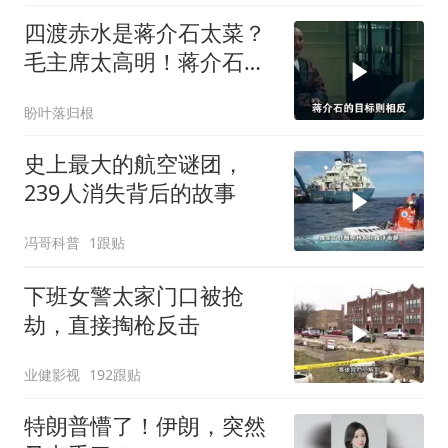
四渡赤水是蒋介石太菜？
毛主席太高明！蒋介石日
记：一生用兵之耻
盼叶落归根
史上最大的航空谜团，
239人消失背后的故事
冯哥科普
1跟贴
下班女警太家门口被抢
劫，直接掏枪反击
业健影视
192跟贴
特朗普懵了！伊朗，突然