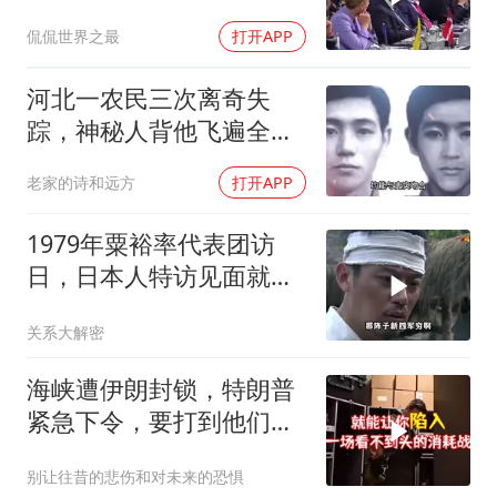
点引爆两场战争的“连环
侃侃世界之最
打开APP
雷”
河北一农民三次离奇失
踪，神秘人背他飞遍全中
国，幕后真相是什么
老家的诗和远方
打开APP
1979年粟裕率代表团访
日，日本人特访见面就喊
首长好
关系大解密
海峡遭伊朗封锁，特朗普
紧急下令，要打到他们承
受不住
别让往昔的悲伤和对未来的恐惧