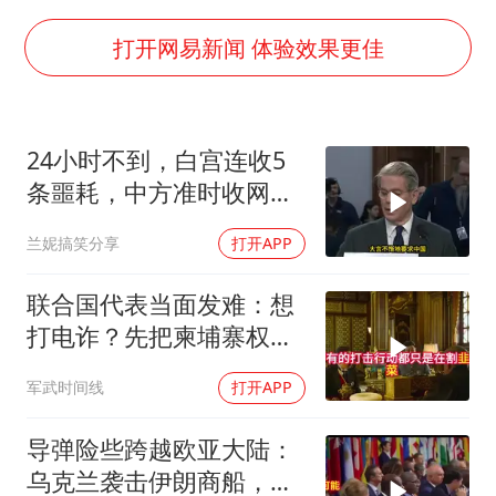
国防部：坚决反制任何闹海挑衅图谋
胡彦斌韩磊 谁帮谁
打开网易新闻 体验效果更佳
胡彦斌获《歌手2026》歌王
秋天的第一杯奶茶到底有多火
24小时不到，白宫连收5
38岁演员求职万岁山NPC成功
条噩耗，中方准时收网，
我国外贸延续良好增长态势
最大输家已浮现
兰妮搞笑分享
打开APP
胜宏科技：股票交易异常波动
夯实基础开新局
联合国代表当面发难：想
打电诈？先把柬埔寨权贵
的底裤扒了！
军武时间线
打开APP
导弹险些跨越欧亚大陆：
乌克兰袭击伊朗商船，差