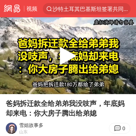
视频
沙特土耳其巴基斯坦签署共同防务协议
“电影+”如何激发千亿级消费新活力？
泉州市委书记张毅恭被查
台风白海豚已进入24小时警戒线
全球首个长时储能一体化产业园量产
台风白海豚或吞并鲸鱼 登陆地点更新
四川宜宾市高县4.9级地震致1人死亡
00:00
51:52
名创优品回应女子吐槽内裤质量差
Play
Ent
full
中巨芯：上半年归母净利润1405.77万元
爸妈拆迁款全给弟弟我没吱声，年底妈
却来电：你大房子腾出给弟媳
中国女篮70-67险胜尼日利亚女篮
U17国足点球大战淘汰河床晋级决赛
雪姐故事多
0
山东