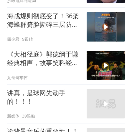
沙雕道具制造局
海战规则彻底变了！36架
海蜂群骑脸撕碎三层防空
体系
四夕君
9跟贴
《大相径庭》郭德纲于谦
经典相声，故事笑料经典
不断！
九哥哥车评
讲真，是球网先动手
的！！！
新媒体
39跟贴
论背景音乐的重要性！！