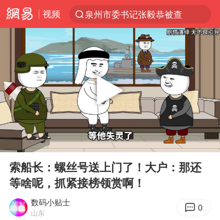
视频
泉州市委书记张毅恭被查
“电影+”如何激发千亿级消费新活力？
台风白海豚已进入24小时警戒线
全球首个长时储能一体化产业园量产
陈垣宇0-3张禹珍 国乒男单全军覆没
中巨芯：上半年归母净利润1405.77万元
四川宜宾市高县4.9级地震致1人死亡
00:00
01:20
中国女篮70-67险胜尼日利亚女篮
Play
Ent
full
名创优品回应女子吐槽内裤质量差
索船长：螺丝号送上门了！大户：那还
等啥呢，抓紧接榜领赏啊！
上海：台风白海豚或将带来龙卷风
出口禁令驱动有色板块大涨
数码小贴士
0
山东