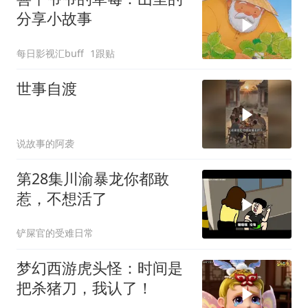
分享小故事
每日影视汇buff
1跟贴
世事自渡
说故事的阿袭
第28集川渝暴龙你都敢
惹，不想活了
铲屎官的受难日常
梦幻西游虎头怪：时间是
把杀猪刀，我认了！