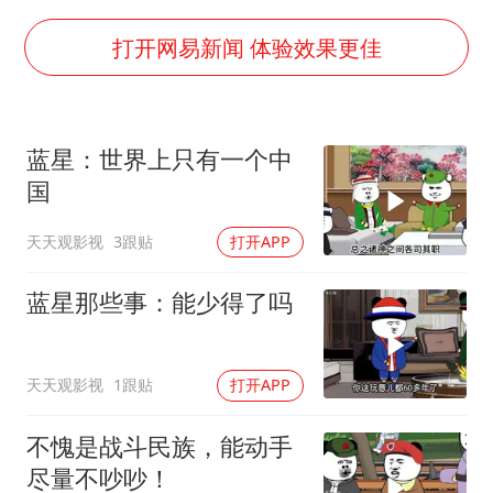
秋天的第一杯奶茶到底有多火
百花奖开幕式
打开网易新闻 体验效果更佳
国防部：坚决反制任何闹海挑衅图谋
东航：国内客票提前14天免费退改
蓝星：世界上只有一个中
美股存储板块集体大跌
国
胡彦斌获《歌手2026》歌王
天天观影视
3跟贴
打开APP
“今天得有40℃了吧 为啥还不预警”
夯实基础开新局
蓝星那些事：能少得了吗
天天观影视
1跟贴
打开APP
不愧是战斗民族，能动手
尽量不吵吵！