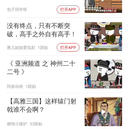
包子同学呀
打开APP
没有终点，只有不断突
破，高手之外自有高手！
雅儿姐姐爱侃剧
1跟贴
打开APP
《 亚洲频道 之 神州二十
二号 》
阿彪动画
1跟贴
【高雅三国】这样辕门射
戟谁不会啊？
燃情小煤炉
33跟贴