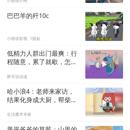
小新很芒哟
巴巴羊的歼10c
小萌讲影视
1跟贴
低精力人群出门最爽：行
程随意，累了就歇，怎么
省力怎么来
辉哥说动漫
哈小浪4：老师来家访，
结果化身成大厨，帮柴圆
圆家做饭
生活魔术专家
善平爷爷的草莓：山里的