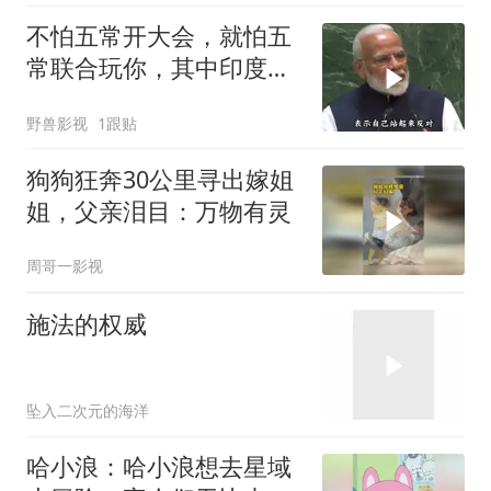
不怕五常开大会，就怕五
常联合玩你，其中印度大
白象最有发言权
野兽影视
1跟贴
狗狗狂奔30公里寻出嫁姐
姐，父亲泪目：万物有灵
周哥一影视
施法的权威
坠入二次元的海洋
哈小浪：哈小浪想去星域