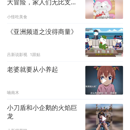
大冒险，家人们无比支
持，还给准备了行囊！
小怪吃美食
《亚洲频道之没得商量》
吕新说影视
1跟贴
老婆就要从小养起
喃南木
小刀盾和小企鹅的火焰巨
龙