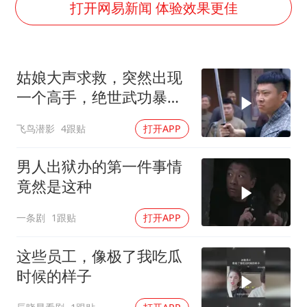
宇树科技中一签需缴款7.54万元
打开网易新闻 体验效果更佳
国防部：坚决反制任何闹海挑衅图谋
台湾海峡南口北上船舶实施交通管制
姑娘大声求救，突然出现
“新疆阿勒泰八月能滑雪”不实
一个高手，绝世武功暴打
福建泉州市委书记张毅恭被查
鬼子武士
飞鸟潜影
4跟贴
打开APP
山东潍坊发布大风黄色预警
东方之约 相约未来
男人出狱办的第一件事情
竟然是这种
一条剧
1跟贴
打开APP
这些员工，像极了我吃瓜
时候的样子