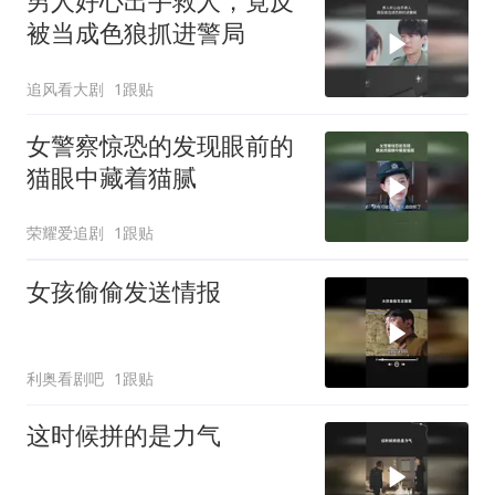
男人好心出手救人，竟反
被当成色狼抓进警局
追风看大剧
1跟贴
女警察惊恐的发现眼前的
猫眼中藏着猫腻
荣耀爱追剧
1跟贴
女孩偷偷发送情报
利奥看剧吧
1跟贴
这时候拼的是力气