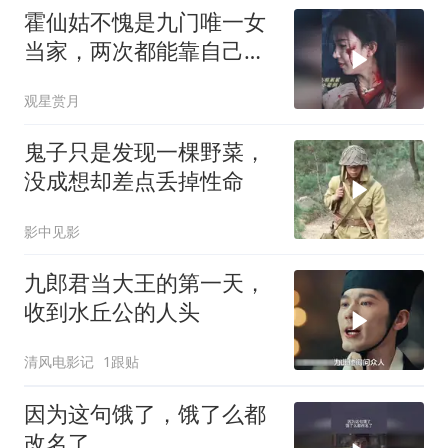
霍仙姑不愧是九门唯一女
当家，两次都能靠自己逆
风翻盘，掌权服众
观星赏月
鬼子只是发现一棵野菜，
没成想却差点丢掉性命
影中见影
九郎君当大王的第一天，
收到水丘公的人头
清风电影记
1跟贴
因为这句饿了，饿了么都
改名了