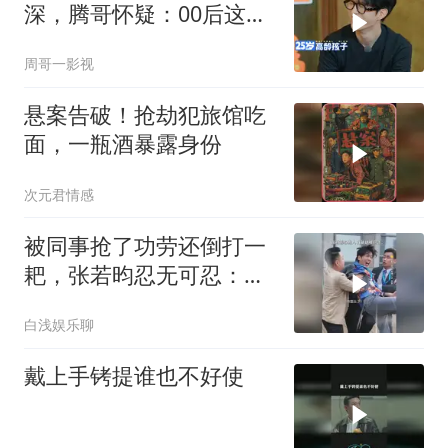
深，腾哥怀疑：00后这么
强？
周哥一影视
悬案告破！抢劫犯旅馆吃
面，一瓶酒暴露身份
次元君情感
被同事抢了功劳还倒打一
耙，张若昀忍无可忍：看
我怎么跳起来打你
白浅娱乐聊
戴上手铐提谁也不好使