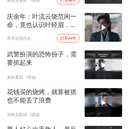
辰晓星看剧
1跟贴
打开APP
庆余年：叶流云饶范闲一
命，竟也认识叶轻眉，下
秒一句话点醒范闲
黑哥讲现代史
打开APP
武警扮演的恐怖份子，需
要抓起来
麦粒看剧
1跟贴
花钱买的烧烤，就算被抓
也不能丢了浪费
深秋后剧场
2跟贴