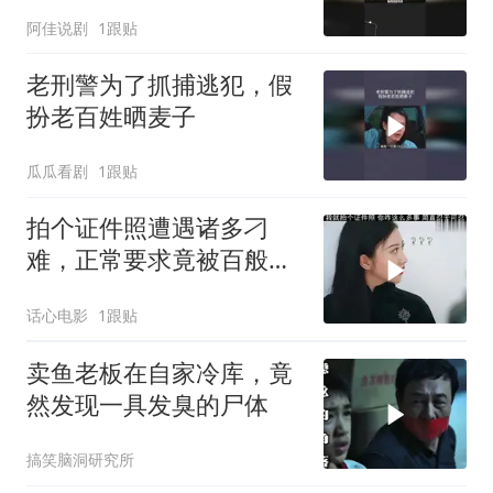
阿佳说剧
1跟贴
老刑警为了抓捕逃犯，假
扮老百姓晒麦子
瓜瓜看剧
1跟贴
拍个证件照遭遇诸多刁
难，正常要求竟被百般推
诿，实在让人忍无可忍 (1)
话心电影
1跟贴
卖鱼老板在自家冷库，竟
然发现一具发臭的尸体
搞笑脑洞研究所