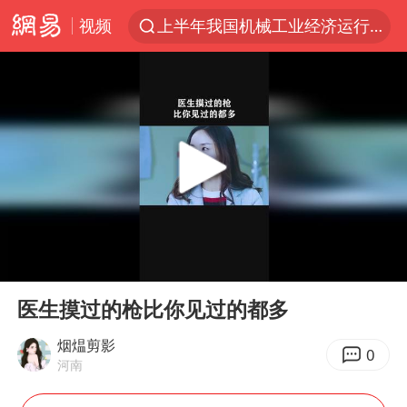
视频
上半年我国机械工业经济运行稳中有进
我国货物贸易进出口超30万亿元
佛山通报笔试前13被淘汰后5名进体检
河南撤回“领导带薪错峰休假”通知
四川宜宾市高县发生4.9级地震
台风白海豚加强
超颖电子拟投资20.86亿建设新项目
00:00
01:33
向鹏0-3不敌张本智和
Play
Ent
full
广东雷州通报特教老师招聘违规事件
医生摸过的枪比你见过的都多
“立秋的第一杯奶茶”又爆单了
烟煴剪影
0
河南
泰国枪击案凶手先杀祖父母后行凶