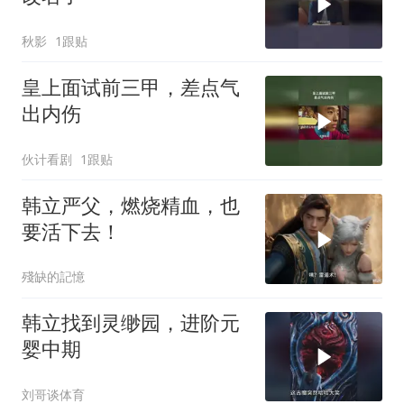
秋影
1跟贴
皇上面试前三甲，差点气
出内伤
伙计看剧
1跟贴
韩立严父，燃烧精血，也
要活下去！
殘缺的記憶
韩立找到灵缈园，进阶元
婴中期
刘哥谈体育