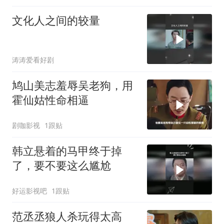
文化人之间的较量
涛涛爱看好剧
鸠山美志羞辱吴老狗，用
霍仙姑性命相逼
剧咖影视
1跟贴
韩立悬着的马甲终于掉
了，要不要这么尴尬
好运影视吧
1跟贴
范丞丞狼人杀玩得太高