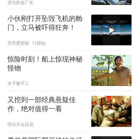
进击的金厂长
小伙刚打开坠毁飞机的舱
门，立马被吓得狂奔！
芳芳爱剪辑
11跟贴
惊险时刻！船上惊现神秘
怪物
木子酱手工
又挖到一部经典悬疑佳
作，绝对值得一看
阿乐不会拉花