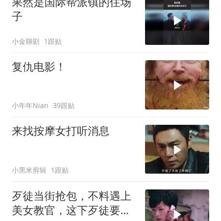
果然是国际帮派镇的住场
子
小金聊剧
1跟贴
复仇电影！
小年年Nian
39跟贴
来找按摩女打听消息
小黑米剪辑
1跟贴
歹徒当街抢包，不料遇上
美女教官，这下歹徒要惨