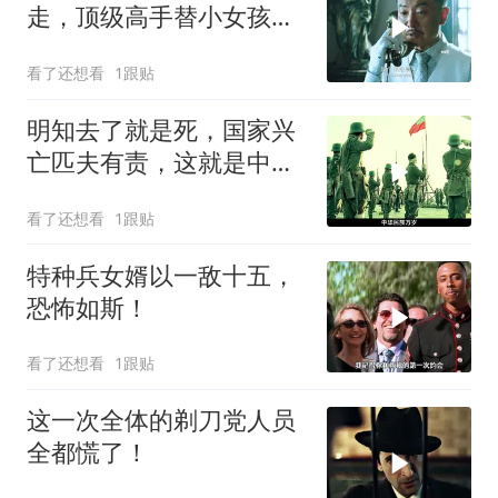
走，顶级高手替小女孩讨
回公道！
看了还想看
1跟贴
明知去了就是死，国家兴
亡匹夫有责，这就是中华
男儿！
看了还想看
1跟贴
特种兵女婿以一敌十五，
恐怖如斯！
看了还想看
1跟贴
这一次全体的剃刀党人员
全都慌了！