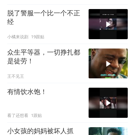
脱了警服一个比一个不正
经
小橘来说剧
19跟贴
众生平等器，一切挣扎都
是徒劳！
王不见王
有情饮水饱！
看了还想看
1跟贴
小女孩的妈妈被坏人抓