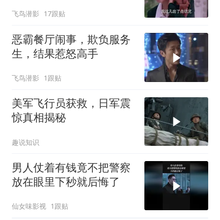
了
飞鸟潜影
17跟贴
恶霸餐厅闹事，欺负服务
生，结果惹怒高手
飞鸟潜影
1跟贴
美军飞行员获救，日军震
惊真相揭秘
趣说知识
男人仗着有钱竟不把警察
放在眼里下秒就后悔了
仙女味影视
1跟贴