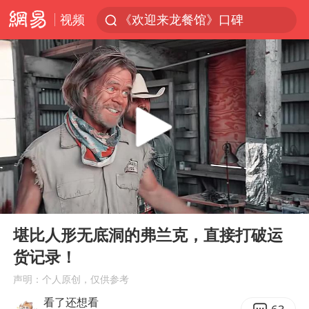
视频
《欢迎来龙餐馆》口碑
情侣福建平潭拍日出时坠崖
西湖突现狂风暴雨 游客瞬间被浇透
“不怕六爷挂得多 就怕六爷挂一颗”
视频丨中国东方电气集团原党组副书记、董事宋致远被查
杭州全市有序停课
直击东北超：哈尔滨vs通辽
00:00
03:30
香港宏福苑火灾或由烟头引起
Play
Ent
full
白海豚将正面袭击贯穿浙江
堪比人形无底洞的弗兰克，直接打破运
货记录！
36岁男演员成景区NPC后人气爆棚
声明：个人原创，仅供参考
郑丽文：台湾从来没有“独立”过
看了还想看