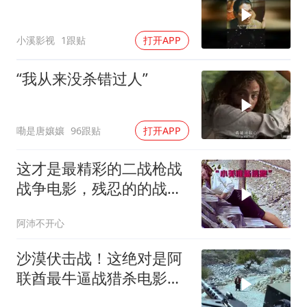
小溪影视
1跟贴
打开APP
“我从来没杀错过人”
嘞是唐孃孃
96跟贴
打开APP
这才是最精彩的二战枪战
战争电影，残忍的的战斗
场面
阿沛不开心
沙漠伏击战！这绝对是阿
联酋最牛逼战猎杀电影，
全程劲爆激战震撼