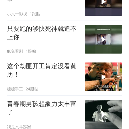
小六一影视
1跟贴
只要跑的够快死神就追不
上你
疯兔看剧
1跟贴
这个劫匪开工肯定没看黄
历！
糖糖手工
24跟贴
青春期男孩想象力太丰富
了
我是六耳猕猴