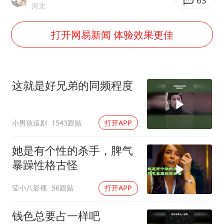
几元成本的AI广告导致千万市值蒸发
63
河北
浙江台州《告全体市民书》
打开网易新闻 体验效果更佳
酒店回应车内过夜被收150元
上半年国内手机销量TOP30出炉
梁家辉百花奖演讲落泪
这就是好兄弟的同频程度
人民的健康、体质、幸福一脉相承
小男孩追剧
1543跟贴
打开APP
她是有个性的杀手，脾气
暴躁性格古怪
莹小八影视
56跟贴
打开APP
钱色总要占一样吧