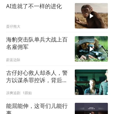
AI造就了不一样的进化
蛋仔熊大
海豹突击队单兵大战上百
名雇佣军
蔚蓝边际
古仔好心救人却杀人，警
方以谋杀罪控诉，背后真
相引深思
凉爽追剧
1跟贴
能屈能伸，这哥们儿能行
事