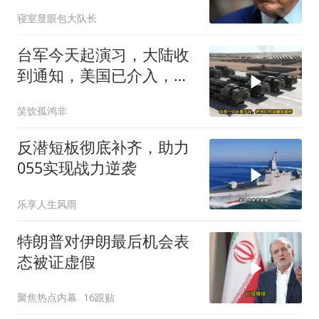
奥：或追加二次制裁
寝室显眼包大队长
台军今天起演习，大陆收
到通知，美国已介入，日
本涉台表述也变了
笑饮孤鸿非
反潜短板彻底补齐，助力
055实现战力逆袭
乐享人生风雨
特朗普对伊朗最后机会表
态被证虚假
聚焦热点内幕
16跟贴