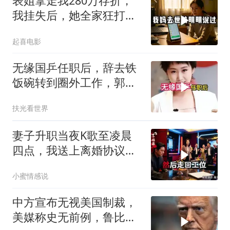
表姐拿走我280万存折，
我挂失后，她全家狂打
200个电话
起喜电影
无缘国乒任职后，辞去铁
饭碗转到圈外工作，郭跃
如今级别年薪多少
扶光看世界
妻子升职当夜K歌至凌晨
四点，我送上离婚协议果
盘，隔天她拦在公司门
小蜜情感说
口：我们谈谈
中方宣布无视美国制裁，
美媒称史无前例，鲁比