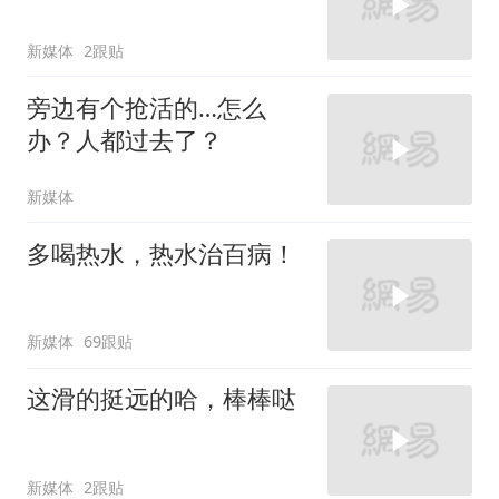
新媒体
2跟贴
旁边有个抢活的…怎么
办？人都过去了？
新媒体
多喝热水，热水治百病！
新媒体
69跟贴
这滑的挺远的哈，棒棒哒
新媒体
2跟贴