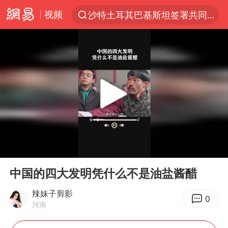
视频
沙特土耳其巴基斯坦签署共同防务协议
“电影+”如何激发千亿级消费新活力？
泉州市委书记张毅恭被查
台风白海豚已进入24小时警戒线
全球首个长时储能一体化产业园量产
台风白海豚或吞并鲸鱼 登陆地点更新
四川宜宾市高县4.9级地震致1人死亡
00:00
01:35
名创优品回应女子吐槽内裤质量差
Play
Ent
full
中巨芯：上半年归母净利润1405.77万元
中国的四大发明凭什么不是油盐酱醋
中国女篮70-67险胜尼日利亚女篮
辣妹子剪影
0
河南
U17国足点球大战淘汰河床晋级决赛