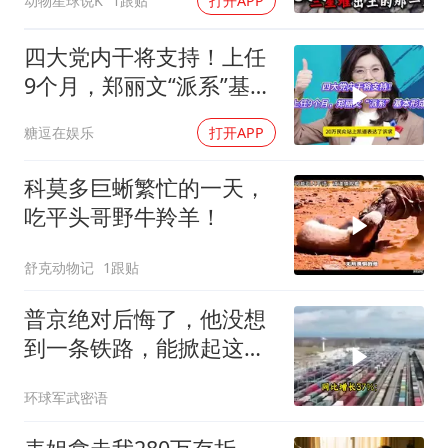
动物星球说K
1跟贴
打开APP
四大党内干将支持！上任
9个月，郑丽文“派系”基本
形成
糖逗在娱乐
打开APP
科莫多巨蜥繁忙的一天，
吃平头哥野牛羚羊！
舒克动物记
1跟贴
普京绝对后悔了，他没想
到一条铁路，能掀起这么
大的风浪，中亚格局彻底
环球军武密语
改写