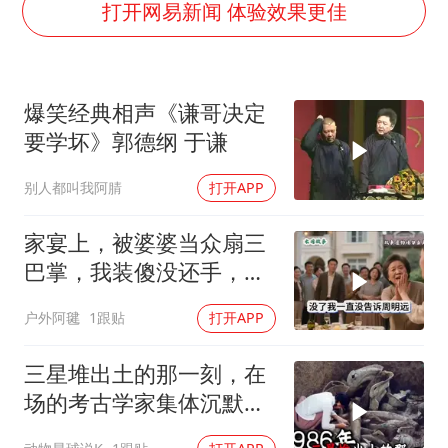
国防部：坚决反制任何闹海挑衅图谋
打开网易新闻 体验效果更佳
胡彦斌韩磊 谁帮谁
胡彦斌获《歌手2026》歌王
爆笑经典相声《谦哥决定
秋天的第一杯奶茶到底有多火
要学坏》郭德纲 于谦
38岁演员求职万岁山NPC成功
别人都叫我阿腈
打开APP
我国外贸延续良好增长态势
胜宏科技：股票交易异常波动
家宴上，被婆婆当众扇三
夯实基础开新局
巴掌，我装傻没还手，悄
悄卖别墅搬家，8天后丈
户外阿毽
1跟贴
打开APP
夫全家10人被新户主请出
家门
三星堆出土的那一刻，在
场的考古学家集体沉默
了，颠覆所有人的认知