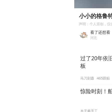
00:00
Play
小小的格鲁
声明：个人原创，仅
看了还想看
河北
过了20年
板
马刀刻森
465跟贴
惊险时刻！
木子酱手工