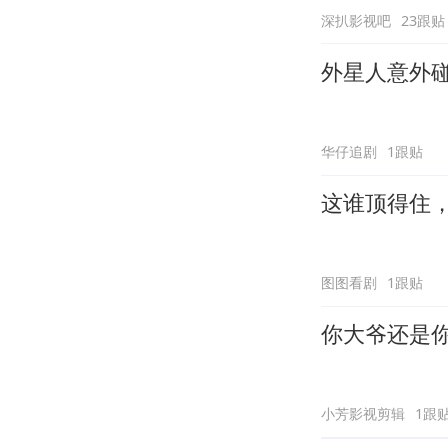
深扒影视吧
23跟贴
外星人意外
华仔追剧
1跟贴
这谁顶得住
图图看剧
1跟贴
你大爷还是
小芳影视剪辑
1跟