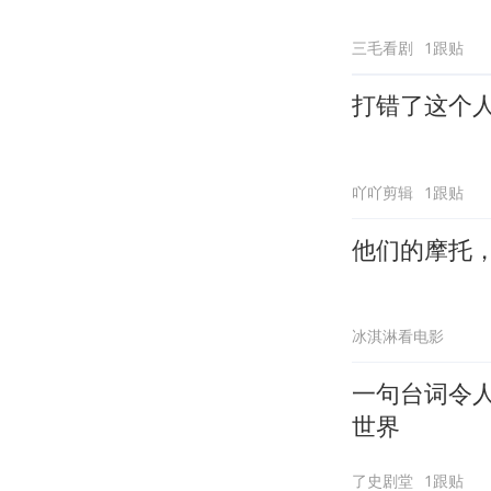
三毛看剧
1跟贴
打错了这个
吖吖剪辑
1跟贴
他们的摩托
冰淇淋看电影
一句台词令
世界
了史剧堂
1跟贴