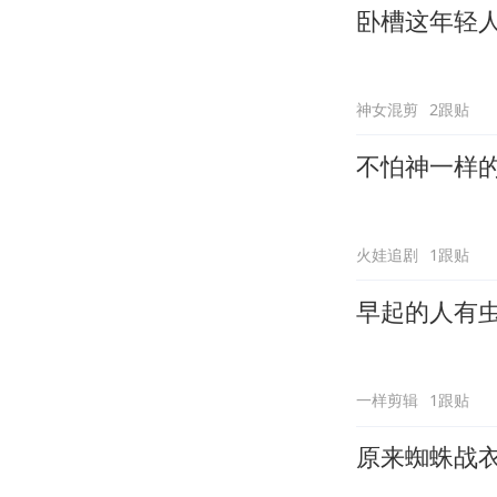
卧槽这年轻
神女混剪
2跟贴
不怕神一样
火娃追剧
1跟贴
早起的人有
一样剪辑
1跟贴
原来蜘蛛战