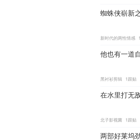
蜘蛛侠崭新
新时代的两性情感
他也有一道
黑衬衫剪辑
1跟贴
在水里打无
北子影视菌
1跟贴
两部好莱坞