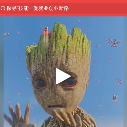
探寻“技能+”促就业创业新路
长城H10正式上市
维持强台风级！白海豚直奔华东沿海
山东日照市委副书记王峰被查
印度暴发金迪普拉病毒
41岁女子为鼓励女儿考上985研究生
美国退回1000亿美元关税
24小时不关空调 电费反而更低？
“事业单位招聘不是人情买卖”
涨价1元的冰红茶 两年少赚了15亿
小伙靠AI减肥 45天瘦40斤进了ICU