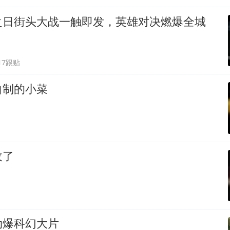
之日街头大战一触即发，英雄对决燃爆全城
17跟贴
自制的小菜
敌了
劲爆科幻大片