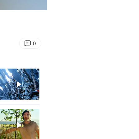
03:40
Enter
fullscreen
0