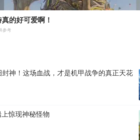
李亚鹏向地铁吐血女孩捐99999元
新华社权威快报|我国编制完成新版全月地质图
特真的好可爱啊！
80后女柜员逆袭成4200亿银行副行长
供参考
山东财大教授刘海明逝世 终年38岁
银行午休1.5小时 留个窗口行不行
李嫣近照曝光
依旧封神！这场血战，才是机甲战争的真正天花
总书记关心百姓身边这些民生大事
船上惊现神秘怪物