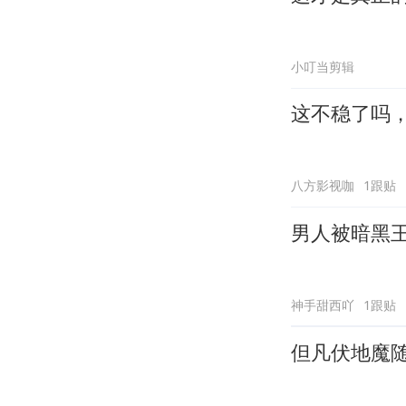
小叮当剪辑
这不稳了吗
八方影视咖
1跟贴
男人被暗黑
神手甜西吖
1跟贴
但凡伏地魔