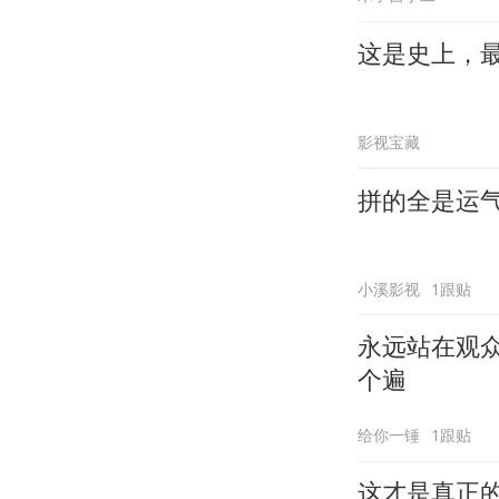
这是史上，
影视宝藏
拼的全是运
小溪影视
1跟贴
永远站在观
个遍
给你一锤
1跟贴
这才是真正