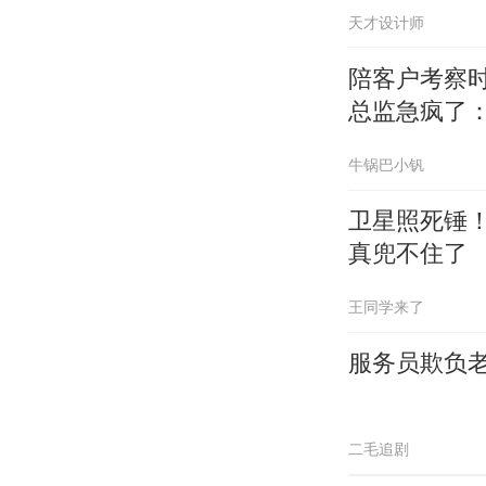
天才设计师
陪客户考察
总监急疯了：
牛锅巴小钒
卫星照死锤！
真兜不住了
王同学来了
服务员欺负
二毛追剧