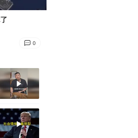
04:52
Enter
fullscreen
麻了
0