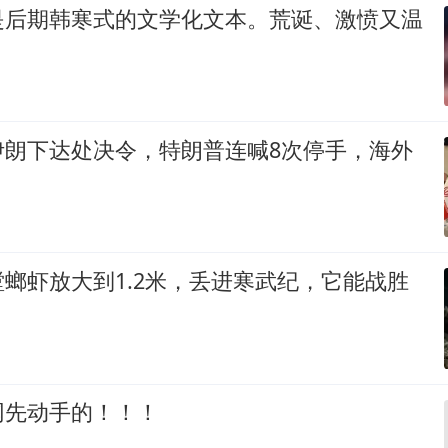
是后期韩寒式的文学化文本。荒诞、激愤又温
伊朗下达处决令，特朗普连喊8次停手，海外
螂虾放大到1.2米，丢进寒武纪，它能战胜
网先动手的！！！