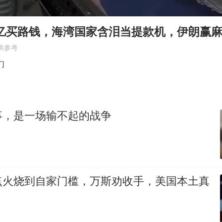
陕西柞水泥石流已致2死 仍有1人失联
牛群和施拉普纳33年后重逢
0亿买路钱，海湾国家含泪当提款机，伊朗赢
上半年国内居民出游人次34.63亿
供参考
刘浩存百花奖开幕式红裙起舞
们
“南湖号”盾构机下线
店主称换“青海拉面”招牌后生意更好
事，是一场输不起的战争
习近平心系体育强国建设
点火烧到自家门槛，万斯劝收手，美国本土真