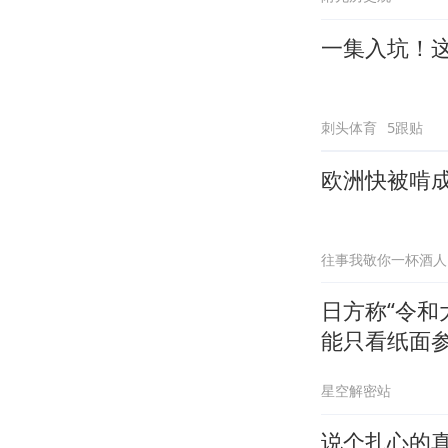
一集入坑！
刺头体育
5跟贴
欧洲快被啃
往事我敬你一杯酒人
日方称“令和
能只看纸面
星空解密站
说个扎心的