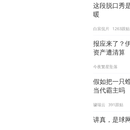
这段脱口秀
暖
白宸侃片
1263跟贴
报应来了？
资产遭清算
今夜繁星坠落
假如把一只螳
当代霸主吗
璩瑞云
391跟贴
讲真，是球