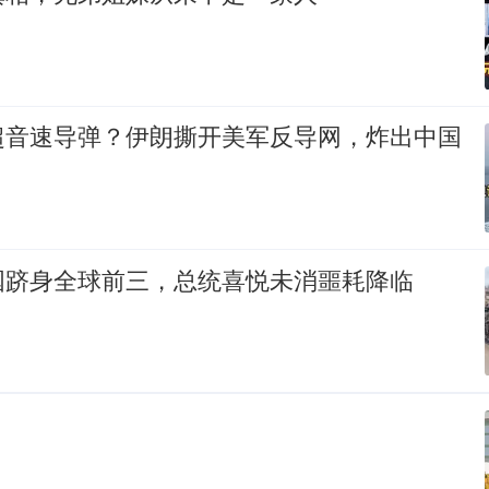
超音速导弹？伊朗撕开美军反导网，炸出中国
国跻身全球前三，总统喜悦未消噩耗降临