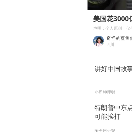
00:00
Play
美国花300
声明：个人原创，仅
奇怪的鲨鱼
四川
讲好中国故
小司聊理财
特朗普中东
可能挨打
附允历史观