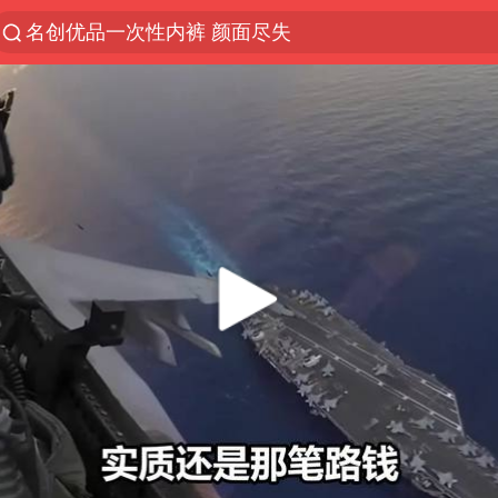
“China Cool”火了，老外爱上中国避暑游
台风白海豚闭眼浙江上海处于危险半圆
四川宜宾市珙县发生3.4级地震
香港宏福苑火灾或由烟头引起
网约车司机充电时猝死保险拒赔
中国父女泰国骑摩托车坠崖1死1伤
周末打虎 宋致远被查
白海豚将正面袭击贯穿浙江
浙江台州《告全体市民书》
多个明星演唱会取消
男孩参加珠心算比赛气定神闲