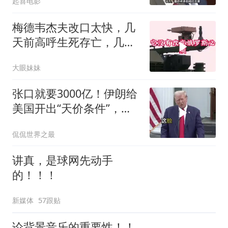
起喜电影
梅德韦杰夫改口太快，几
天前高呼生死存亡，几天
后又换了一个说法
大眼妹妹
张口就要3000亿！伊朗给
美国开出“天价条件”，特
朗普这回真被拿捏了？
侃侃世界之最
讲真，是球网先动手
的！！！
新媒体
57跟贴
论背景音乐的重要性！！