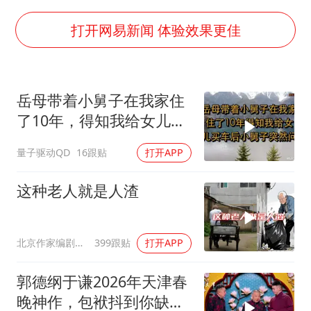
浙江海域将现5到8米巨浪到狂浪
伯克希尔净买入约200亿美元股票
打开网易新闻 体验效果更佳
上交绝杀清华 姚明笑出表情包
曝美下令调查弹药库存信息遭泄露事件
岳母带着小舅子在我家住
白海豚在海上打了个结
了10年，得知我给女儿买
以军士兵把枪口对准中国记者
车后，小舅子突
量子驱动QD
16跟贴
打开APP
构建更高水平的全民健身公共服务体系
这种老人就是人渣
北京作家编剧肥猪满圈
399跟贴
打开APP
郭德纲于谦2026年天津春
晚神作，包袱抖到你缺氧