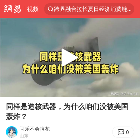
视频
跨界融合拉长夏日经济消费链条
四川宜宾5.5级地震后余震为何不断
白海豚5次眼壁置换
上海轨交全网络地面高架区段限速运行
王艺迪无缘横滨赛决赛
2026年7月份居民消费价格同比上涨0.5%
武契奇会见泽连斯基有何意图
00:00
02:21
“伊斯兰版北约”出现
Play
Ent
full
台铃电动车仅骑一年就断电趴窝
同样是造核武器，为什么咱们没被美国
轰炸？
上海大部迎大暴雨
方桃子代言广告视频已下架
阿乐不会拉花
0
山东