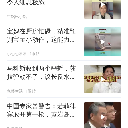
令人细思极恐
牛锅巴小钒
宝妈在厨房忙碌，精准预
判宝宝小动作，这能力满
分！
小心心看看
1跟贴
马科斯收到两个噩耗，莎
拉弹劾不了，议长反水，
防长被硬刚！
鬼菜生活
1跟贴
中国专家曾警告：若菲律
宾敢开第一枪，黄岩岛填
岛就是其灭顶之灾