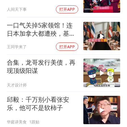
笑到肚子疼！
人间天下事
打开APP
一口气关掉5家领馆！连
日本加拿大都遭殃，基辛
格临终遗言真应验了
王同学来了
打开APP
合集，龙哥发行美债，再
现顶级阳谋
天才设计师
邱毅：千万别小看张安
乐，他可不是软柿子
华庭讲美食
1跟贴