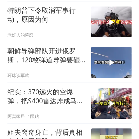
特朗普下令取消军事行
动，原因为何
老好人的愤怒
朝鲜导弹部队开进俄罗
斯，120枚弹道导弹要砸
向乌克兰
环球谈军武
纪实：370远火的空爆
弹，把S400雷达炸成马蜂
窝，靶标惨状让台军急眼
阿离家居
1跟贴
了
姐夫离奇身亡，背后真相