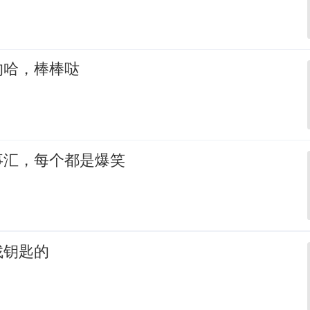
的哈，棒棒哒
事汇，每个都是爆笑
找钥匙的