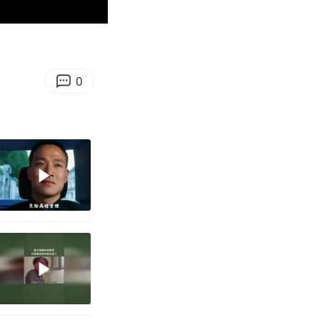
00:35
Enter
fullscreen
0