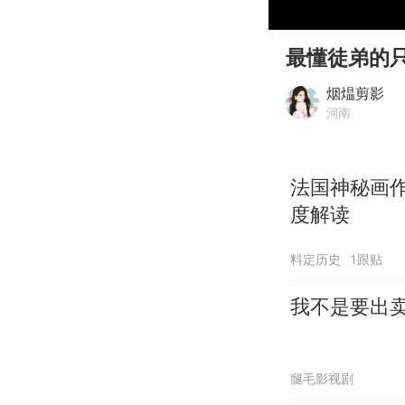
00:00
Play
最懂徒弟的
烟煴剪影
河南
法国神秘画作
度解读
料定历史
1跟贴
我不是要出
腿毛影视剧