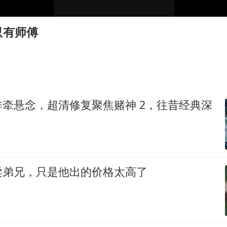
酒店回应车内过夜被收150元
杭州全市有序停课
只有师傅
商场现钱学森巨幅海报 负责人回应
“不怕六爷挂得多 就怕六爷挂一颗”
全民健身事业高质量发展
乐享全民健身 共筑健康中国
牵悬念，超清修复聚焦赌神 2，往昔经典深
卖弟兄，只是他出的价格太高了