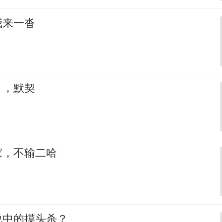
我来一沓
，，默契
家，不输二哈
说中的摸头杀？