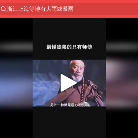
浙江上海等地有大雨或暴雨
新疆优化调整景区内自驾服务费
黄金牛市回来了吗
央视新主播李秋莹孙亚鹏亮相
情侣平潭拍日出坠崖1死1伤
倪萍赵雅芝同框亮相红毯
台当局重金为“台独”织“皇帝新衣”
白海豚将正面袭击贯穿浙江
《欢迎来龙餐馆》口碑
微信又有新功能，你可以“撤回”你的撤回了！
几元成本的AI广告导致千万市值蒸发