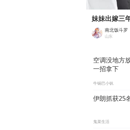
00:00
Play
妹妹出嫁三
南北饭斗罗
山东
空调没地方
一招拿下
牛锅巴小钒
伊朗抓获25
鬼菜生活