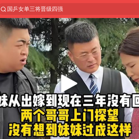
国乒女单三将晋级四强
光影经济撬动暑期消费新蓝海
陈思诚零点晒照为佟丽娅庆生
马克·艾伦退出斯诺克中国公开赛
郑丽文：台湾从来没有“独立”过
新疆优化调整景区内自驾服务费
情侣平潭拍日出坠崖1死1伤
梁家辉：到内地拍戏不是北上是回归
全民健身事业高质量发展
台当局重金为“台独”织“皇帝新衣”
几元成本的AI广告导致千万市值蒸发
老挝国会主席赛宋蓬逝世