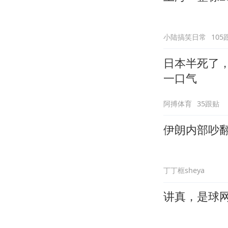
小陆搞笑日常
105
日本半死了
一口气
阿搏体育
35跟贴
伊朗内部吵
丁丁框sheya
讲真，是球