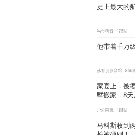
史上最大的航
冯哥科普
1跟贴
他带着千万
苏有朋影音馆
866
家宴上，被
墅搬家，8天
户外阿毽
1跟贴
马科斯收到
长被硬刚！