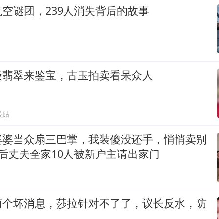
空谜团，239人消失背后的故事
级翡翠来鉴宝，古玉拍卖看呆众人
跟贴
婆婆当众扇三巴掌，我装傻没还手，悄悄卖别
后丈夫全家10人被新户主请出家门
两个坏消息，莎拉针对不了了，议长反水，防