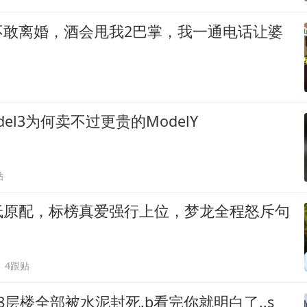
不敢离婚，酒会甩我2巴掌，我一通电话让婆
el3为何卖不过更贵的ModelY
贴
低原配，标榜真爱强行上位，梦龙全程怒斥句
4跟贴
8层楼全部被水泥封死.b看完你就明白了..s