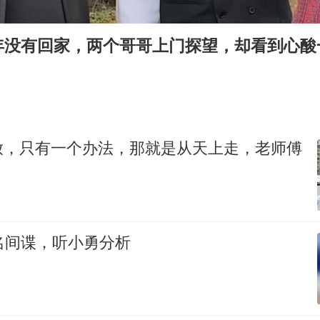
茅台部分直营店飞天茅台提价
年没有回家，两个哥哥上门探望，却看到心酸
夏日经济乘“热”而上 消费市场向“新”而行
白海豚将正面袭击贯穿浙江
酒店回应车内过夜被收150元
黄金牛市回来了吗
放，只有一个办法，那就是从天上走，老师傅
酒店花洒现排泄物住客索赔遭拒
乐享全民健身 共筑健康中国
名间谍，听小勇分析