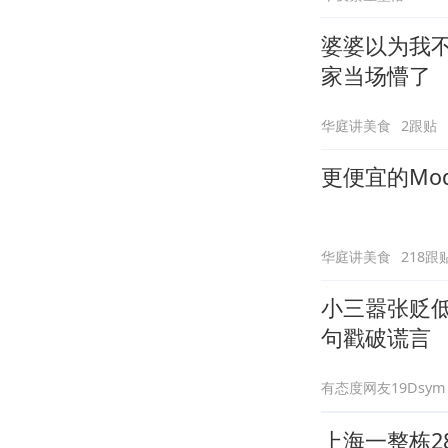
婆婆以为我
家当场懵了
华庭讲美食
2跟贴
更便宜的Mod
华庭讲美食
218跟
小三嚣张贬
句戳破谎言
有态度网友19Dsym
上海一整栋2