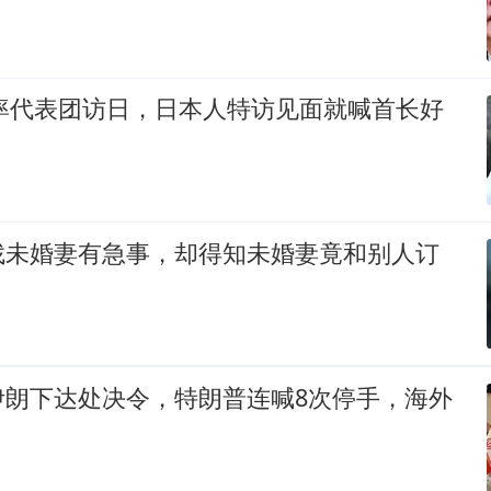
裕率代表团访日，日本人特访见面就喊首长好
找未婚妻有急事，却得知未婚妻竟和别人订
伊朗下达处决令，特朗普连喊8次停手，海外