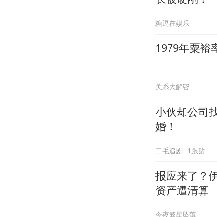
糖逗在娱乐
1979年粟
关系大解密
小伙却公司
婚！
二毛追剧
1跟贴
报应来了？
资产遭清算
今夜繁星坠落