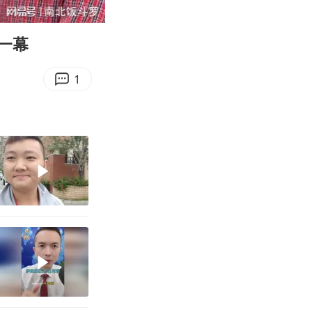
07:32
Enter
fullscreen
一幕
1