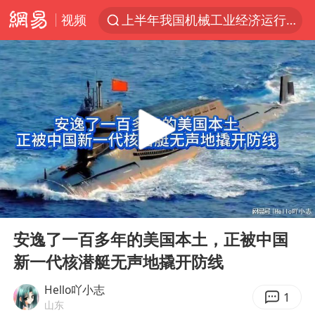
视频
上半年我国机械工业经济运行稳中有进
A股三大股指收涨
台风“白海豚”体型变大！环流面积接近13个浙江那么大
“立秋的第一杯奶茶”又爆单了
河南撤回“领导带薪错峰休假”通知
直击泰国校园6死枪击案现场
四川宜宾市高县发生4.9级地震
00:00
07:14
国防部：坚决反制任何闹海挑衅图谋
Play
Ent
full
台湾海峡南口北上船舶实施交通管制
安逸了一百多年的美国本土，正被中国
新一代核潜艇无声地撬开防线
方程豹钛9新车申报
江苏发布台风蓝色预警
Hello吖小志
1
山东