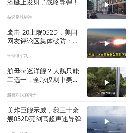
潜艇上发射了战略导弹！
赫逗足球解说
鹰击-20上舰052D，美国
网友评论区集体破防：他
们多希望这一幕发生在自
环球谈军武
己船上
航母or巡洋舰？大鹅只能
二选一，全球仅剩中美能
同时拥有！
超喜欢我的狗子
美炸巨舰示威，我三十余
艘052D亮剑高超声速导弹