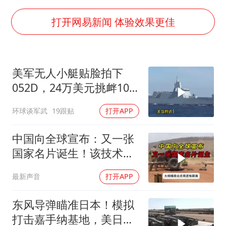
年内最贵新股今日申购
向鹏0-3不敌张本智和
打开网易新闻 体验效果更佳
命案逃犯躲进深山21年活得像野人
广岛核爆81周年央视播《奥本海默》
美军无人小艇贴脸拍下
河南某医院2.33亿工程串标案细节披露
052D，24万美元挑衅10
今日立秋你咬秋了吗
亿美元大驱，这是要搞新
环球谈军武
19跟贴
打开APP
战法？
东方之约 相约未来
中国向全球宣布：又一张
国家名片诞生！该技术全
世界只有中国拥有
最新声音
打开APP
东风导弹瞄准日本！模拟
打击嘉手纳基地，美日敢