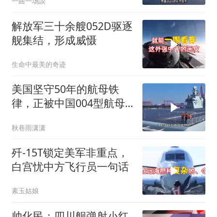
一曲一场談
解放军三十余艘052D驱逐
舰集结，形成威慑
生命中最美的奇迹
美国坚守50年的航母铁
律，正被中国004型航母
彻底改写
秋巷雨潇潇
歼-15T锁定美军非重点，
白宫忧中方飞行员一句话
素玉姑娘
帅化民：四川舰弹射小红