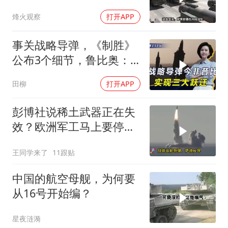
动武就挨打？
烽火观察
打开APP
事关战略导弹，《制胜》
公布3个细节，鲁比奥：
但愿中美不会冲突
田柳
打开APP
彭博社说稀土武器正在失
效？欧洲军工马上要停
产，美国砸钱建厂远水不
王同学来了
11跟贴
解近渴
中国的航空母舰，为何要
从16号开始编？
星夜涟漪