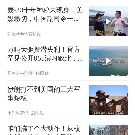
轰-20十年神秘未现身，美
媒急切，中国副司令一句
话平息质疑
陈腕特色体育解说
万吨大驱搜潜失利！官方
罕见公开055演习败北，
水下破局不容易
开着车去流浪
16跟贴
伊朗打不到美国的三大军
事短板
小先生笔记
26跟贴
咱们搞了个大动作！从核