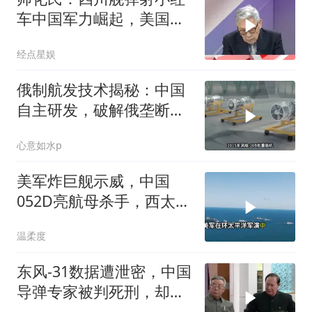
车中国军力崛起，美国军
事霸权战后没了
经点星娱
俄制航发技术揭秘：中国
自主研发，破解俄垄断之
谜
心意如水p
美军炸巨舰示威，中国
052D亮航母杀手，西太格
局变
温柔度
东风-31数据遭泄密，中国
导弹专家被判死刑，却遭
欧美国家干预