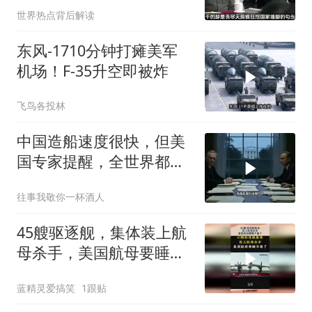
世界热点背后解读
东风-1710分钟打瘫美军
机场！F-35升空即被炸
飞鸟各投林
中国造船速度很快，但美
国专家提醒，全世界都被
中国骗了，中国真正厉害
往事我敬你一杯酒人
的其实另有隐藏底牌
45艘驱逐舰，集体装上航
母杀手，美国航母要睡不
着了！
蓝精灵爱搞笑
1跟贴