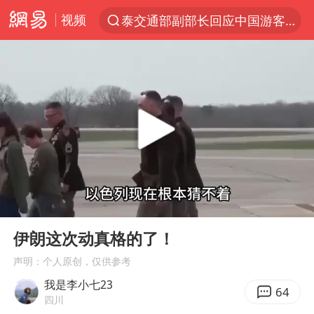
视频
泰交通部副部长回应中国游客遭歧视
夜幕落下 运动上场
1岁宝宝碰坏纸巾盒 宝妈被索赔924元
台风白海豚环流面积近似13个浙江
Meta被判支付5.67亿美元
台风白海豚逼近 暴雨大暴雨来袭
47岁妈妈突然产女 26岁女儿：很震惊
00:00
05:58
OpenAI为免费用户升级GPT-5.6 Luna
Play
Ent
full
日本广岛民众举行游行反对政府行径
伊朗这次动真格的了！
21楼高空抛物嫌疑人被拘留
声明：个人原创，仅供参考
我是李小七23
实探山东最热的“中国蔬菜之乡”
64
四川