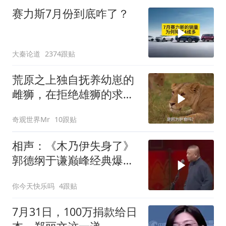
赛力斯7月份到底咋了？
大秦论道
2374跟贴
荒原之上独自抚养幼崽的
雌狮，在拒绝雄狮的求偶
时，竟然被用饥饿来报复
奇观世界Mr
10跟贴
相声：《木乃伊失身了》
郭德纲于谦巅峰经典爆笑
相声太搞笑太逗了
你今天快乐吗
4跟贴
7月31日，100万捐款给日