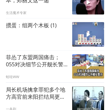
本，郑丽文这一递
生活魔术专家
掼蛋：组两个木板 (1)
菲怂了东盟两国痛击；
055对决细节公开舰长警
示｜帅化民.孙大千.谢寒
蛙哇WW
冰｜辣晚报20260805
局长机场擒拿罪犯多个地
方高官前来阳拦结局更引
出惊天警匪大战
一条剧