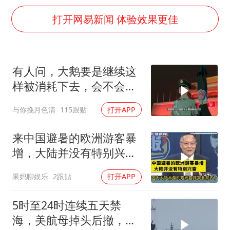
女子开一天一夜空调后二氧化碳中毒
打开网易新闻 体验效果更佳
台风白海豚最新路径研判来了
船舶避风项目停工 多地全力防台风
命案逃犯躲进深山21年活得像野人
有人问，大鹅要是继续这
现代版摸金校尉落网查获400多枚古币
样被消耗下去，会不会灭
服务实体经济 财政金融打出组合拳
亡？
与你挽月色清
115跟贴
打开APP
男子结婚8年发现3个女儿均非亲生
来中国避暑的欧洲游客暴
奋进开新局 实干挑大梁
增，大陆并没有特别兴
奋！介文汲
果妈聊娱乐
2跟贴
打开APP
5时至24时连续五天禁
海，美航母掉头后撤，黄