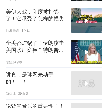
美伊大战，印度被打惨
了！它承受了怎样的损失
抽象老谢
1跟贴
全美都炸锅了！伊朗攻击
美国水厂瘫痪？特朗普却
先把锅甩给民主党
君笙拂兮啊
讲真，是球网先动手
的！！！
新媒体
39跟贴
论背景音乐的重要性！！