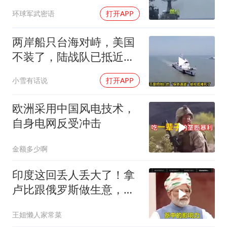
岩岛大局已定
环球军武密语
打开APP
两岸船只台海对峙，美国
不装了，陆战队已抵近台
岛，日本也介入了
小雪有话说
打开APP
欧洲采用中国风电技术，
自身电网反受冲击
金额多少啊
印度这回丢人丢大了！拿
卢比跟俄罗斯做生意，结
果人家嫌烂手里
王姐懒人家常菜