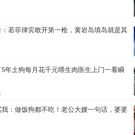
告：若菲律宾敢开第一枪，黄岩岛填岛就是其
了5年土狗每月花千元喂生肉医生上门一看瞬
贴
骂我：做饭狗都不吃！老公大嫂一句话，婆婆