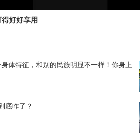
法国将禁止“未经同意的电话营销”
吉林一“温度计大楼”读数爆表
可得好好享用
女子利用漏洞0元薅走3000多件家电
24小时不关空调 电费会更低吗
“China Cool”成海外热词
把党建设得更加坚强有力
个身体特征，和别的民族明显不一样！你身上
41岁女子为鼓励女儿考上985研究生
奋进开新局 实干挑大梁
到底咋了？