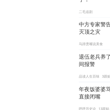
二毛追剧
中方专家警
灭顶之灾
马蹄烫嘴说美食
退伍老兵养
间报警
品读人生百味
3跟
年夜饭婆婆
直接闭嘴
呼呼历史论
13跟贴