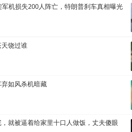
架军机损失200人阵亡，特朗普刹车真相曝光
苍天饶过谁
车弃如风杀机暗藏
完，就被逼着给家里十口人做饭，丈夫傻眼