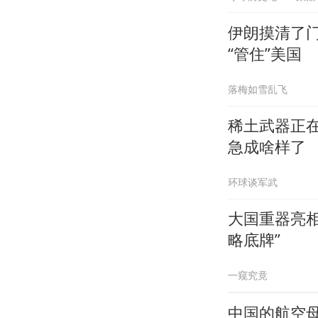
伊朗摸清了
“管住”美国
落梅如雪乱飞
稀土武器正
急成啥样了
环球谈军武
大国重器亮
略底牌”
一窥究竟
中国的航空母