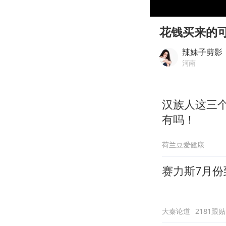
00:00
Play
花钱买来的
辣妹子剪影
河南
汉族人这三
有吗！
荷兰豆爱健康
赛力斯7月份
大秦论道
2181跟贴