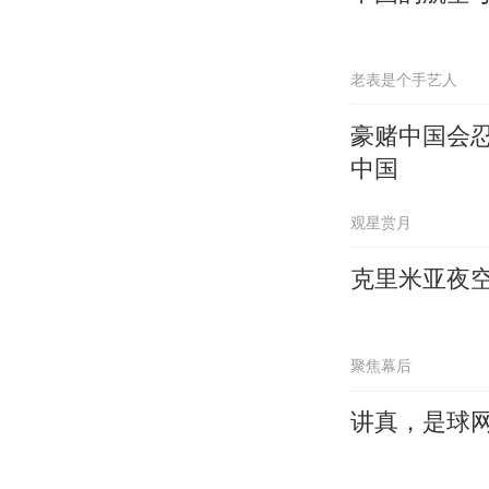
老表是个手艺人
豪赌中国会
中国
观星赏月
克里米亚夜
聚焦幕后
讲真，是球