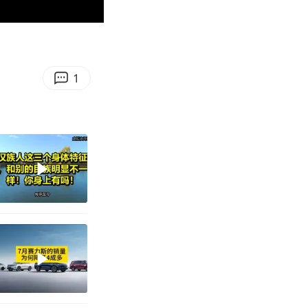
00:19
Enter
fullscreen
1