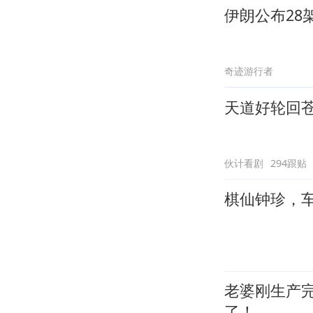
伊朗公布28
奇迹游行者
天道好轮回
伙计看剧
294跟贴
棋仙钟珍，
老婆刚生产
了！