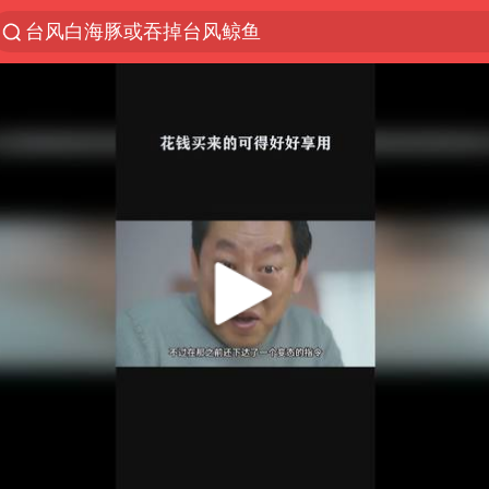
台风白海豚或吞掉台风鲸鱼
以“新”破局 首发经济点亮城市消费活力
看守所辅警收受10万获刑1年
中方回应是否在太平洋海底开采稀土
陈熠被张本美和连扳三局逆转
佛得角门将亮相智利俱乐部主场
深圳地面沉降致车辆损坏系谣言
宇树科技发行价格150.80元/股
泰国一女公务员妆容引争议 本人回应
27岁女子成组织卖淫集团主犯被通缉
哪吒汽车南宁工厂设备降价20%拍卖