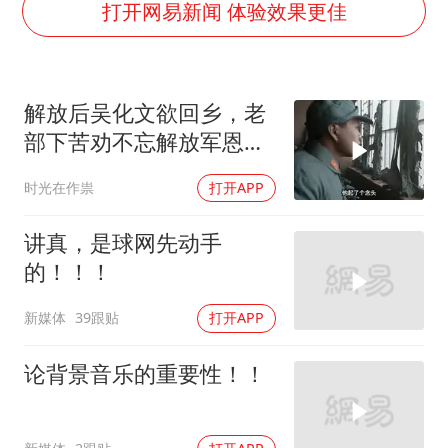
上半年国内居民出游人次34.63亿
打开网易新闻 体验效果更佳
22岁女生独闯南太行失联12天
薛之谦杭州站演唱会取消
解放后吴化文欲回乡，老
张本智和：零封向鹏不意外
部下苦劝不忘解放军恩情
今年第二强台风将带来多大影响
与好处
时光在作祟
打开APP
“准2万亿”之城点名支持三所大学
习近平心系体育强国建设
讲真，是球网先动手
的！！！
新媒体
39跟贴
打开APP
论背景音乐的重要性！！