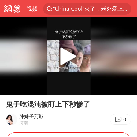
视频
“China Cool”火了，老外爱上中国避暑游
香港宏福苑火灾或由烟头引起
浙江台州《告全体市民书》
伊斯兰版北约来了吗
四川宜宾3.4级地震
网约车司机充电时猝死保险拒赔
陕西柞水泥石流已致2死 仍有1人失联
00:00
00:41
泰国初中生饮弹自尽前开了26枪
Play
Ent
full
多所高校取消艺考
鬼子吃混沌被盯上下秒惨了
云南一地村民过火把节意外灼伤16人
辣妹子剪影
0
河南
店主称换“青海拉面”招牌后生意更好