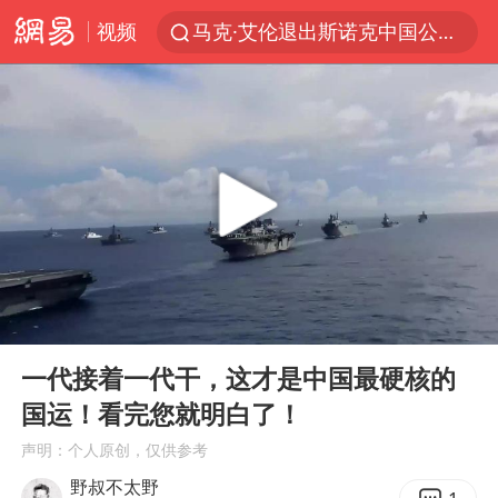
视频
马克·艾伦退出斯诺克中国公开赛
新疆优化调整景区内自驾服务费
上四休三，但降薪1000元，你接受吗？
央视新主播李秋莹孙亚鹏亮相
情侣平潭拍日出坠崖1死1伤
梁家辉：到内地拍戏不是北上是回归
全民健身事业高质量发展
00:00
08:21
台当局重金为“台独”织“皇帝新衣”
Play
Ent
full
几元成本的AI广告导致千万市值蒸发
一代接着一代干，这才是中国最硬核的
国运！看完您就明白了！
老挝国会主席赛宋蓬逝世
声明：个人原创，仅供参考
白海豚将正面袭击贯穿浙江
野叔不太野