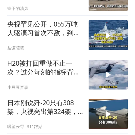
空实力惊人
寄予的清风
央视罕见公开，055万吨
大驱演习首次不敌，到底
谁这么强？
益谦随笔
H20被打回重做不止一
次？过分苛刻的指标背
后，是空军发展太快的学
小豆豆赛事
费
日本刚说歼-20只有308
架，央视亮出第324架，
这脸打得够响
瞩望云霄
311跟贴