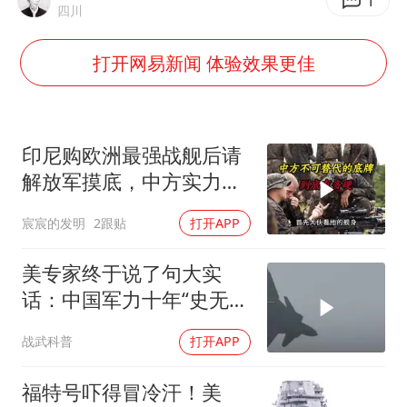
酒店回应车内过夜被收150元
1
四川
杭州全市有序停课
打开网易新闻 体验效果更佳
商场现钱学森巨幅海报 负责人回应
36岁男演员成景区NPC后人气爆棚
夏日经济乘“热”而上 消费市场向“新”而行
印尼购欧洲最强战舰后请
乐享全民健身 共筑健康中国
解放军摸底，中方实力几
何？
宸宸的发明
2跟贴
打开APP
美专家终于说了句大实
话：中国军力十年“史无前
例”狂飙，美国这次真坐不
战武科普
打开APP
住了
福特号吓得冒冷汗！美