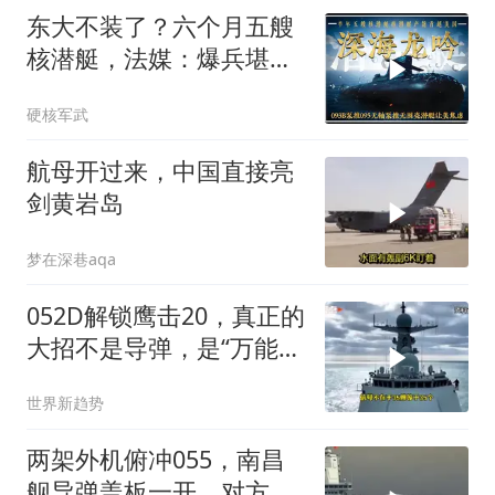
东大不装了？六个月五艘
核潜艇，法媒：爆兵堪比
冷战巅峰！
硬核军武
航母开过来，中国直接亮
剑黄岩岛
梦在深巷aqa
052D解锁鹰击20，真正的
大招不是导弹，是“万能插
槽”
世界新趋势
两架外机俯冲055，南昌
舰导弹盖板一开，对方秒