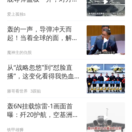
怂了
爱上孤独s
轰的一声，导弹冲天而
起！当着全球的面，解放
军亮出一张明牌
魔神主的仇恨
从“战略忽悠”到“怼脸直
播”，这变化看得我热血沸
腾#大国重器
滕哥看世界
3跟贴
轰6N挂载惊雷-1画面首
曝：歼20护航，空基洲际
核打击拼图补齐
铁甲雄狮