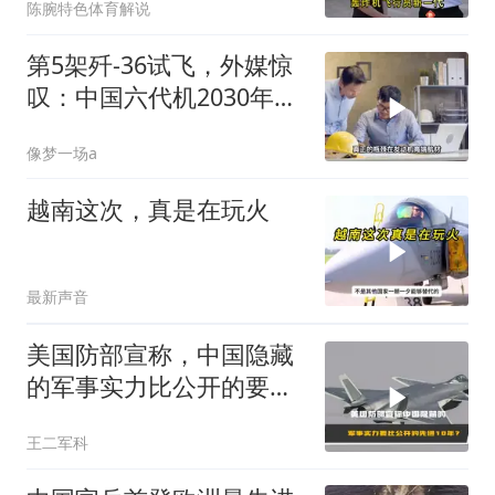
陈腕特色体育解说
第5架歼-36试飞，外媒惊
叹：中国六代机2030年服
役稳了？
像梦一场a
越南这次，真是在玩火
最新声音
美国防部宣称，中国隐藏
的军事实力比公开的要先
进十年？
王二军科