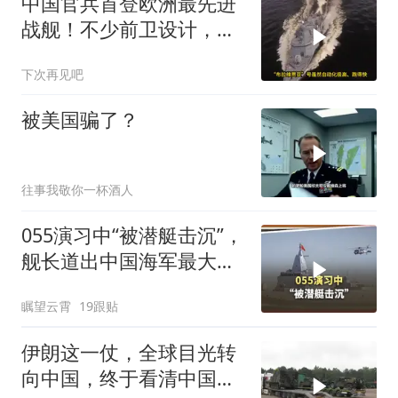
中国官兵首登欧洲最先进
战舰！不少前卫设计，也
让我军开了眼界
下次再见吧
被美国骗了？
往事我敬你一杯酒人
055演习中“被潜艇击沉”，
舰长道出中国海军最大的
难题
瞩望云霄
19跟贴
伊朗这一仗，全球目光转
向中国，终于看清中国防