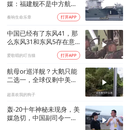
媒：福建舰不是中方航母
终点，而是新起点！
奏响生命乐章
打开APP
中国已经有了东风41，那
么东风31和东风5存在意
义是什么？
爱歌唱的叮当猫
打开APP
航母or巡洋舰？大鹅只能
二选一，全球仅剩中美能
同时拥有！
超喜欢我的狗子
轰-20十年神秘未现身，美
媒急切，中国副司令一句
话平息质疑