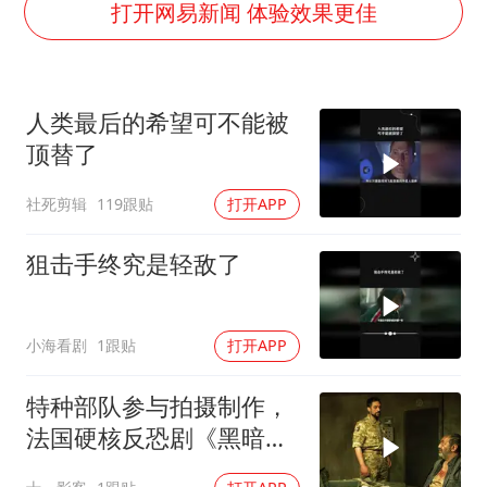
公司“上四休三”但要降薪1000元
打开网易新闻 体验效果更佳
OpenAI为免费用户升级GPT-5.6 Luna
47岁妈妈突然产女 26岁女儿：很震惊
人类最后的希望可不能被
97岁英国奶奶飞上天再破吉尼斯纪录
顶替了
“中国蔬菜之乡”最高温达41.8℃
社死剪辑
119跟贴
打开APP
如何把百年大党建设得更加坚强有力？
狙击手终究是轻敌了
小海看剧
1跟贴
打开APP
特种部队参与拍摄制作，
法国硬核反恐剧《黑暗之
心》