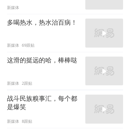
新媒体
多喝热水，热水治百病！
新媒体
69跟贴
这滑的挺远的哈，棒棒哒
新媒体
2跟贴
战斗民族糗事汇，每个都
是爆笑
新媒体
8跟贴