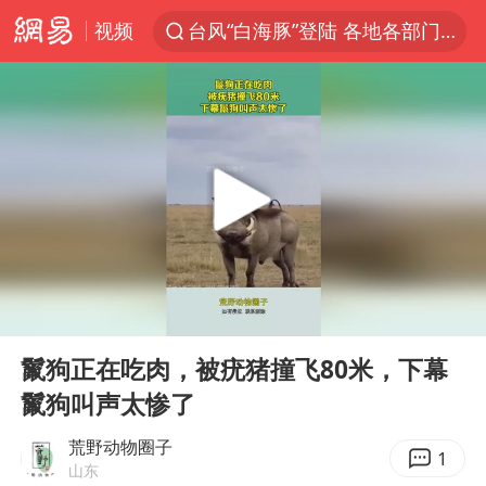
视频
台风“白海豚”登陆 各地各部门全力应对
路虎卫士110 HSE限时降价
我国发现稀散金属独立新矿物——乌斯河锗矿
上海鼓励居家办公
多地银行上调存款利率
新疆生产建设兵团生态环境局原局长被查
朱一龙的鼻子怎么了
00:00
00:10
5万元以下微型代步车集体遇冷
Play
Ent
full
大疆错失宇树
鬣狗正在吃肉，被疣猪撞飞80米，下幕
鬣狗叫声太惨了
费大厨口号更改 不再宣传小炒肉大王
周星驰妈妈现身香港首映礼
荒野动物圈子
1
山东