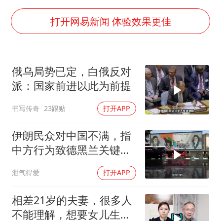
上海地铁4条线路全线停运
4.2平卫生间补漏注胶花1.55万
打开网易新闻 体验效果更佳
56岁刘奕君跟13岁女儿合跳
三预警齐发 11个省份有大到暴雨
俄乌局势已定，白俄反对
“还不如不放假”
派：国家前进以此为前提
梅婷12岁女儿百花奖发言
书写传奇
23跟贴
打开APP
从科技创新看开局起步的时与势
伊朗民众对中国不满，指
中方行为致德黑兰关键工
程受阻
泄气得爱
打开APP
相差21岁的夫妻，很多人
不能理解，想要女儿生了