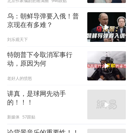
北京作家编剧肥猪满圈
946跟贴
乌：朝鲜导弹要入俄！普
京现在有多难？
刘乐观天下
特朗普下令取消军事行
动，原因为何
老好人的愤怒
讲真，是球网先动手
的！！！
新媒体
57跟贴
论背景音乐的重要性！！