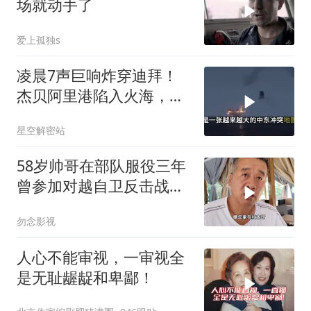
场就动手了
爱上孤独s
凌晨7声巨响炸穿迪拜！
杰贝阿里港陷入火海，美
军弹药库告急让中东盟友
星空解密站
彻底心寒
58岁帅哥在部队服役三年
曾参加对越自卫反击战讲
述猫耳洞里的
勿念影视
人心不能审视，一审视全
是无耻龌龊和卑鄙！