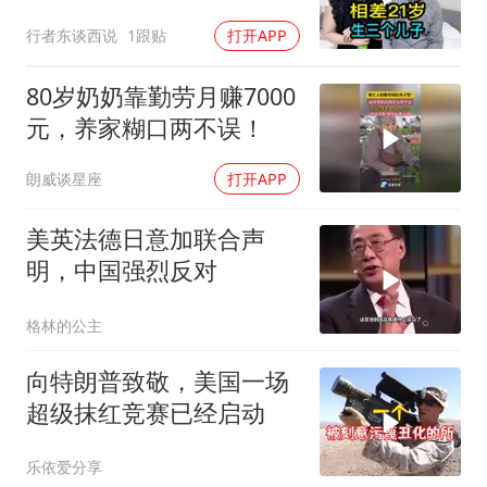
三个儿子
行者东谈西说
1跟贴
打开APP
80岁奶奶靠勤劳月赚7000
元，养家糊口两不误！
朗威谈星座
打开APP
美英法德日意加联合声
明，中国强烈反对
格林的公主
向特朗普致敬，美国一场
超级抹红竞赛已经启动
乐依爱分享