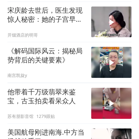
宋庆龄去世后，医生发现
惊人秘密：她的子宫早就
没了
开烟酒店的明哥
《解码国际风云：揭秘局
势背后的关键要素》
南宫凯旋y
他带着千万级翡翠来鉴
宝，古玉拍卖看呆众人
苏有朋影音馆
1279跟贴
美国航母刚进南海.中方当