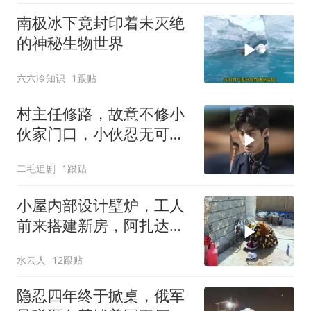
南极冰下竟封印着未灭绝
的神秘生物世界
六六冷知识
1跟贴
村主任修路，故意不修小
伙家门口，小伙忍无可忍
开始报复！
二毛追剧
1跟贴
小屋内部设计壁炉，工人
前来搭建新房，阿扎达思
念卡迪尔
水云人
12跟贴
隐忍四年终于掀桌，俄军