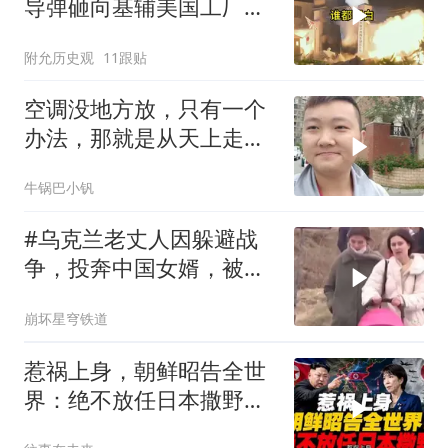
导弹砸向基辅美国工厂，
背后这步棋太狠了
附允历史观
11跟贴
空调没地方放，只有一个
办法，那就是从天上走，
老师傅一招拿下
牛锅巴小钒
#乌克兰老丈人因躲避战
争，投奔中国女婿，被眼
前城市繁荣震惊
崩坏星穹铁道
惹祸上身，朝鲜昭告全世
界：绝不放任日本撒野！
高市还能硬撑多久