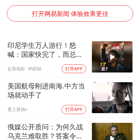
以军士兵把枪口对准中国记者
上门女婿出轨女邻居多年被判重婚罪
打开网易新闻 体验效果更佳
韩军前线部队连曝丑闻
《龙餐馆》 冲奖
印尼学生万人游行！怒
笔试第一被劝弃考涉事副校长被撤职
喊：国家快完了，而总统
构建更高水平的全民健身公共服务体系
却装看不见？
起喜电影
96跟贴
打开APP
奋力开创中国式现代化建设新局面
美国航母刚进南海.中方当
场就动手了
爱上孤独s
打开APP
俄媒公开质问：为何久战
乌克兰难取胜？答案令人