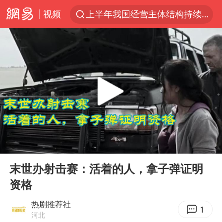
视频
上半年我国经营主体结构持续优化
白海豚将给京津冀带来大暴雨
刘嘉玲晒与周星驰合照
《披荆斩棘2026》阵容官宣
上海有出现龙卷潜势
国足U17与阿森纳决赛取消 并列冠军
香港高温刷新历史纪录
00:00
08:28
女子发现前夫婚内与第三者育子
Play
Ent
full
王艺迪无缘横滨赛决赛
末世办射击赛：活着的人，拿子弹证明
资格
2025年小学教师减少13.19万
王艺迪2-4不敌张本美和止步4强
热剧推荐社
1
河北