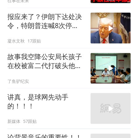
往事在未来
报应来了？伊朗下达处决
令，特朗普连喊8次停
手，海外资产遭清算
凝水文秋
17跟贴
故事我空降公安局长孩子
在校被富二代打破头他爹
叫嚣开个价
了鱼驴纪实
讲真，是球网先动手
的！！！
新媒体
57跟贴
论背景音乐的重要性！！