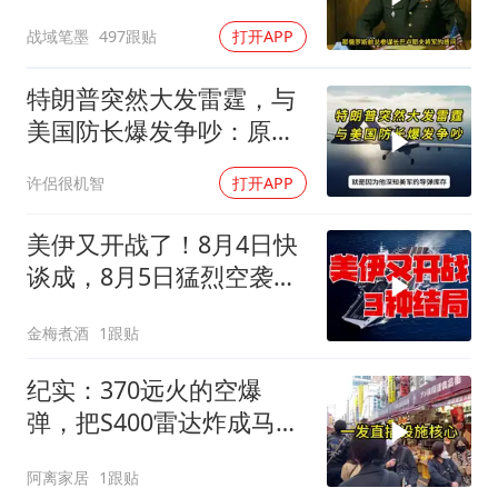
沉默
战域笔墨
497跟贴
打开APP
特朗普突然大发雷霆，与
美国防长爆发争吵：原来
你们都在骗我
许侶很机智
打开APP
美伊又开战了！8月4日快
谈成，8月5日猛烈空袭，
后续3种剧本
金梅煮酒
1跟贴
纪实：370远火的空爆
弹，把S400雷达炸成马蜂
窝，靶标惨状让台军急眼
阿离家居
1跟贴
了