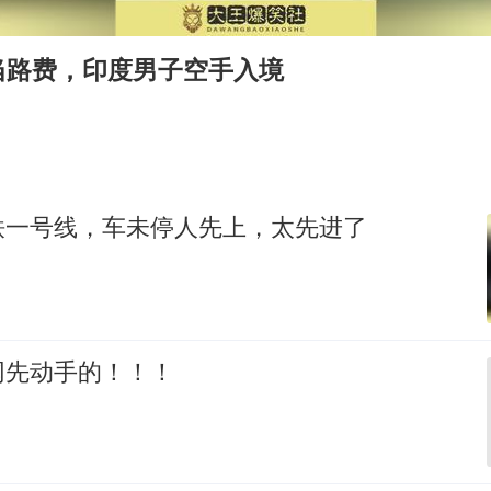
宇树科技王兴兴身家有望超200亿元
村民谈“梅姨”：叫的其实是“媒姨”
当路费，印度男子空手入境
中国养老床位“三连降”
五粮液渠道价一箱上涨近百元
法国下周开始禁止未经同意的电话营销
贵州轮胎子公司获美国退税8136万
铁一号线，车未停人先上，太先进了
郑国霖回应去景区上班被保安拦下
奋进开新局 实干挑大梁
网先动手的！！！