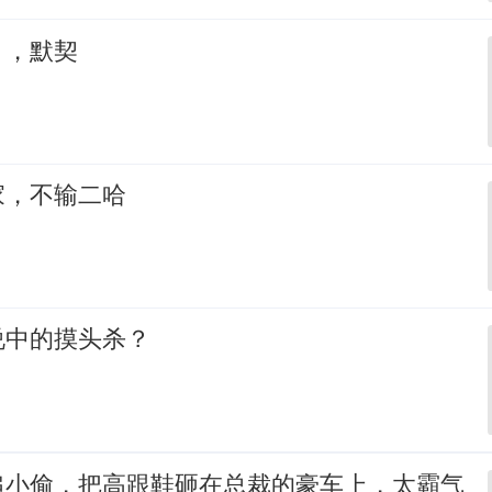
，，默契
家，不输二哈
说中的摸头杀？
追小偷，把高跟鞋砸在总裁的豪车上，太霸气