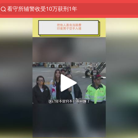
看守所辅警收受10万获刑1年
以“新”破局 首发经济点亮城市消费活力
中方回应是否在太平洋海底开采稀土
陈熠叫医疗暂停被驳回 带伤遭逆转
佛得角门将亮相智利俱乐部主场
27岁女子成组织卖淫集团主犯被通缉
深圳地面沉降致车辆损坏系谣言
宇树科技发行价格150.80元/股
泰国一女公务员妆容引争议 本人回应
把党建设得更加坚强有力
41岁女子为鼓励女儿考上985研究生