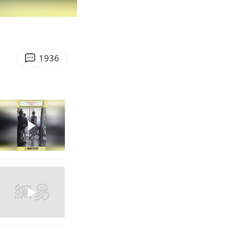
00:46
Enter
fullscreen
1936