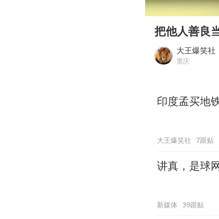
00:00
Play
把他人善良
大王爆笑社
重庆
印度孟买地
大王爆笑社
7跟贴
讲真，是球
新媒体
39跟贴