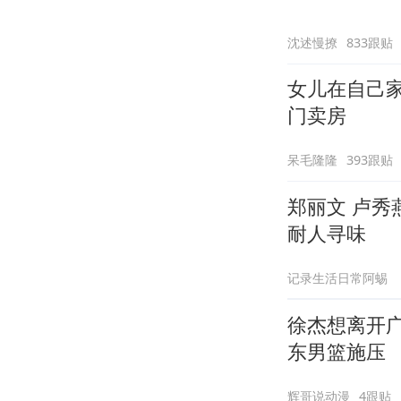
沈述慢撩
833跟贴
女儿在自己
门卖房
呆毛隆隆
393跟贴
郑丽文 卢
耐人寻味
记录生活日常阿蜴
徐杰想离开
东男篮施压
辉哥说动漫
4跟贴