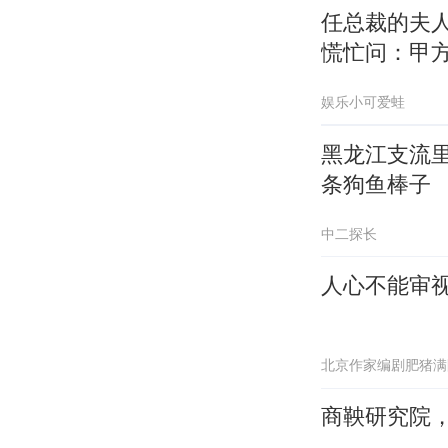
任总裁的夫
慌忙问：甲
娱乐小可爱蛙
黑龙江支流
条狗鱼棒子
中二探长
人心不能审
北京作家编剧肥猪满
商鞅研究院