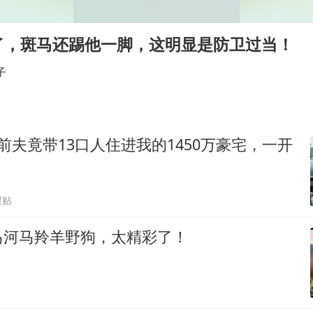
80后女柜员逆袭成4200亿银行副行长
女子利用漏洞0元薅走3000多件家电
了，斑马还踢他一脚，这明显是防卫过当！
宇树科技 打新
子
“China Cool”成海外热词
今年已有4位周星驰电影配角去世
房主任回应争议
前夫竟带13口人住进我的1450万豪宅，一开
奋进开新局 实干挑大梁
跟贴
马河马羚羊野狗，太精彩了！