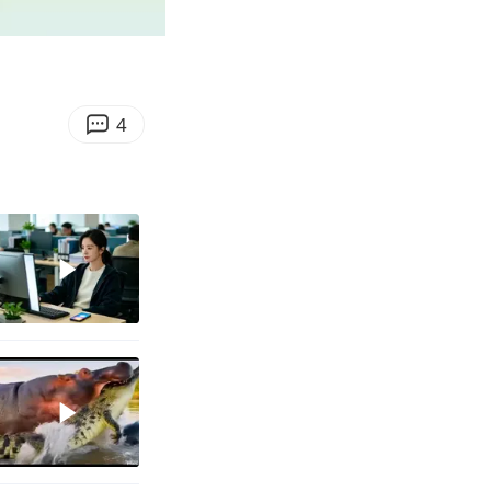
00:10
Enter
fullscreen
4