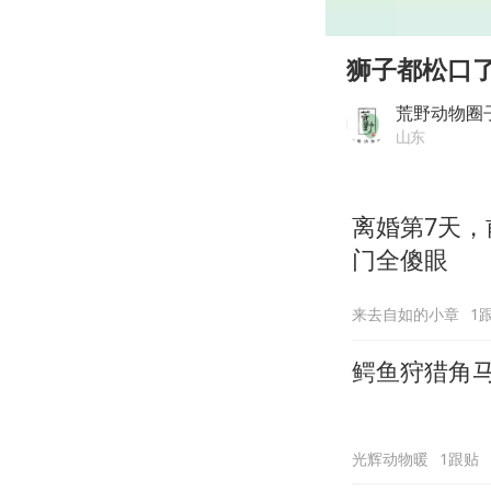
00:00
Play
狮子都松口
荒野动物圈
山东
离婚第7天，
门全傻眼
来去自如的小章
1
鳄鱼狩猎角
光辉动物暖
1跟贴