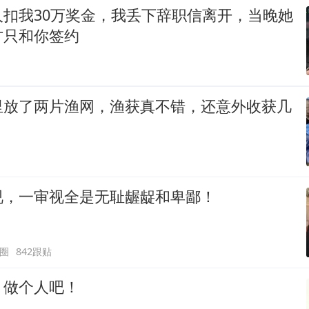
人扣我30万奖金，我丢下辞职信离开，当晚她
方只和你签约
里放了两片渔网，渔获真不错，还意外收获几
视，一审视全是无耻龌龊和卑鄙！
圈
842跟贴
，做个人吧！