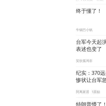
终于懂了！
牛锅巴小钒
台军今天起
表述也变了
笑饮孤鸿非
纪实：370
惨状让台军
阿离家居
1跟贴
特朗普懵了