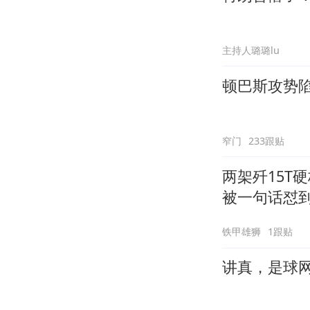
主持人璐璐lu
顿巴斯攻势
窄门
233跟贴
两架歼15T
被一句话怼
铁甲雄狮
1跟贴
讲真，是球