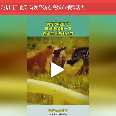
以“新”破局 首发经济点亮城市消费活力
台风白海豚影响中国已成定局
台风白海豚进入48小时警戒线
佛得角门将亮相智利俱乐部主场
陈熠叫医疗暂停被驳回 带伤遭逆转
中方回应是否在太平洋海底开采稀土
深圳地面沉降致车辆损坏系谣言
U17国足1分钟轰2球
27岁女子成组织卖淫集团主犯被通缉
法国将禁止“未经同意的电话营销”
吉林一“温度计大楼”读数爆表