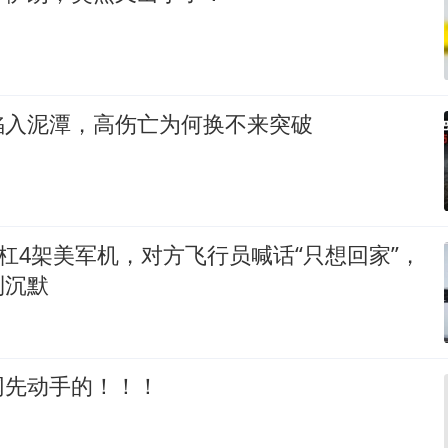
陷入泥潭，高伤亡为何换不来突破
硬杠4架美军机，对方飞行员喊话“只想回家”，
到沉默
网先动手的！！！