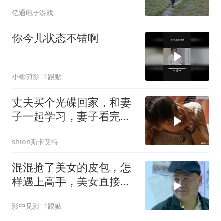
亿通电子游戏
你今儿状态不错啊
小椰剪影
1跟贴
丈夫买个光碟回家，和妻
子一起学习，妻子看完反
应亮了
shion斯卡艾特
混混抢了美女的皮包，怎
样遇上高手，美女直接教
训他
影中见影
1跟贴