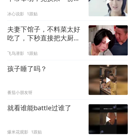
工作
冰心说影
1跟贴
夫妻下馆子，不料菜太好
吃了，下秒直接把大厨请
回家
飞鸟潜影
1跟贴
孩子睡了吗？
番茄小朋友呀
就看谁能battle过谁了
爆米花观影
1跟贴