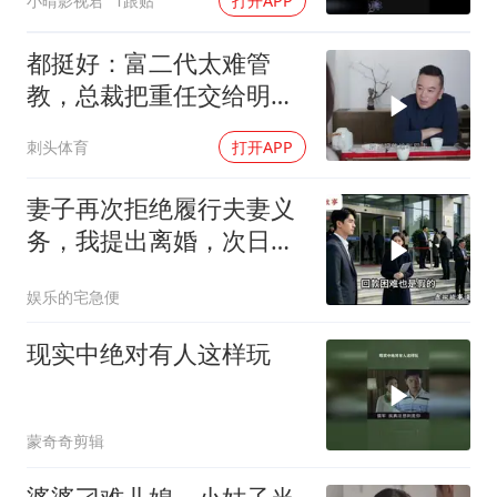
小晴影视君
1跟贴
打开APP
都挺好：富二代太难管
教，总裁把重任交给明
玉，两人心照不宣
刺头体育
打开APP
妻子再次拒绝履行夫妻义
务，我提出离婚，次日前
往民政局的途中，
娱乐的宅急便
现实中绝对有人这样玩
蒙奇奇剪辑