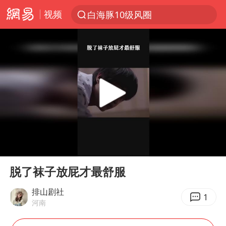
视频
白海豚10级风圈
跨界融合拉长夏日经济消费链条
上海：5号线16号线浦江线全线停运
白海豚预计将在浙江苍南到三门一带登陆
上海有出现龙卷潜势
《披荆斩棘》阵容官宣
国足U17与阿森纳决赛取消 并列冠军
00:00
00:24
王艺迪2-4不敌张本美和止步4强
Play
Ent
full
白海豚或提早3小时登陆
脱了袜子放屁才最舒服
“白海豚”来了！第一批飞机已绑好
排山剧社
1
河南
白海豚5次眼壁置换