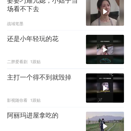
婆婆刁难儿媳，小姑子当
场看不下去
战域笔墨
还是小年轻玩的花
二胖爱看剧
1跟贴
主打一个得不到就毁掉
影视随你看
1跟贴
阿丽玛进屋拿吃的