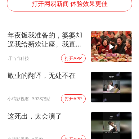
王艺迪无缘横滨赛决赛
打开网易新闻 体验效果更佳
杭州部分地铁高架段临时停运
2025年小学教师减少13.19万
年夜饭我准备的，婆婆却
武契奇会见泽连斯基有何意图
逼我给新欢让座。我直接
上海大部迎大暴雨
离开，半小时后全家哭着
叮当当科技
打开APP
《龙餐馆》 冲奖
求我回去
“伊斯兰版北约”出现
敬业的翻译，无处不在
构建更高水平的全民健身公共服务体系
小晴影视君
3928跟贴
打开APP
这死出，太会演了