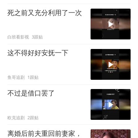
死之前又充分利用了一次
白班看影视
3跟贴
这不得好好安抚一下
鱼哥追剧
1跟贴
不过是借口罢了
欧克追剧
2跟贴
离婚后前夫重回前妻家，