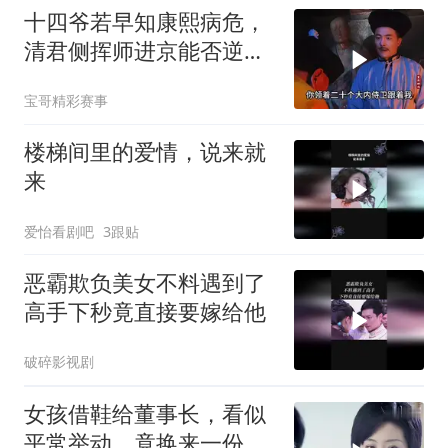
十四爷若早知康熙病危，
清君侧挥师进京能否逆转
乾坤？
宝哥精彩赛事
楼梯间里的爱情，说来就
来
爱怡看剧吧
3跟贴
恶霸欺负美女不料遇到了
高手下秒竟直接要嫁给他
破碎影视剧
女孩借鞋给董事长，看似
平常举动，竟换来一份好