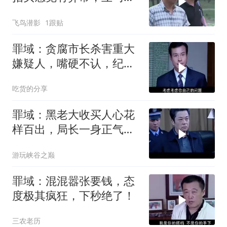
枪行动
飞鸟潜影
1跟贴
罪域：贪腐市长杀害重大
嫌疑人，嘴硬不认，纪委
主任没个好脸
吃货的分享
罪域：黑老大收买人心花
样百出，局长一身正气，
绝不上他的贼船
游玩峡谷之巅
罪域：混混嚣张要钱，态
度极其疯狂，下秒绝了！
三农老历