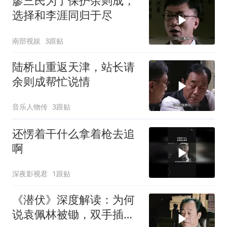
廖三民为了保护余则成，
选择和李涯同归于尽
南部视娱
3跟贴
陆桥山重返天津，站长请
余则成帮忙说情
音乐人物传
3跟贴
还愣着干什么拿着枪去追
啊
深夜影视君
1跟贴
《潜伏》深度解读：为何
说袁佩林被锄，双手插兜