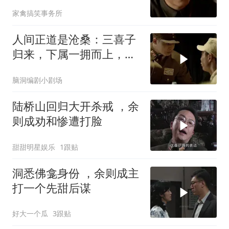
杨立青紧急劝导
家禽搞笑事务所
人间正道是沧桑：三喜子
归来，下属一拥而上，打
听范希亮去向！
脑洞编剧小剧场
陆桥山回归大开杀戒 ，余
则成劝和惨遭打脸
甜甜明星娱乐
1跟贴
洞悉佛龛身份 ，余则成主
打一个先甜后谋
好大一个瓜
3跟贴