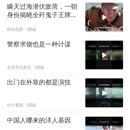
瞒天过海潜伏敌营，一朝
身份揭晓全歼鬼子王牌部
队
剧说侃影
1跟贴
警察求饶也是一种计谋
全是亮点剧社
1跟贴
出门在外靠的都是演技
伙计看剧
1跟贴
中国人哪来的洋人基因