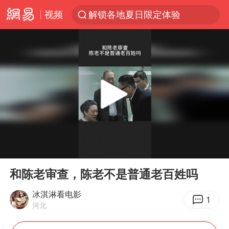
解锁各地夏日限定体验
视频
台风白海豚闭眼浙江上海处于危险半圆
香港宏福苑火灾或由烟头引起
浙江金华：市民非必要不外出
网约车司机充电时猝死保险拒赔
中国父女泰国骑摩托车坠崖1死1伤
白海豚将正面袭击贯穿浙江
周末打虎 宋致远被查
00:00
00:20
Play
Ent
浙江台州《告全体市民书》
full
和陈老审查，陈老不是普通老百姓吗
上半年国内居民出游人次34.63亿
冰淇淋看电影
1
刘浩存百花奖开幕式红裙起舞
河北
万岁山接盘烂尾恒大文旅城