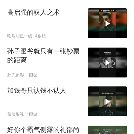
高启强的驭人之术
吃瓜明星一线
4跟贴
孙子跟爷就只有一张钞票
的距离
肚兜追影
1跟贴
加钱哥只认钱不认人
薇薇影视
1跟贴
好你个霸气侧露的礼部尚