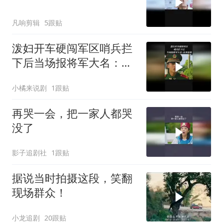
凡响剪辑
5跟贴
泼妇开车硬闯军区哨兵拦
下后当场报将军大名：出
来接我
小橘来说剧
1跟贴
再哭一会，把一家人都哭
没了
影子追剧社
1跟贴
据说当时拍摄这段，笑翻
现场群众！
小龙追剧
20跟贴