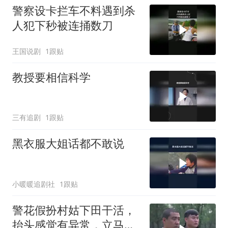
警察设卡拦车不料遇到杀
人犯下秒被连捅数刀
王国说剧
1跟贴
教授要相信科学
三有追剧
1跟贴
黑衣服大姐话都不敢说
小暖暖追剧社
1跟贴
警花假扮村姑下田干活，
抬头感觉有异常，立马掏