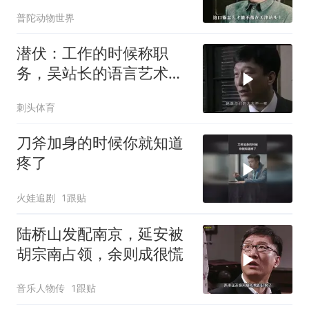
的李涯责任最大？
普陀动物世界
潜伏：工作的时候称职
务，吴站长的语言艺术确
实比高育良高得多
刺头体育
刀斧加身的时候你就知道
疼了
火娃追剧
1跟贴
陆桥山发配南京，延安被
胡宗南占领，余则成很慌
音乐人物传
1跟贴