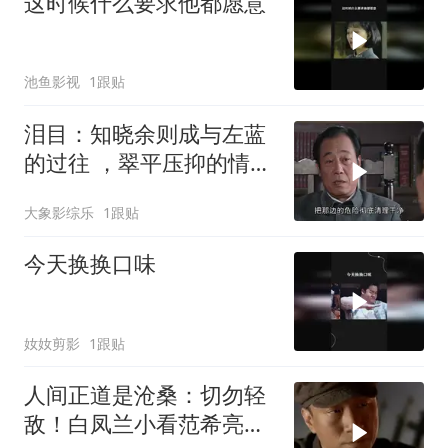
这时候什么要求他都愿意
池鱼影视
1跟贴
泪目：知晓余则成与左蓝
的过往 ，翠平压抑的情绪
瞬间崩溃
大象影综乐
1跟贴
今天换换口味
奻奻剪影
1跟贴
人间正道是沧桑：切勿轻
敌！白凤兰小看范希亮，