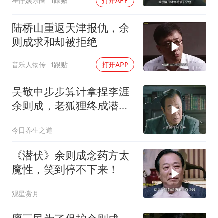
星仔娱乐圈
1跟贴
打开APP
陆桥山重返天津报仇，余
则成求和却被拒绝
音乐人物传
1跟贴
打开APP
吴敬中步步算计拿捏李涯
余则成，老狐狸终成潜伏
最大赢家
今日养生之道
《潜伏》余则成念药方太
魔性，笑到停不下来！
观星赏月