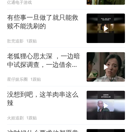
亿通电子游戏
有些事一旦做了就只能救
赎不能洗刷的
肚兜追影
1跟贴
老狐狸心思太深 ，一边暗
中试探调查，一边借余则
成大肆敛财
星仔娱乐圈
1跟贴
没想到吧，这羊肉串这么
辣
火娃追剧
1跟贴