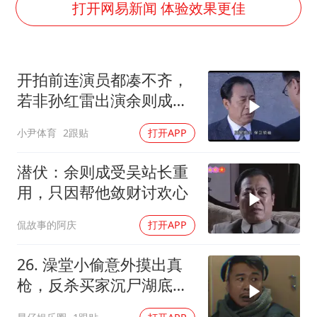
打开网易新闻 体验效果更佳
薛之谦杭州站演唱会取消
泰国初中生饮弹自尽前开了26枪
“准2万亿”之城点名支持三所大学
开拍前连演员都凑不齐，
若非孙红雷出演余则成，
店主称换“青海拉面”招牌后生意更好
这部剧还会火吗
女儿为争财产堵门阻挠父亲出殡
小尹体育
2跟贴
打开APP
习近平心系体育强国建设
潜伏：余则成受吴站长重
用，只因帮他敛财讨欢心
侃故事的阿庆
打开APP
26. 澡堂小偷意外摸出真
枪，反杀买家沉尸湖底，
竟扯出十年悍匪