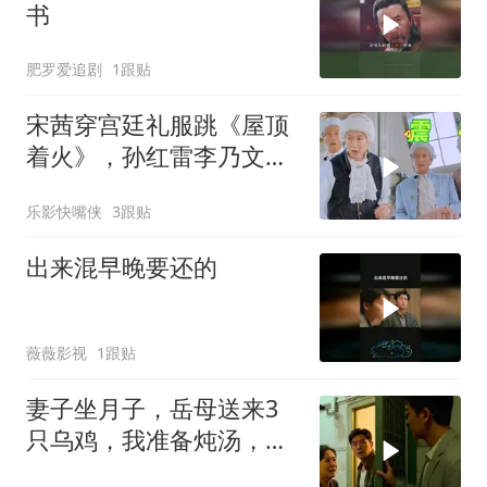
书
肥罗爱追剧
1跟贴
宋茜穿宫廷礼服跳《屋顶
着火》，孙红雷李乃文当
场看呆，“硬汉变迷弟”表
乐影快嘴侠
3跟贴
情包全网疯传！
出来混早晚要还的
薇薇影视
1跟贴
妻子坐月子，岳母送来3
只乌鸡，我准备炖汤，妻
子拉住我