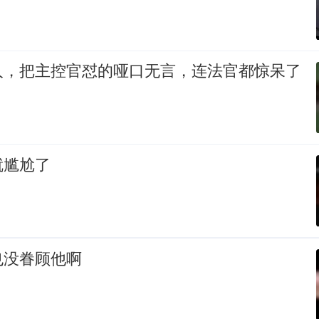
人，把主控官怼的哑口无言，连法官都惊呆了
就尴尬了
也没眷顾他啊