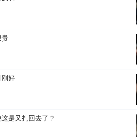
很贵
刚刚好
他这是又扎回去了？