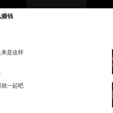
于东来直播和胖东来核心团队开会
2025年小学教师减少13.19万
么赚钱
泰国：高度重视中国游客旅游体验
王艺迪无缘横滨赛决赛
上海大部迎大暴雨
构建更高水平的全民健身公共服务体系
上来是这样
贴
那就一起吧