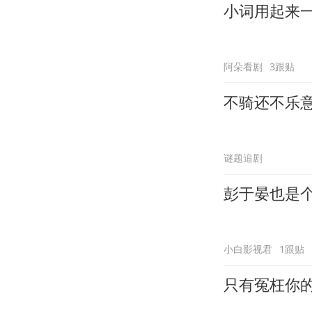
小词用起来
阿朵看剧
3跟贴
不骑还不乐
谜题追剧
彭于晏也是
小白影视君
1跟贴
只有冤枉你