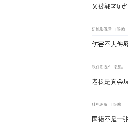
又被郭老师
奶桃影视君
1跟贴
伤害不大侮
靓仔影视Y
1跟贴
老板是真会
肚兜追影
1跟贴
国籍不是一