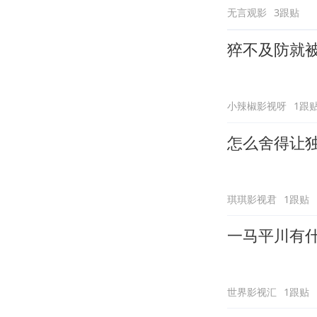
无言观影
3跟贴
猝不及防就
小辣椒影视呀
1跟
怎么舍得让
琪琪影视君
1跟贴
一马平川有
世界影视汇
1跟贴