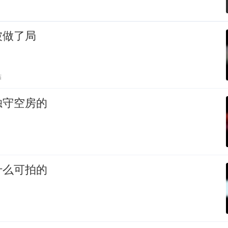
被做了局
贴
独守空房的
什么可拍的