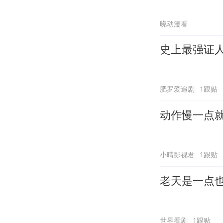
晓动漫看
史上最强证
肥罗爱追剧
1跟贴
动作慢一点
小晴影视君
1跟贴
老天是一点
世界看剧
1跟贴