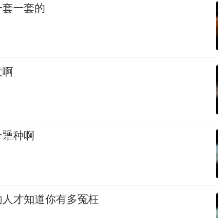
一套一套的
意啊
个犟种啊
的人才知道你有多冤枉