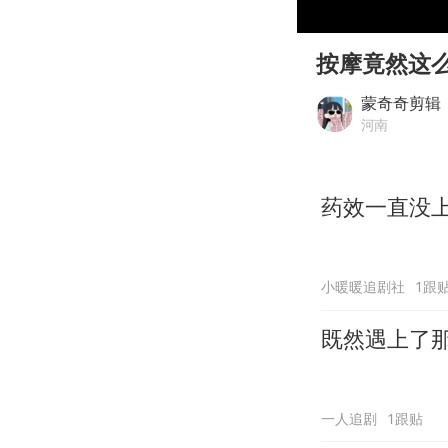
00:00
Play
按摩竟然这
蒙奇奇剪辑
河南
药效一直没
小暖暖追剧社
1跟
既然遇上了
一人追剧
1跟贴