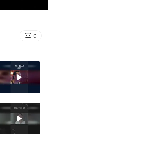
00:26
Enter
fullscreen
0