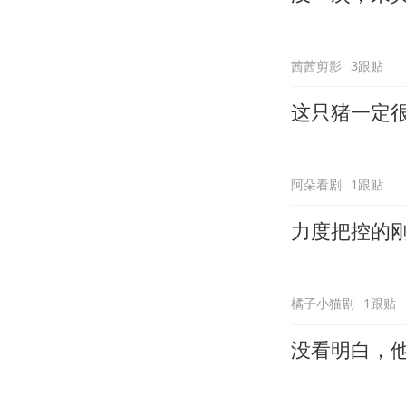
茜茜剪影
3跟贴
这只猪一定
阿朵看剧
1跟贴
力度把控的
橘子小猫剧
1跟贴
没看明白，