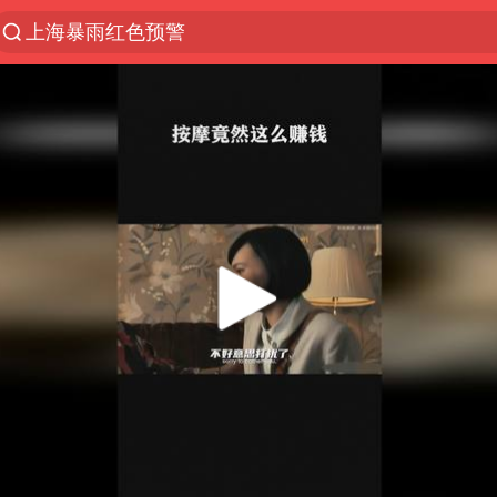
上海暴雨红色预警
上海：5号线16号线浦江线全线停运
上海全域长途客运班次全部停运
周星驰母亲现身香港路演现场
王传君 《披荆斩棘》
国足U17与阿森纳决赛取消 并列冠军
上海有出现龙卷潜势
王艺迪2-4不敌张本美和止步4强
上门女婿出轨女邻居多年被判重婚罪
1枚就能让航母瘫痪 轰-6J实力有多强
以军士兵把枪口对准中国记者