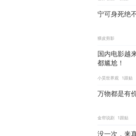
宁可身死绝
猥皮剪影
国内电影越
都尴尬！
小昊世界观
1跟贴
万物都是有
金帘说剧
1跟贴
没一次，来