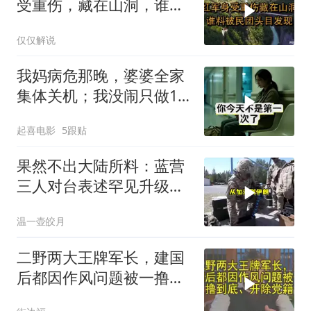
受重伤，藏在山洞，谁料
被民团头目发现
仅仅解说
我妈病危那晚，婆婆全家
集体关机；我没闹只做1
事，6天后她打来电话：
起喜电影
5跟贴
你是不是疯了？
果然不出大陆所料：蓝营
三人对台表述罕见升级，
郑丽文这次赌对了
温一壶皎月
二野两大王牌军长，建国
后都因作风问题被一撸到
底、开除党籍