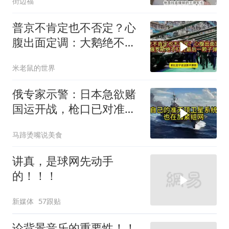
街边福
普京不肯定也不否定？心
腹出面定调：大鹅绝不打
光最后一颗子弹
米老鼠的世界
俄专家示警：日本急欲赌
国运开战，枪口已对准中
国
马蹄烫嘴说美食
讲真，是球网先动手
的！！！
新媒体
57跟贴
论背景音乐的重要性！！