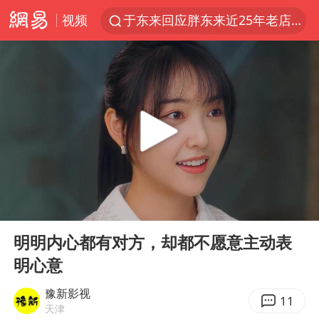
视频
于东来回应胖东来近25年老店年底关闭
以拒绝“和平委员会”的加沙和平计划
浙江省甬江发生2026年第1号洪水
国足U17与阿森纳决赛取消 并列冠军
独闯南太行的失联女生最后轨迹已确认
全球最大级别运输船通过长江大桥
香港刷新1884年以来最高气温纪录
00:00
08:35
央视新主播李秋莹母校发文祝贺
Play
Ent
full
上门女婿出轨女邻居多年被判重婚罪
明明内心都有对方，却都不愿意主动表
明心意
上海全力守护市民“菜篮子”
暑期研学游升温 在旅途中增长知识
豫新影视
11
天津