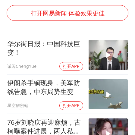
猫咪过火把节被抹成黑猫
BLG经理辟谣Bin离队
打开网易新闻 体验效果更佳
以军士兵把枪口对准中国记者
云南一男子胃中取出180颗铁钉
华尔街日报：中国科技巨
曹颖儿子首次演长剧
变！
总书记点赞的非遗苗绣焕发新生机
诚阅ChengYue
打开APP
伊朗杀手锏现身，美军防
线告急，中东局势生变
星空解密站
打开APP
76岁刘晓庆再迎麻烦，古
柯曝案件进展，两人私密