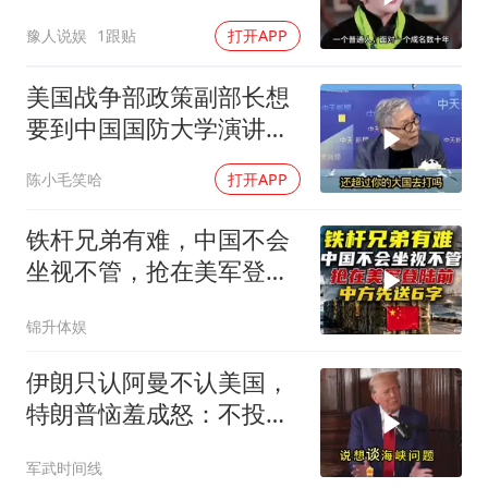
事仅是冰山一角
豫人说娱
1跟贴
打开APP
美国战争部政策副部长想
要到中国国防大学演讲？
中国已读不回？
陈小毛笑哈
打开APP
铁杆兄弟有难，中国不会
坐视不管，抢在美军登陆
前，中方先送6字
锦升体娱
伊朗只认阿曼不认美国，
特朗普恼羞成怒：不投降
就永不解除封锁
军武时间线