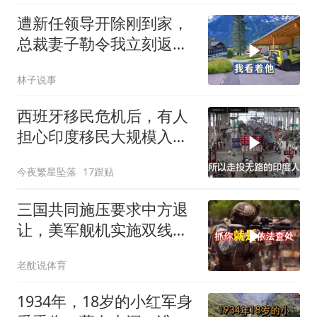
遭新任领导开除刚到家，
总裁妻子勒令我立刻返
岗，我直言她无权命令我
林子说事
西班牙移民危机后，有人
担心印度移民大规模入侵
中国，这可能吗？
今夜繁星坠落
17跟贴
三国共同施压要求中方退
让，美军舰机实施双线抵
近，南海被划为禁区，
老酖说体育
轰-6K已挂弹
1934年，18岁的小红军身