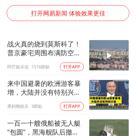
台风白海豚实时路径
郑丽文：台湾从来没有“独立”过
打开网易新闻 体验效果更佳
女子网购名牌包发现是自己丢的那只
《给阿嬷的情书》售后来了
战火真的烧到莫斯科了！
多个明星演唱会取消
普京豪宅周围布满防空
万岁山接盘烂尾恒大文旅城
塔，大战一触即发2
阿芒娱乐说
1516跟贴
打开APP
上海轮渡全线停航
人民的健康、体质、幸福一脉相承
来中国避暑的欧洲游客暴
增，大陆并没有特别兴
奋！介文汲
果妈聊娱乐
3跟贴
打开APP
一百一十艘俄船被无人艇
“包圆”，黑海舰队后撤数