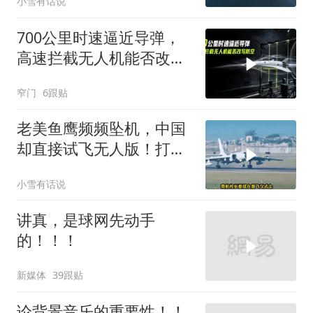
小雪有话说
了？
700公里时速逼近导弹，
高速拦截无人机能否改写
防空
窄门
6跟贴
老美鱼鹰频频坠机，中国
却直接试飞无人版！打着
民用旗号暗藏军备底牌
小雪有话说
讲真，是球网先动手
的！！！
新媒体
39跟贴
论背景音乐的重要性！！