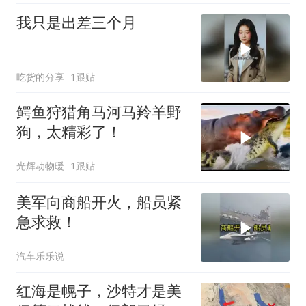
我只是出差三个月
吃货的分享
1跟贴
鳄鱼狩猎角马河马羚羊野
狗，太精彩了！
光辉动物暖
1跟贴
美军向商船开火，船员紧
急求救！
汽车乐乐说
红海是幌子，沙特才是美