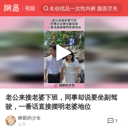
视频
名创优品一次性内裤 颜面尽失
解锁各地夏日限定体验
白海豚将正面袭击贯穿浙江
视频丨中国东方电气集团原党组副书记、董事宋致远被查
四川宜宾市珙县发生3.4级地震
黄金创今年来最大单周涨幅
香港宏福苑火灾或由烟头引起
00:00
00:12
浙江台州《告全体市民书》
Play
Ent
full
媒体：“内容由AI生成”不是免责盾牌
老公来接老婆下班，同事却说要坐副驾
驶，一番话直接摆明老婆地位
女主硬加吻戏短剧已下架
周末打虎 宋致远被查
眯眼的少女
1
山东