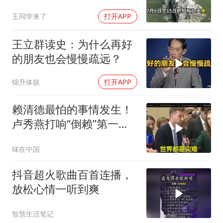
百里，制海权彻底易手
王同学来了
打开APP
王立群读史：为什么再好
的朋友也会慢慢疏远？
锦升体娱
打开APP
赖清德最怕的事情发生！
卢秀燕打响“倒赖”第一
枪，美国趁火打劫
味在中国
抖音超火歌曲百首连播，
放松心情一听到爽
智慧生活笔记