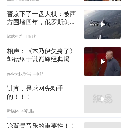
普京下了一盘大棋：被西
方围堵四年，俄罗斯怎么
反倒打出了国运翻盘？
战武科普
1跟贴
相声：《木乃伊失身了》
郭德纲于谦巅峰经典爆笑
相声太搞笑太逗了
你今天快乐吗
4跟贴
讲真，是球网先动手
的！！！
新媒体
40跟贴
论背景音乐的重要性！！