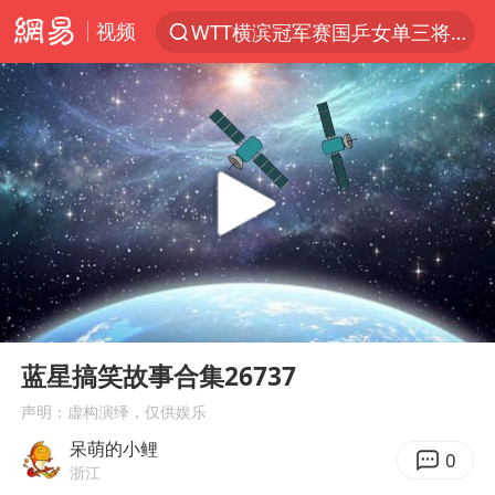
视频
WTT横滨冠军赛国乒女单三将晋级四强
光影经济撬动暑期消费新蓝海
唐田赛前发布会上引用《孙子兵法》
陈思诚零点晒照为佟丽娅庆生
郑丽文：台湾从来没有“独立”过
央视新主播李秋莹孙亚鹏亮相
情侣在平潭拍日出时坠崖致一死一伤
00:00
02:05
梁家辉：到内地拍戏不是北上是回归
Play
Ent
full
泰国初中生饮弹自尽前开了26枪
蓝星搞笑故事合集26737
36岁男演员成景区NPC后人气爆棚
声明：虚构演绎，仅供娱乐
呆萌的小鲤
新疆优化调整景区内自驾服务费
0
浙江