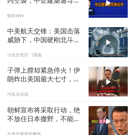
內空袭，中企建築遭导弹
击中｜介文汲.谢寒冰.张
蛙哇WW
延廷｜辣晚报20260806
中美航天交锋：美国击落
威胁下，中国硬刚北斗升
级+重复火箭
小先生笔记
1跟贴
子弹上膛却紧急停火！伊
朗炸出美国最大七寸，特
朗普赶紧叫停战争
汽车乐乐说
朝鲜宣布将采取行动，绝
不放任日本撒野，不能让
人类再遭灾祸
生命中最美的邂逅