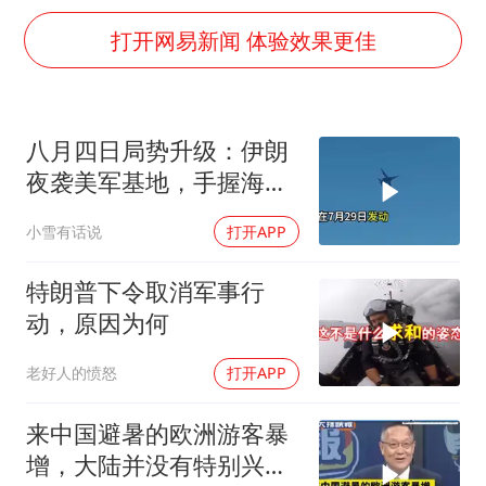
全民健身事业高质量发展
打开网易新闻 体验效果更佳
台当局重金为“台独”织“皇帝新衣”
几元成本的AI广告导致千万市值蒸发
老挝国会主席赛宋蓬逝世
八月四日局势升级：伊朗
茅台部分直营店飞天茅台提价
夜袭美军基地，手握海峡
白海豚将正面袭击贯穿浙江
筹码提出3000亿诉求
小雪有话说
打开APP
酒店回应车内过夜被收150元
特朗普下令取消军事行
乐享全民健身 共筑健康中国
动，原因为何
老好人的愤怒
打开APP
来中国避暑的欧洲游客暴
增，大陆并没有特别兴