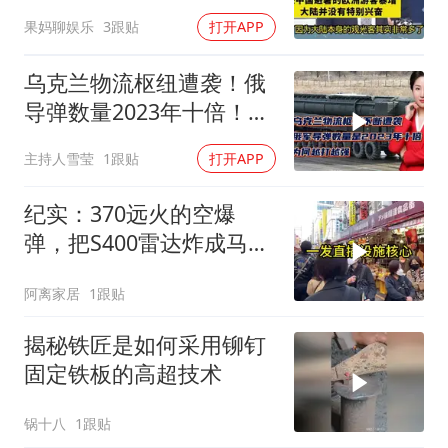
奋！介文汲
果妈聊娱乐
3跟贴
打开APP
乌克兰物流枢纽遭袭！俄
导弹数量2023年十倍！为
何越打越强？
主持人雪莹
1跟贴
打开APP
纪实：370远火的空爆
弹，把S400雷达炸成马蜂
窝，靶标惨状让台军急眼
阿离家居
1跟贴
了
揭秘铁匠是如何采用铆钉
固定铁板的高超技术
锅十八
1跟贴