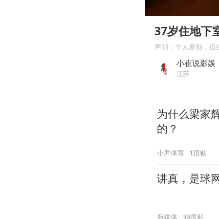
00:00
Play
37岁住地
声明：个人原创，仅
小崔说影娱
江苏
为什么梁家
的？
小尹体育
1跟贴
讲真，是球
新媒体
39跟贴