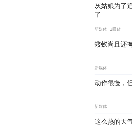
灰姑娘为了
了
新媒体
2跟贴
蝼蚁尚且还
新媒体
动作很慢，
新媒体
这么热的天