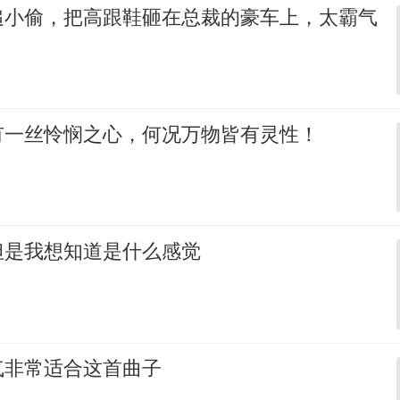
追小偷，把高跟鞋砸在总裁的豪车上，太霸气
有一丝怜悯之心，何况万物皆有灵性！
但是我想知道是什么感觉
气非常适合这首曲子