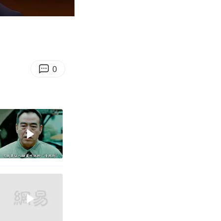
02:02
Enter
fullscreen
0