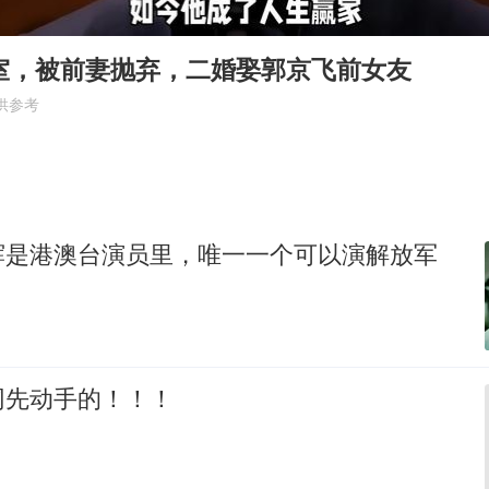
OpenAI为免费用户升级GPT-5.6 Luna
泸溪河：桃酥吃出金属牙冠视频不实
下室，被前妻抛弃，二婚娶郭京飞前女友
“中国蔬菜之乡”最高温达41.8℃
供参考
日本广岛民众举行游行反对政府行径
27岁女子成组织卖淫集团主犯被通缉
97岁英国奶奶飞上天再破吉尼斯纪录
辉是港澳台演员里，唯一一个可以演解放军
女子开一天一夜空调后二氧化碳中毒
如何把百年大党建设得更加坚强有力？
网先动手的！！！