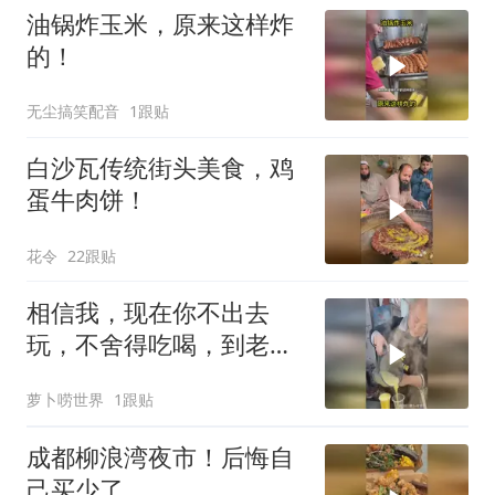
油锅炸玉米，原来这样炸
的！
无尘搞笑配音
1跟贴
白沙瓦传统街头美食，鸡
蛋牛肉饼！
花令
22跟贴
相信我，现在你不出去
玩，不舍得吃喝，到老了
肯定会后悔！
萝卜唠世界
1跟贴
成都柳浪湾夜市！后悔自
己买少了