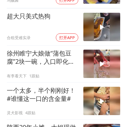
乌贼酱
打开APP
超大只美式热狗
合租受难实录
打开APP
徐州睢宁大娘做“蒲包豆
腐”2块一碗，入口即化，
味道棒！
有李看天下
1跟贴
一个太多，半个刚刚好！
#谁懂这一口的含金量#
灵犬影视
4跟贴