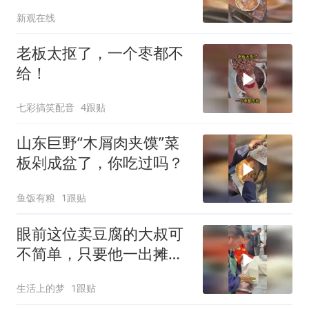
新观在线
老板太抠了，一个枣都不
给！
七彩搞笑配音
4跟贴
山东巨野“木屑肉夹馍”菜
板剁成盆了，你吃过吗？
鱼饭有粮
1跟贴
眼前这位卖豆腐的大叔可
不简单，只要他一出摊，
就立刻排起了长队
生活上的梦
1跟贴