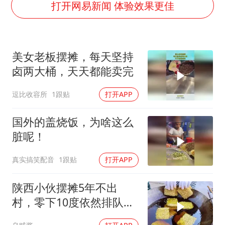
宇树科技王兴兴身家有望超200亿元
打开网易新闻 体验效果更佳
村民谈“梅姨”：叫的其实是“媒姨”
中国养老床位“三连降”
美女老板摆摊，每天坚持
五粮液渠道价一箱上涨近百元
卤两大桶，天天都能卖完
法国下周开始禁止未经同意的电话营销
逗比收容所
1跟贴
打开APP
奋进开新局 实干挑大梁
国外的盖烧饭，为啥这么
脏呢！
真实搞笑配音
1跟贴
打开APP
陕西小伙摆摊5年不出
村，零下10度依然排队，
大妈说：就爱这口