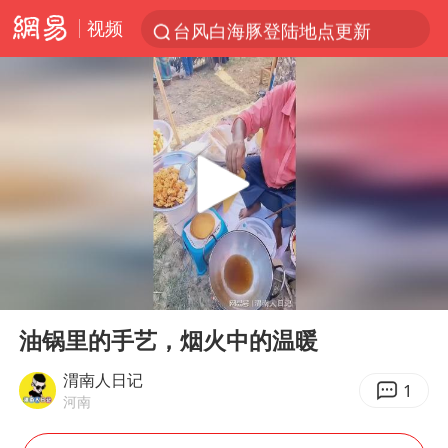
视频
台风白海豚登陆地点更新
看守所辅警收受10万获刑1年
台风白海豚影响中国已成定局
台风白海豚进入48小时警戒线
陈熠被张本美和连扳三局逆转
中方回应是否在太平洋海底开采稀土
哪吒汽车南宁工厂设备降价20%拍卖
00:00
00:19
佛得角门将亮相智利俱乐部主场
Play
Ent
full
24小时不关空调 电费会更低吗
油锅里的手艺，烟火中的温暖
把党建设得更加坚强有力
渭南人日记
1
河南
41岁女子为鼓励女儿考上985研究生