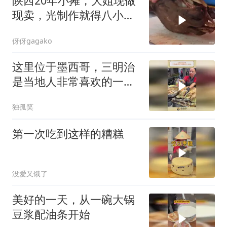
陕西20年小摊，大姐现做
现卖，光制作就得八小
时，每天限量60个
伢伢gagako
这里位于墨西哥，三明治
是当地人非常喜欢的一种
美食
独孤笑
第一次吃到这样的糟糕
没爱又饿了
美好的一天，从一碗大锅
豆浆配油条开始