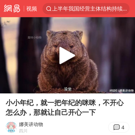
视频
上半年我国经营主体结构持续优化
王传君 《披荆斩棘》
上海：5号线16号线浦江线全线停运
白海豚预计将在浙江苍南到三门一带登陆
今日15时起福州地铁高架区段停运
国足U17与阿森纳决赛取消 并列冠军
王艺迪2-4不敌张本美和止步4强
00:00
02:22
上门女婿出轨女邻居多年被判重婚罪
Play
Ent
full
2025年小学教师减少13.19万
小小年纪，就一把年纪的咪咪，不开心
怎么办，那就让自己开心一下
王艺迪无缘横滨赛决赛
泰国：高度重视中国游客旅游体验
娜美讲动物
4
四川