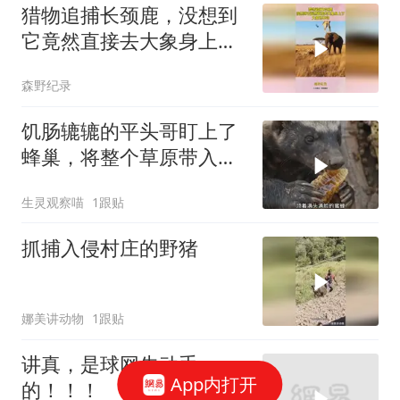
猎物追捕长颈鹿，没想到
它竟然直接去大象身上
了，大象也不动
森野纪录
饥肠辘辘的平头哥盯上了
蜂巢，将整个草原带入了
无尽深渊
生灵观察喵
1跟贴
抓捕入侵村庄的野猪
娜美讲动物
1跟贴
讲真，是球网先动手
App内打开
的！！！