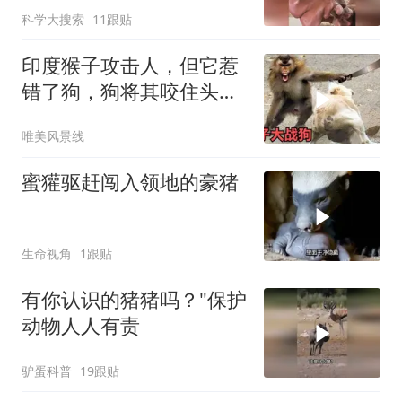
科学大搜索
11跟贴
印度猴子攻击人，但它惹
错了狗，狗将其咬住头部
狠狠甩来甩去太惨
唯美风景线
蜜獾驱赶闯入领地的豪猪
生命视角
1跟贴
有你认识的猪猪吗？"保护
动物人人有责
驴蛋科普
19跟贴