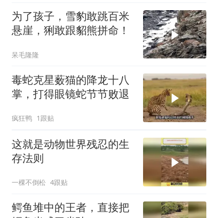
为了孩子，雪豹敢跳百米
悬崖，猁敢跟貂熊拼命！
呆毛隆隆
毒蛇克星薮猫的降龙十八
掌，打得眼镜蛇节节败退
疯狂鸭
1跟贴
这就是动物世界残忍的生
存法则
一棵不倒松
4跟贴
鳄鱼堆中的王者，直接把