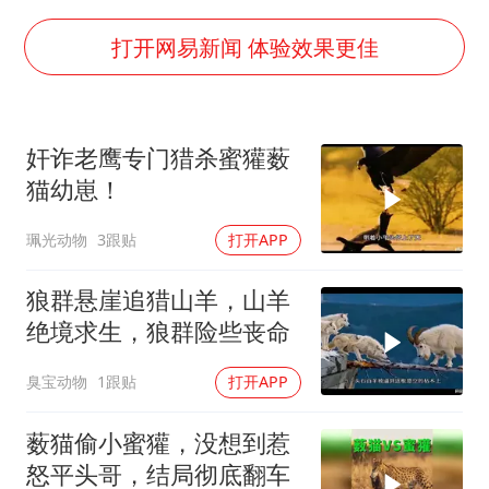
上海大部迎大暴雨
《龙餐馆》 冲奖
打开网易新闻 体验效果更佳
蒯曼挺进WTT横滨冠军赛女单四强
以军士兵把枪口对准中国记者
奸诈老鹰专门猎杀蜜獾薮
笔试第一被劝弃考涉事副校长被撤职
猫幼崽！
白海豚5次眼壁置换
珮光动物
3跟贴
打开APP
构建更高水平的全民健身公共服务体系
狼群悬崖追猎山羊，山羊
绝境求生，狼群险些丧命
臭宝动物
1跟贴
打开APP
薮猫偷小蜜獾，没想到惹
怒平头哥，结局彻底翻车