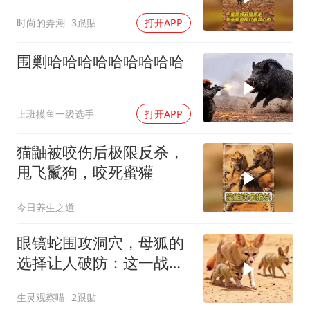
时尚的弄潮
3跟贴
打开APP
围剿哈哈哈哈哈哈哈哈哈
上班摸鱼一级选手
打开APP
猫鼬被咬伤后极限反杀，
甩飞鬣狗，咬死蜜獾
今日养生之道
眼镜蛇围攻洞穴，母狐的
选择让人破防：这一战，
没有退路
生灵观察喵
2跟贴