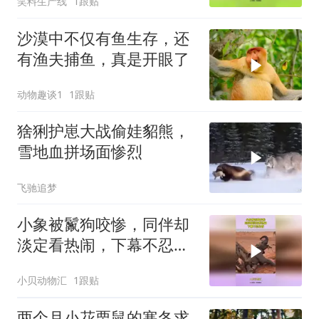
笑料生产线
1跟贴
沙漠中不仅有鱼生存，还
有渔夫捕鱼，真是开眼了
动物趣谈1
1跟贴
猞猁护崽大战偷娃貂熊，
雪地血拼场面惨烈
飞驰追梦
小象被鬣狗咬惨，同伴却
淡定看热闹，下幕不忍心
看
小贝动物汇
1跟贴
两个月小花栗鼠的寒冬求