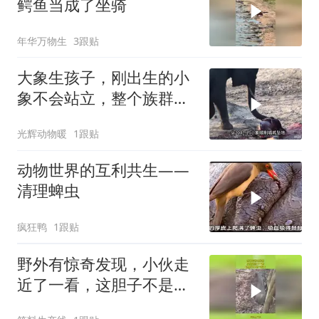
鳄鱼当成了坐骑
年华万物生
3跟贴
大象生孩子，刚出生的小
象不会站立，整个族群帮
助小象重获新生
光辉动物暖
1跟贴
动物世界的互利共生——
清理蜱虫
疯狂鸭
1跟贴
野外有惊奇发现，小伙走
近了一看，这胆子不是一
般大