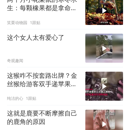
生：每颗橡果都是拿命换
来的
笑栗动物园
1跟贴
这个女人太有爱心了
奇观趣闻
这猴咋不按套路出牌？金
丝猴给游客双手递苹果，
还礼貌握手引热
纯洁的心
1跟贴
这就是鹿要不断摩擦自己
的鹿角的原因