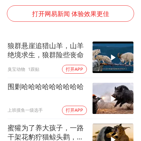
夏日经济乘“热”而上 消费市场向“新”而行
白海豚将正面袭击贯穿浙江
打开网易新闻 体验效果更佳
酒店回应车内过夜被收150元
黄金牛市回来了吗
狼群悬崖追猎山羊，山羊
酒店花洒现排泄物住客索赔遭拒
绝境求生，狼群险些丧命
杭州全市有序停课
臭宝动物
1跟贴
打开APP
乐享全民健身 共筑健康中国
围剿哈哈哈哈哈哈哈哈哈
上班摸鱼一级选手
打开APP
蜜獾为了养大孩子，一路
干架花豹狞猫鲸头鹳，养