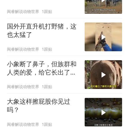
闽睿解说动物世界
1跟贴
国外开直升机打野猪，这
也太猛了
闽睿解说动物世界
1跟贴
小象断了鼻子，但族群和
人类的爱，给它长出了新
的鼻子
闽睿解说动物世界
1跟贴
大象这样擦屁股你见过
吗？
闽睿解说动物世界
1跟贴