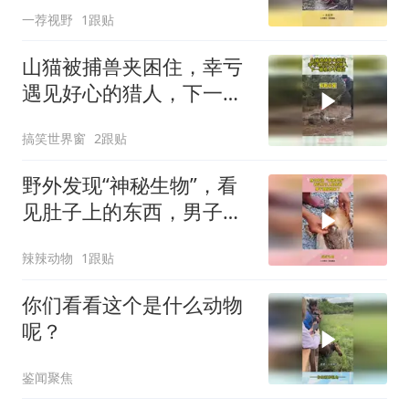
一荐视野
1跟贴
山猫被捕兽夹困住，幸亏
遇见好心的猎人，下一幕
根本不敢信
搞笑世界窗
2跟贴
野外发现“神秘生物”，看
见肚子上的东西，男子直
接惊呆了
辣辣动物
1跟贴
你们看看这个是什么动物
呢？
鉴闻聚焦