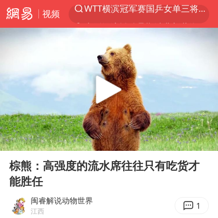
视频
光影经济撬动暑期消费新蓝海
马克·艾伦退出斯诺克中国公开赛
新疆优化调整景区内自驾服务费
上四休三，但降薪1000元，你接受吗？
泰国初中生饮弹自尽前开了26枪
情侣在平潭拍日出时坠崖致一死一伤
全民健身事业高质量发展
00:00
02:30
台当局重金为“台独”织“皇帝新衣”
Play
Ent
full
几元成本的AI广告导致千万市值蒸发
棕熊：高强度的流水席往往只有吃货才
能胜任
老挝国会主席赛宋蓬逝世
茅台部分直营店飞天茅台提价
闽睿解说动物世界
1
江西