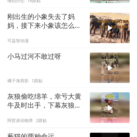
嗨拍日记
16跟贴
刚出生的小象失去了妈
妈，接下来小象该怎么生
存？
可益智动漫
小马过河不敢过呀
橘子海剪影
1跟贴
灰狼偷吃绵羊，幸亏大黄
牛及时出手，下幕灰狼想
跑也晚了
阿哲谈动物界
2跟贴
薮猫的两种命运