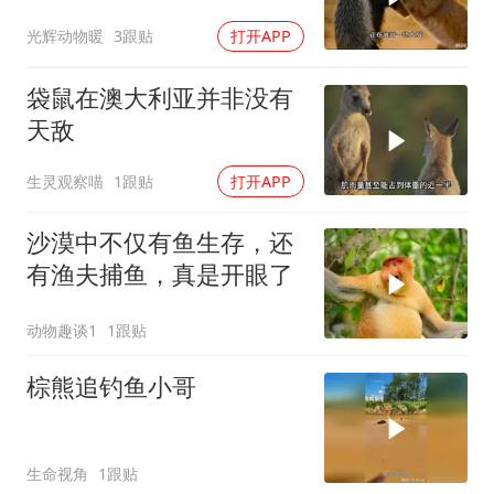
孩子太费妈了
光辉动物暖
3跟贴
打开APP
袋鼠在澳大利亚并非没有
天敌
生灵观察喵
1跟贴
打开APP
沙漠中不仅有鱼生存，还
有渔夫捕鱼，真是开眼了
动物趣谈1
1跟贴
棕熊追钓鱼小哥
生命视角
1跟贴