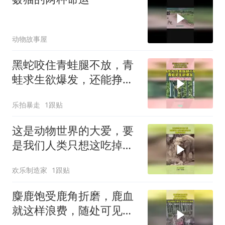
动物故事屋
黑蛇咬住青蛙腿不放，青
蛙求生欲爆发，还能挣脱
蛇口逃生！
乐拍暴走
1跟贴
这是动物世界的大爱，要
是我们人类只想这吃掉
它，大象特别善良
欢乐制造家
1跟贴
麋鹿饱受鹿角折磨，鹿血
就这样浪费，随处可见脱
落鹿角！