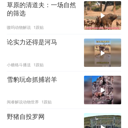
草原的清道夫：一场自然
的筛选
嗷呜动物解说
1跟贴
论实力还得是河马
小糖格斗播送
1跟贴
雪豹玩命抓捕岩羊
闽睿解说动物世界
1跟贴
野猪自投罗网