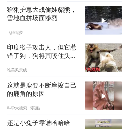
猞猁护崽大战偷娃貂熊，
雪地血拼场面惨烈
飞驰追梦
印度猴子攻击人，但它惹
错了狗，狗将其咬住头部
狠狠甩来甩去太惨
唯美风景线
这就是鹿要不断摩擦自己
的鹿角的原因
科学大搜索
6跟贴
还是小兔子靠谱哈哈哈