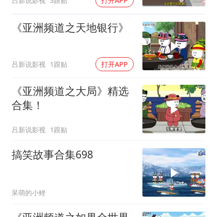
吕新说影视
3跟贴
打开APP
《亚洲频道之天地银行》
吕新说影视
1跟贴
打开APP
《亚洲频道之大局》精选
合集！
吕新说影视
1跟贴
搞笑故事合集698
呆萌的小鲤