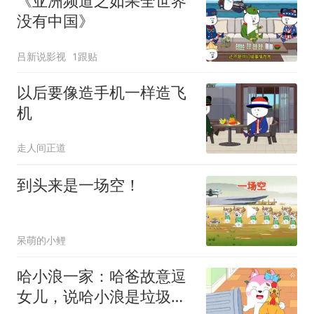
《亚洲频道之如果全世界
没有中国》
吕新说影视
1跟贴
以后要像造手机一样造飞
机
走人间正道
到头来是一场空！
呆萌的小鲤
哈小浪一家：哈爸故意逗
女儿，说哈小浪是垃圾桶