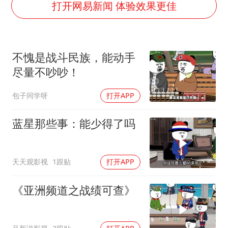
河南：领导干部要带头休假
打开网易新闻 体验效果更佳
中方公布5项对美反制措施
男子出狱前8天被改判死缓
不愧是战斗民族，能动手
13岁少年白天写作业晚上夜市炒粉
尽量不吵吵！
四预警齐发！双台风影响多个海域
包子同学呀
打开APP
华为新款折叠屏电脑24999元起
坚持党全面领导和党中央集中统一领导
蓝星那些事：能少得了吗
天天观影视
1跟贴
打开APP
《亚洲频道之战绩可查》