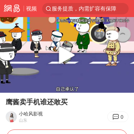
视频
服务提质，内需扩容有保障
官方通报传销头目出狱办书院
普京宣布多项人事调整
台风白海豚可能在浙江登陆
美股收盘：道指再创历史新高
人贩子“梅姨”真实姓名曝光
强台风白海豚逐渐向我国靠近
00:00
02:08
被一条街帮助的“煎饼叔叔”去世
Play
Ent
full
为鼓励女儿 41岁妈妈考上985研究生
鹰酱卖手机谁还敢买
“老头乐”悬挂“蒙H好几个8”上路
小哈风影视
0
山东
被错换37年女子起诉医院：本不需辍学