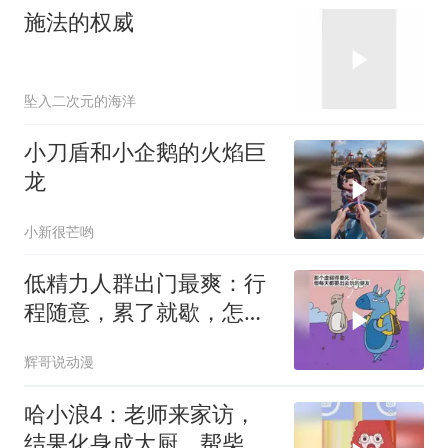
施法的权威
坠入二次元的海洋
小刀盾和小企鹅的火焰巨
龙
小新很芒哟
低精力人群出门最爽：行
程随意，累了就歇，怎么
省力怎么来
辉哥说动漫
哈小浪4：老师来家访，
结果化身成大厨，帮柴圆