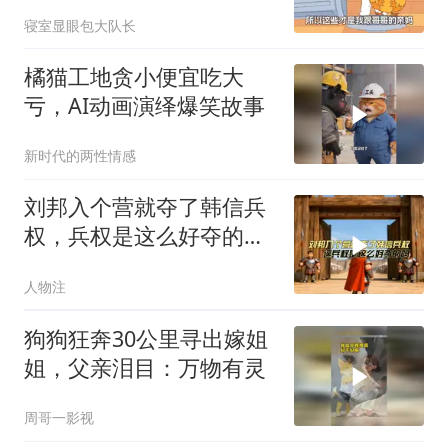
里捡的，哈小
寝室显眼包大队长
橘猫工地贪小便宜吃大
亏，AI动画演绎爆笑故事
新时代的两性情感
刘邦入个营就夺了韩信兵
权，兵权是这么好夺的
吗，看看刘邦的办法
人物注
狗狗狂奔30公里寻出嫁姐
姐，父亲泪目：万物有灵
周哥一影视