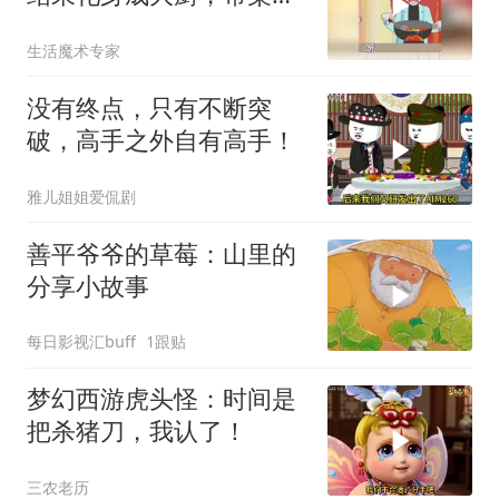
圆家做饭
生活魔术专家
没有终点，只有不断突
破，高手之外自有高手！
雅儿姐姐爱侃剧
善平爷爷的草莓：山里的
分享小故事
每日影视汇buff
1跟贴
梦幻西游虎头怪：时间是
把杀猪刀，我认了！
三农老历